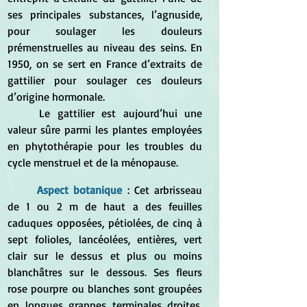
ses principales substances, l’agnuside, 
pour soulager les douleurs 
prémenstruelles au niveau des seins. En 
1950, on se sert en France d’extraits de 
gattilier pour soulager ces douleurs 
d’origine hormonale. 
	Le gattilier est aujourd’hui une 
valeur sûre parmi les plantes employées 
en phytothérapie pour les troubles du 
cycle menstruel et de la ménopause.
	Aspect botanique 
: 
Cet arbrisseau 
de 1 ou 2 m de haut a des feuilles 
caduques opposées, pétiolées, de cinq à 
sept folioles, lancéolées, entières, vert 
clair sur le dessus et plus ou moins 
blanchâtres sur le dessous. Ses fleurs 
rose pourpre ou blanches sont groupées 
en longues grappes terminales droites. 