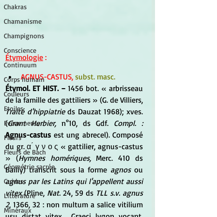
Chakras
Chamanisme
Champignons
Conscience
Étymologie
 :
Continuum
AGNUS-CASTUS,
 subst. masc.
Corps humain
Étymol. ET HIST. −
 1456 bot. « arbrisseau 
Couleurs
de la famille des gattiliers » (G. de Villiers, 
Etoiles
Traité d'hippiatrie
 ds Dauzat 1968); xves. 
(
Grant Herbier,
 n°10, ds Gdf. 
Compl. :
Evénements
Agnus-castus
 est ung abrecel). Composé 
Fleurs
du gr. α ́ γ ν ο ς « gattilier, agnus-castus 
Fleurs de Bach
» (
Hymnes homériques,
 Merc. 410 ds 
Géométrie sacrée
Bailly) transcrit sous la forme 
agnos
 ou 
agnus par les Latins qui l'appellent aussi 
Guides
vitex
 (Pline, 
Nat.
 24, 59 ds 
TLL s.v. agnus 
Littérature
2,
 1366, 32 : non multum a salice vitilium 
Minéraux
usu distat vitex... Graeci lygon vocant, 