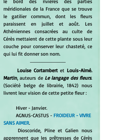
le bord des rivières des parties 
méridionales de la France que se trouve 
le gatilier commun, dont les fleurs 
paraissent en juillet et août. Les 
Athéniennes consacrées au culte de 
Cérès mettaient de cette plante sous leur 
couche pour conserver leur chasteté, ce 
qui lui fit donner son nom.
Louise Cortambert
 et 
Louis-Aimé. 
Martin
, auteurs de 
Le langage des fleurs
. 
(Société belge de librairie, 1842) nous 
livrent leur vision de cette petite fleur : 
	Hiver - Janvier.
	AGNUS-CASTUS - 
FROIDEUR - VIVRE 
SANS AIMER
. 
	Dioscoride, Pline et Galien nous 
apprennent que les prêtresses de Cérès 