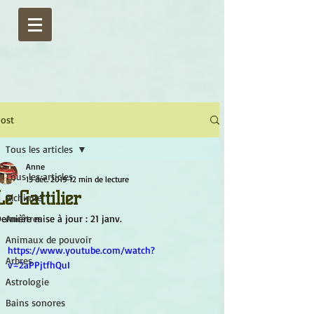
ost
Tous les articles
Anne
Tous les articles
15 déc. 2019
12 min de lecture
Le Gattilier
Alchimie
ernière mise à jour :
Ancêtres
21 janv.
Animaux de pouvoir
https://www.youtube.com/watch?
Arbres
v=2aPPjtfhQuI
Astrologie
Bains sonores