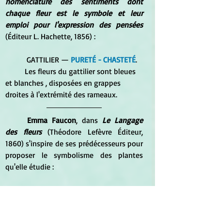
nomenclature des sentiments dont 
chaque fleur est le symbole et leur 
emploi pour l'expression des pensées
(Éditeur L. Hachette, 1856) :
	 GATTILIER — 
PURETÉ - CHASTETÉ
. 
	Les fleurs du gattilier sont bleues 
et blanches , disposées en grappes 
droites à l'extrémité des rameaux.
Emma Faucon
, dans 
Le Langage 
des fleurs
 (Théodore Lefèvre Éditeur, 
1860) s'inspire de ses prédécesseurs pour 
proposer le symbolisme des plantes 
qu'elle étudie :
	Gattilier ou Agnus-Castus -
 Célibat 
- Chasteté - Existence sans amour
. 
	Cet arbrisseau, très élégant, est 