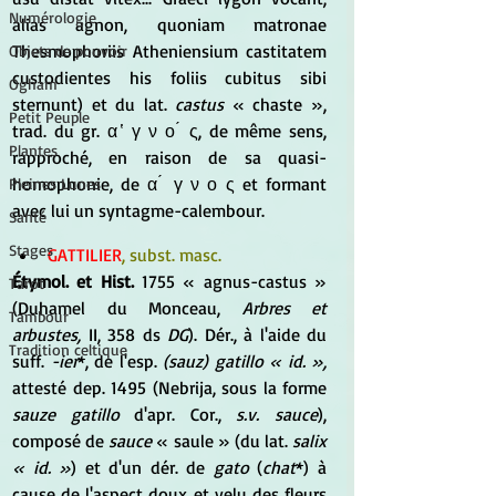
Numérologie
alias agnon, quoniam matronae 
Thesmophoriis Atheniensium castitatem 
Objets de pouvoir
custodientes his foliis cubitus sibi 
Ogham
sternunt) et du lat. 
castus
 « chaste », 
Petit Peuple
trad. du gr. α ̔ γ ν ο ́ ς, de même sens, 
Plantes
rapproché, en raison de sa quasi-
homophonie, de α ́ γ ν ο ς et formant 
Pleines Lunes
avec lui un syntagme-calembour.
Santé
Stages
GATTILIER
, subst. masc.
Étymol. et Hist.
 1755 « agnus-castus » 
Tarot
(Duhamel du Monceau, 
Arbres et 
Tambour
arbustes,
 II, 358 ds 
DG
). Dér., à l'aide du 
Tradition celtique
suff. 
-ier
*, de l'esp. 
(sauz) gatillo « id. »,
attesté dep. 1495 (Nebrija, sous la forme 
sauze gatillo
 d'apr. Cor., 
s.v. sauce
), 
composé de 
sauce
 « saule » (du lat. 
salix 
« id. »
) et d'un dér. de 
gato
 (
chat
*) à 
cause de l'aspect doux et velu des fleurs 