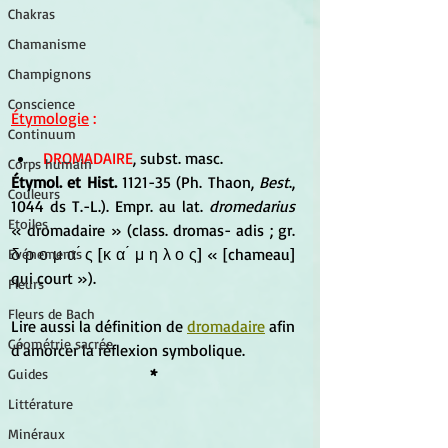
Chakras
Chamanisme
Champignons
Conscience
Étymologie
 : 
Continuum
DROMADAIRE
, subst. masc. 
Corps humain
Étymol. et Hist.
 1121-35 (Ph. Thaon,
 Best
., 
Couleurs
1044 ds T.-L.). Empr. au lat. 
dromedarius
Etoiles
« dromadaire » (class. dromas- adis ; gr. 
δ ρ ο μ α ́ ς [κ α ́ μ η λ ο ς] « [chameau] 
Evénements
qui court »).
Fleurs
Fleurs de Bach
Lire aussi la définition de 
dromadaire
 afin 
Géométrie sacrée
d'amorcer la réflexion symbolique.
*
Guides
Littérature
Minéraux