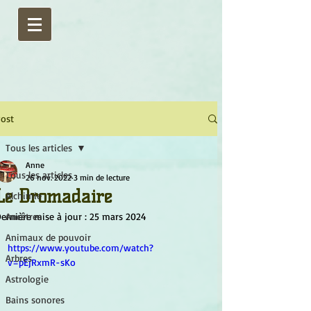
ost
Tous les articles
Anne
Tous les articles
26 nov. 2022
3 min de lecture
Le Dromadaire
Alchimie
ernière mise à jour :
Ancêtres
25 mars 2024
Animaux de pouvoir
https://www.youtube.com/watch?
Arbres
v=pEjRxmR-sKo
Astrologie
Bains sonores