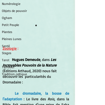
Numérologie
Objets de pouvoir
Ogham
Petit Peuple
*
Plantes
Pleines Lunes
Santé
Zoologie
 :
Stages
Hugues Demeude
, dans 
Les 
Tarot
Incroyables Pouvoirs de la Nature
Tambour
(Éditions Arthaud, 2020) nous fait 
Tradition celtique
découvrir les  particularités du 
Dromadaire :
Le dromadaire, la bosse de 
l'adaptation 
: Le livre des 
Rois
, dans la 
Bible, fait mention d'une reine de Saba 