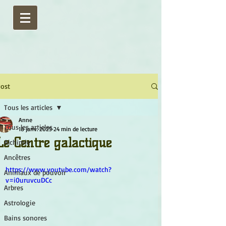
ost
Tous les articles
Anne
Tous les articles
18 janv. 2025
24 min de lecture
Le Centre galactique
Alchimie
Ancêtres
https://www.youtube.com/watch?
Animaux de pouvoir
v=i0uruvcuDCc
Arbres
Astrologie
Bains sonores