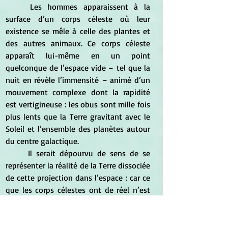
	Les hommes apparaissent à la 
surface d’un corps céleste où leur 
existence se mêle à celle des plantes et 
des autres animaux. Ce corps céleste 
apparaît lui-même en un point 
quelconque de l’espace vide – tel que la 
nuit en révèle l’immensité – animé d’un 
mouvement complexe dont la rapidité 
est vertigineuse : les obus sont mille fois 
plus lents que la Terre gravitant avec le 
Soleil et l’ensemble des planètes autour 
du centre galactique.
	Il serait dépourvu de sens de se 
représenter la réalité de la Terre dissociée 
de cette projection dans l’espace : car ce 
que les corps célestes ont de réel n’est 
pas moins le mouvement qui les anime 
que leur masse. Or, le Soleil entraînant 
son tourbillon de planètes avec lui 