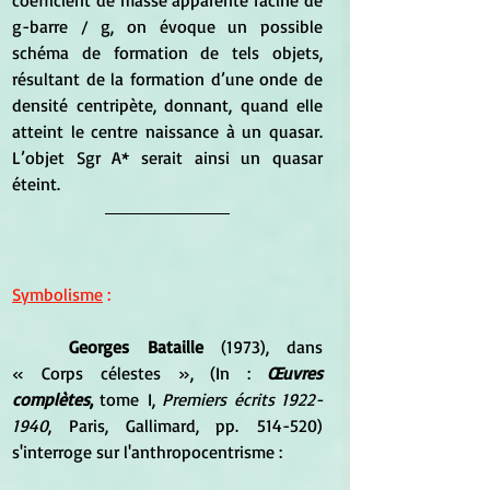
coefficient de masse apparente racine de 
g-barre / g, on évoque un possible 
schéma de formation de tels objets, 
résultant de la formation d’une onde de 
densité centripète, donnant, quand elle 
atteint le centre naissance à un quasar. 
L’objet Sgr A* serait ainsi un quasar 
éteint.
Symbolisme
 :
Georges Bataille
 (1973), dans 
« Corps célestes », (In : 
Œuvres 
complètes
,
 tome I, 
Premiers écrits 1922-
1940
, Paris, Gallimard, pp. 514-520) 
s'interroge sur l'anthropocentrisme :