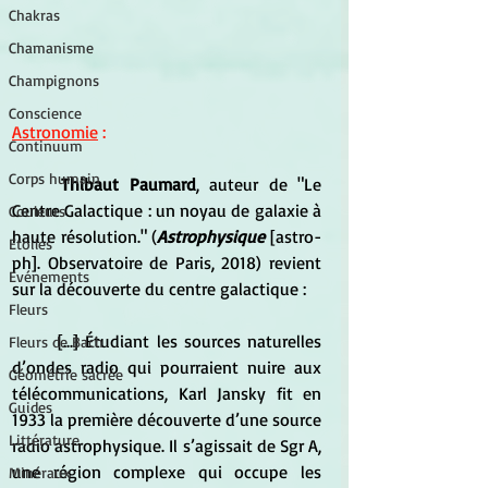
Chakras
Chamanisme
Champignons
Conscience
Astronomie
 :
Continuum
Corps humain
	Thibaut Paumard
, auteur de "Le 
Centre Galactique : un noyau de galaxie à 
Couleurs
haute résolution." (
Astrophysique
 [astro-
Etoiles
ph]. Observatoire de Paris, 2018) revient 
Evénements
sur la découverte du centre galactique :
Fleurs
	[...] Étudiant les sources naturelles 
Fleurs de Bach
d’ondes radio qui pourraient nuire aux 
Géométrie sacrée
télécommunications, Karl Jansky fit en 
Guides
1933 la première découverte d’une source 
Littérature
radio astrophysique. Il s’agissait de Sgr A, 
une région complexe qui occupe les 
Minéraux