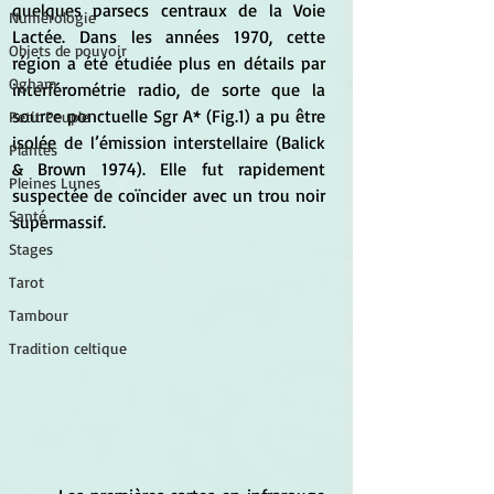
quelques parsecs centraux de la Voie 
Numérologie
Lactée. Dans les années 1970, cette 
Objets de pouvoir
région a été étudiée plus en détails par 
Ogham
interférométrie radio, de sorte que la 
source ponctuelle Sgr A* (Fig.1) a pu être 
Petit Peuple
isolée de l’émission interstellaire (Balick 
Plantes
& Brown 1974). Elle fut rapidement 
Pleines Lunes
suspectée de coïncider avec un trou noir 
Santé
supermassif.
Stages
Tarot
Tambour
Tradition celtique