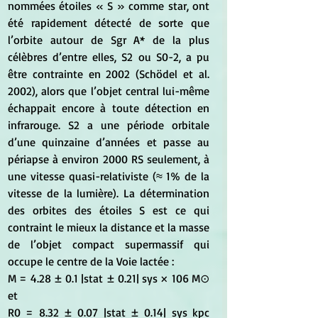
nommées étoiles « S » comme star, ont 
été rapidement détecté de sorte que 
l’orbite autour de Sgr A* de la plus 
célèbres d’entre elles, S2 ou S0-2, a pu 
être contrainte en 2002 (Schödel et al. 
2002), alors que l’objet central lui-même 
échappait encore à toute détection en 
infrarouge. S2 a une période orbitale 
d’une quinzaine d’années et passe au 
périapse à environ 2000 RS seulement, à 
une vitesse quasi-relativiste (≈ 1% de la 
vitesse de la lumière). La détermination 
des orbites des étoiles S est ce qui 
contraint le mieux la distance et la masse 
de l’objet compact supermassif qui 
occupe le centre de la Voie lactée : 
M = 4.28 ± 0.1 |stat ± 0.21| sys × 106 M⊙ 
et 
R0 = 8.32 ± 0.07 |stat ± 0.14| sys kpc 