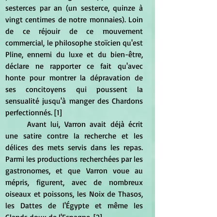
sesterces par an (un sesterce, quinze à 
vingt centimes de notre monnaies). Loin 
de ce réjouir de ce mouvement 
commercial, le philosophe stoïcien qu'est 
Pline, ennemi du luxe et du bien-être,  
déclare ne rapporter ce fait qu'avec 
honte pour montrer la dépravation de 
ses concitoyens qui poussent la 
sensualité jusqu'à manger des Chardons 
perfectionnés. [1]
	Avant lui, Varron avait déjà écrit 
une satire contre la recherche et les 
délices des mets servis dans les repas. 
Parmi les productions recherchées par les 
gastronomes, et que Varron voue au 
mépris, figurent, avec de nombreux 
oiseaux et poissons, les Noix de Thasos, 
les Dattes de l'Égypte et même les 
Glands doux de l'Espagne. [2]