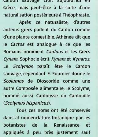
Grèce, mais peut-être à la suite d'une 
naturalisation postérieure à Théophraste.
	Après ce naturaliste, d'autres 
auteurs grecs parlent du Cardon comme 
d'une plante comestible. Athénée dit que 
le 
Cactos
 est analogue à ce que les 
Romains nomment 
Carduus
 et les Grecs 
Cynara
. Sophocle écrit 
Kynara 
et 
Kynaros
. 
Le 
Scolymos
 paraît être le Cardon 
sauvage, cependant E. Fournier donne le
Scolumos
 de Dioscoride comme une 
autre Composée alimentaire, le Scolyme, 
nommé aussi Cardousse ou Cardouille 
(
Scolymus hispanicus
). 
	Tous ces noms ont été conservés 
dans al nomenclature botanique par les 
botanistes de la Renaissance et 
appliqués à peu près justement sauf 