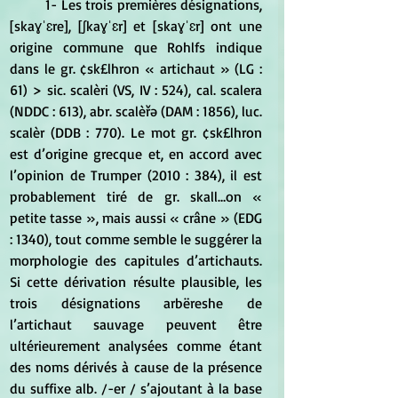
	1- Les trois premières désignations, 
[skaɣˈɛre], [ʃkaɣˈɛr] et [skaɣˈɛr] ont une 
origine commune que Rohlfs indique 
dans le gr. ¢sk£lhron « artichaut » (LG : 
61) > sic. scalèri (VS, IV : 524), cal. scalera 
(NDDC : 613), abr. scalèřə (DAM : 1856), luc. 
scalèr (DDB : 770). Le mot gr. ¢sk£lhron 
est d’origine grecque et, en accord avec 
l’opinion de Trumper (2010 : 384), il est 
probablement tiré de gr. skall…on « 
petite tasse », mais aussi « crâne » (EDG 
: 1340), tout comme semble le suggérer la 
morphologie des capitules d’artichauts. 
Si cette dérivation résulte plausible, les 
trois désignations arbëreshe de 
l’artichaut sauvage peuvent être 
ultérieurement analysées comme étant 
des noms dérivés à cause de la présence 
du suffixe alb. /-er / s’ajoutant à la base 