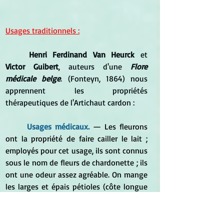
Usages traditionnels :
Henri Ferdinand Van Heurck
 et 
Victor Guibert
, auteurs d'une 
Flore 
médicale belge
. (Fonteyn, 1864) nous 
apprennent les propriétés 
thérapeutiques de l'Artichaut cardon :
	Usages médicaux. 
— 
Les fleurons 
ont la propriété de faire cailler le lait ; 
employés pour cet usage, ils sont connus 
sous le nom de fleurs de chardonette ; ils 
ont une odeur assez agréable. On mange 
les larges et épais pétioles (côte longue 
et charnue des feuilles) étiolés de cette 
plante sous le nom de cardons. C'est une 
nourriture agréable, facile à digérer, mais 