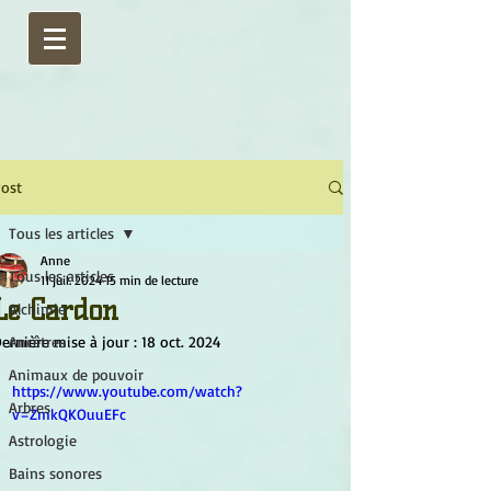
ost
Tous les articles
Anne
Tous les articles
11 juil. 2024
15 min de lecture
Le Cardon
Alchimie
ernière mise à jour :
Ancêtres
18 oct. 2024
Animaux de pouvoir
https://www.youtube.com/watch?
Arbres
v=ZmkQKOuuEFc
Astrologie
Bains sonores