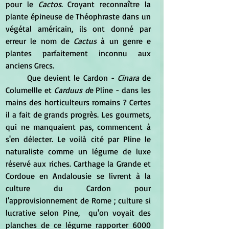
pour le 
Cactos
. Croyant reconnaître la 
plante épineuse de Théophraste dans un 
végétal américain, ils ont donné par 
erreur le nom de 
Cactus
 à un genre e 
plantes parfaitement inconnu aux 
anciens Grecs.
	Que devient le Cardon - 
Cinara 
de 
Columellle et 
Carduus d
e Pline - dans les 
mains des horticulteurs romains ? Certes 
il a fait de grands progrès. Les gourmets, 
qui ne manquaient pas, commencent à 
s'en délecter. Le voilà cité par Pline le 
naturaliste comme un légume de luxe 
réservé aux riches. Carthage la Grande et 
Cordoue en Andalousie se livrent à la 
culture du Cardon pour 
l'approvisionnement de Rome ; culture si 
lucrative selon Pine,  qu'on voyait des 
planches de ce légume rapporter 6000 