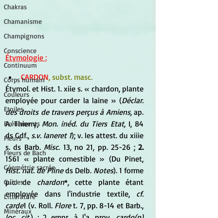
Chakras
Chamanisme
Champignons
Conscience
Étymologie :
Continuum
CARDON
, subst. masc.
Corps humain
Étymol. et Hist. 1. xiie s. « chardon, plante 
Couleurs
employée pour carder la laine » (
Déclar. 
Etoiles
des droits de travers perçus à Amiens,
 ap. 
A. Thierry, 
Mon. inéd. du Tiers Etat,
 I, 84 
Evénements
ds Gdf., 
s.v. laneret 1
); v. les attest. du xiiie 
Fleurs
s. ds Barb. 
Misc.
 13, no 21, pp. 25-26 ; 
2.
Fleurs de Bach
1561 « plante comestible » (Du Pinet, 
Géométrie sacrée
Hist. nat. de Pline
 ds Delb. 
Notes
). 1 forme 
pic. de 
chardon
*, cette plante étant 
Guides
employée dans l'industrie textile, 
cf. 
Littérature
carde
1 (v. Roll. 
Flore
 t. 7, pp. 8-14 et Barb., 
Minéraux
loc. cit.
) ; 2 empr. à l'a. prov. 
cardo(n)