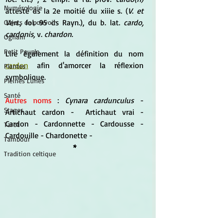
Numérologie
attesté ds la 2e moitié du xiiie s. (
V. et 
Vert.,
 fol. 95 ds Rayn.), du b. lat. 
cardo, 
Objets de pouvoir
cardonis,
 v. 
chardon.
Ogham
Petit Peuple
Lire également la définition du nom 
cardon
 afin d'amorcer la réflexion 
Plantes
symbolique.
Pleines Lunes
Santé
Autres noms
 : 
Cynara cardunculus
 - 
Stages
Artichaut cardon -  Artichaut vrai - 
Cardon - Cardonnette - Cardousse - 
Tarot
Cardouille - Chardonette -
Tambour
*
Tradition celtique