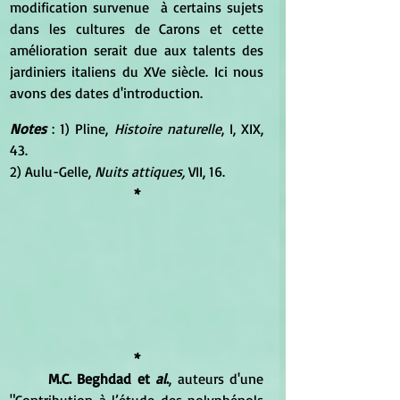
modification survenue  à certains sujets 
dans les cultures de Carons et cette 
amélioration serait due aux talents des 
jardiniers italiens du XVe siècle. Ici nous 
avons des dates d'introduction.
Notes
 : 1) Pline, 
Histoire naturelle
, I, XIX, 
43.
2) Aulu-Gelle, 
Nuits attiques,
 VII, 16.
*
*
M.C. Beghdad et 
al
.
, auteurs d'une 
"Contribution à l’étude des polyphénols 