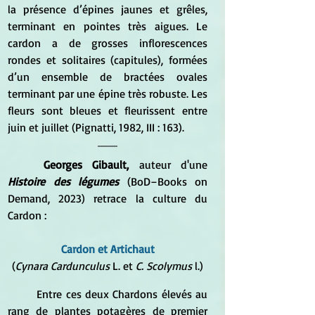
la présence d’épines jaunes et grêles, 
terminant en pointes très aigues. Le 
cardon a de grosses inflorescences 
rondes et solitaires (capitules), formées 
d’un ensemble de bractées ovales 
terminant par une épine très robuste. Les 
fleurs sont bleues et fleurissent entre 
juin et juillet (Pignatti, 1982, III : 163).
Georges
 Gibault,
 auteur d'une 
Histoire des légumes
 (BoD–Books on 
Demand, 2023) retrace la culture du 
Cardon :
Cardon et Artichaut
(
Cynara Cardunculus
 L. et 
C. Scolymus
 l.)
	Entre ces deux Chardons élevés au 
rang de plantes potagères de premier 