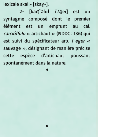
lexicale skall- [skaɣ-]. 
	2- [karʧˈɔfuɫ iˈɛɡer] est un 
syntagme composé dont le premier 
élément est un emprunt au cal. 
carcióffulu 
« artichaut » (NDDC : 136) qui 
est suivi du spécificateur arb.
 i eger 
« 
sauvage », désignant de manière précise 
cette espèce d’artichaut poussant 
spontanément dans la nature.
*
*