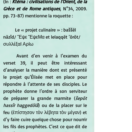
(In : 
Ktèma : civilisations de l'Orient, de la 
Grèce et de Rome antiques
, N°34, 2009. 
pp. 73-87) mentionne la roquette :
	Le « projet culinaire » : baššēl 
nāzîd/ Ἕψε ἝψεΜα et lelaqqēt ’ōrōt/ 
συλλέξαΙ ΑρΙω
	Avant d’en venir à l’examen du 
verset 39, il peut être intéressant 
d’analyser la manière dont est présenté 
le projet qu’Élisée met en place pour 
répondre à l’attente de ses disciples. Le 
prophète donne l’ordre à son serviteur 
de préparer la grande marmite (
šepōt 
hassîr haggedōlâ
) ou de la placer sur le 
feu (ἐπίστησον τὸν λέβητα τὸν μέγαν) et 
d’y faire cuire quelque chose pour nourrir 
les fils des prophètes. C’est ce que dit de 