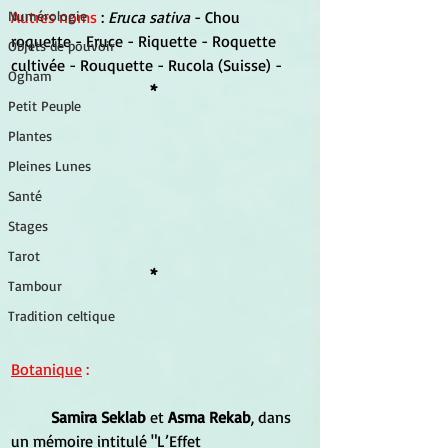
Autres noms 
: 
Eruca sativa
 - Chou 
Numérologie
roquette - Eruce - Riquette - Roquette 
Objets de pouvoir
cultivée - Rouquette - Rucola (Suisse) -
Ogham
*
Petit Peuple
Plantes
Pleines Lunes
Santé
Stages
Tarot
*
Tambour
Tradition celtique
Botanique
 :
Samira Seklab 
et 
Asma Rekab
, dans 
un mémoire intitulé "L’Effet 