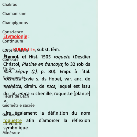
Chakras
Chamanisme
Champignons
Conscience
Étymologie
 :
Continuum
ROQUETTE
, subst. fém.
Corps humain
Étymol. et Hist.
 1505 
roquete
 (Desdier 
Couleurs
Christol, 
Platine en francoys
, fo 32 rob ds 
Etoiles
Mél. Séguy (J.)
, p. 80). Empr. à l'ital. 
Evénements
rochetta
 (xvie s. ds Hope), var. anc. de 
ruchétta
, dimin. de 
ruca
, lequel est issu 
Fleurs
du lat. 
eruca
 « chenille, roquette [plante] 
Fleurs de Bach
».
Géométrie sacrée
Lire également la définition du nom 
Guides
roquette
 afin d'amorcer la réflexion 
Littérature
symbolique.
Minéraux