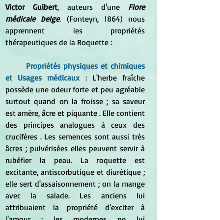
Victor Guibert
, auteurs d'une 
Flore 
médicale belge
. (Fonteyn, 1864) nous 
apprennent les propriétés 
thérapeutiques de la Roquette :
	Propriétés physiques et chimiques 
et Usages médicaux
 : 
L'herbe fraîche 
possède une odeur forte et peu agréable 
surtout quand on la froisse ; sa saveur 
est amère, âcre et piquante . Elle contient 
des principes analogues à ceux des 
crucifères . Les semences sont aussi très 
âcres ; pulvérisées elles peuvent servir à 
rubéfier la peau. La roquette est 
excitante, antiscorbutique et diurétique ; 
elle sert d'assaisonnement ; on la mange 
avec la salade. Les anciens lui 
attribuaient la propriété d'exciter à 
l'amour ; les modernes ne lui 