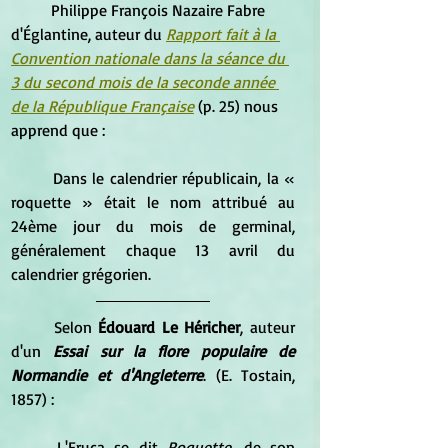
	Philippe François Nazaire Fabre 
d'Églantine, auteur du 
Rapport fait à la 
Convention nationale dans la séance du 
3 du second mois de la seconde année 
de la République Française
 (p. 25) nous 
apprend que :
	Dans le calendrier républicain, la « 
roquette » était le nom attribué au 
24ème jour du mois de germinal, 
généralement chaque 13 avril du 
calendrier grégorien.
	Selon 
Édouard Le Héricher
, auteur 
d'un 
Essai sur la flore populaire de 
Normandie et d'Angleterre
. (E. Tostain, 
1857) :
	L'Eruca se dit
 Roquette
, de son 