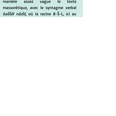
manière assez vague le texte 
massorétique, avec le syntagme verbal 
baššēl nāzîd
, où la racine B-Š-L, ici au 
piel, signifie « cuire », sans que le mode 
de cuisson soit déterminable autrement 
que par le contexte. Mais on peut 
supposer que la préparation du récipient 
consiste à y mettre de l’eau à chauffer, ce 
qui prend nécessairement un certain 
temps, pendant lequel on envoie 
quelqu’un au-dehors, dans la nature 
sauvage, pour qu’il rapporte des 
végétaux comestibles. Si le plat 
mentionné ici, 
nāzîd,
 reste non spécifié, 
on a des exemples de mets variés 
(manne et gâteaux, notamment) comme 
compléments d’objet direct du verbe. La 
racine B-Š-L prend alors le sens 
contextuel de « cuire au four » ou de « 