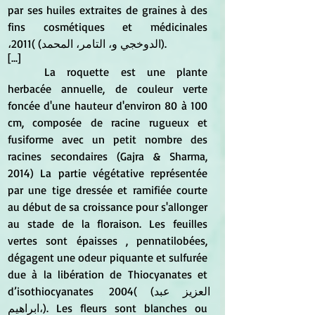
par ses huiles extraites de graines à des 
fins cosmétiques et médicinales 
،الدوخجي و، التامر، المحمد) )2011).
[...]
	La roquette est une plante 
herbacée annuelle, de couleur verte 
foncée d'une hauteur d'environ 80 à 100 
cm, composée de racine rugueux et 
fusiforme avec un petit nombre des 
racines secondaires (Gajra & Sharma, 
2014) La partie végétative représentée 
par une tige dressée et ramifiée courte 
au début de sa croissance pour s'allonger 
au stade de la floraison. Les feuilles 
vertes sont épaisses , pennatilobées, 
dégagent une odeur piquante et sulfurée 
due à la libération de Thiocyanates et 
d’isothiocyanates العزيز عبد) )2004 
،ابراهيم). Les fleurs sont blanches ou 