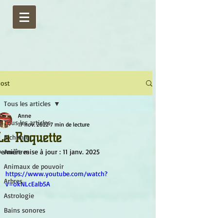
ost
Tous les articles
Anne
Tous les articles
17 nov. 2022
7 min de lecture
La Roquette
Alchimie
ernière mise à jour :
Ancêtres
11 janv. 2025
Animaux de pouvoir
https://www.youtube.com/watch?
Arbres
v=okNLcEalb5A
Astrologie
Bains sonores