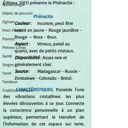
Éditeur, 2011) présente la Phénacite :
Numérologie
Objets de pouvoir
Phénacite 
Ogham
Couleur
 :	Incolore, peut être 
teinté en jaune - Rouge jaunâtre - 
Petit Peuple
Rouge -- Rose - Brun. 
Plantes
Aspect 
:	Vitreux, pareil au 
Pleines Lunes
quartz, avec de petits cristaux. 
Santé
Disponibilité
 : Assez rare et 
généralement cher. 
Stages
Source
 :	Madagascar - Russie - 
Tarot
Zimbabwe - Colorado - Brésil. 
Tambour
CARACTÉRISTIQUES
. Possède l'une 
Tradition celtique
des vibrations cristallines les plus 
élevées découvertes à ce jour. Connecte 
la conscience personnelle à un plan 
supérieur, permettant le transfert de 
l'information de cet espace sur terre. 