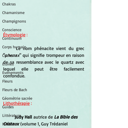
Chakras
Chamanisme
Champignons
Conscience
Étymologie
 : 
Continuum
Corps humain
	Le nom phénacite vient du grec 
"
phenax
" qui signifie trompeur en raison 
Couleurs
de sa ressemblance avec le quartz avec 
Etoiles
lequel elle peut être facilement 
Evénements
confondue.
Fleurs
Fleurs de Bach
Géométrie sacrée
Lithothérapie
 :
Guides
Littérature
Judy Hall
 autrice de 
La Bible des 
Cristaux 
(volume 1, Guy Trédaniel 
Minéraux