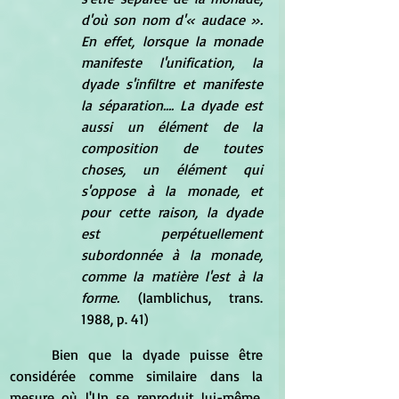
d'où son nom d'« audace ». 
En effet, lorsque la monade 
manifeste l'unification, la 
dyade s'infiltre et manifeste 
la séparation.... La dyade est 
aussi un élément de la 
composition de toutes 
choses, un élément qui 
s'oppose à la monade, et 
pour cette raison, la dyade 
est perpétuellement 
subordonnée à la monade, 
comme la matière l'est à la 
forme. 
(Iamblichus, trans. 
1988, p. 41)
	Bien que la dyade puisse être 
considérée comme similaire dans la 
mesure où l'Un se reproduit lui-même, 