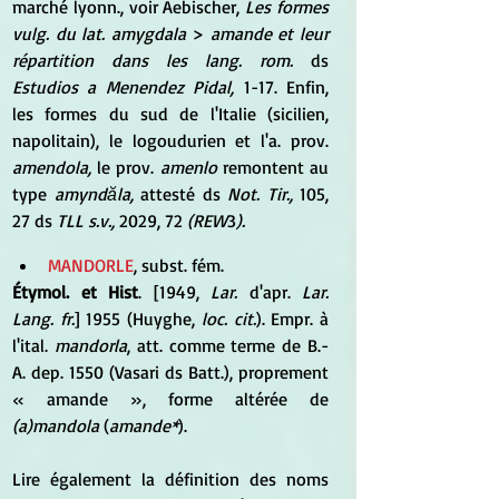
marché lyonn., voir Aebischer, 
Les formes 
vulg. du lat. amygdala
 > 
amande et leur 
répartition dans les lang. rom.
 ds 
Estudios a Menendez Pidal, 
1-17. Enfin, 
les formes du sud de l'Italie (sicilien, 
napolitain), le logoudurien et l'a. prov. 
amendola,
 le prov. 
amenlo
 remontent au 
type 
amyndăla,
 attesté ds 
Not. Tir.,
 105, 
27 ds 
TLL s.v., 
2029, 72 
(REW
3
).
MANDORLE
, subst. fém.
Étymol. et Hist
.
 [1949, 
Lar.
 d'apr. 
Lar. 
Lang. fr.
] 1955 (Huyghe, 
loc. cit.
). Empr. à 
l'ital.
 mandorla
, att. comme terme de B.-
A. dep. 1550 (Vasari ds Batt.), proprement 
« amande », forme altérée de 
(a)mandola
 (
amande*
).
Lire également la définition des noms 