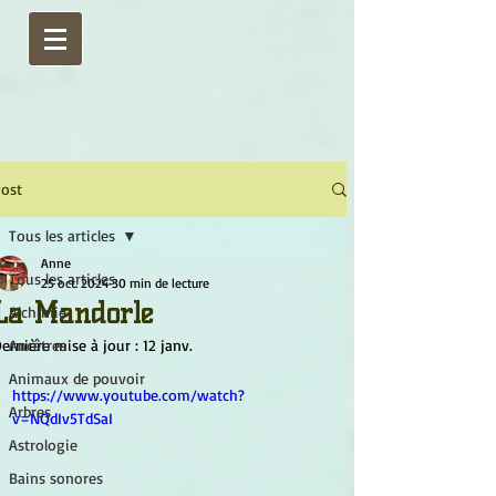
ost
Tous les articles
Anne
Tous les articles
25 oct. 2024
30 min de lecture
La Mandorle
Alchimie
ernière mise à jour :
Ancêtres
12 janv.
Animaux de pouvoir
https://www.youtube.com/watch?
Arbres
v=NQdIv5TdSaI
Astrologie
Bains sonores