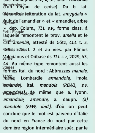
Numérologie
d'un noyau de cerise). Du b. lat. 
amandula
 (altération du lat. 
amygdala
 « 
Objets de pouvoir
fruit de l'amandier » et « amandier, arbre 
Ogham
» dep. Colum., 
TLL s.v.,
 forme class. à 
Petit Peuple
laquelle remontent le prov. 
amella
 et le 
Plantes
cat. 
amenla
), attesté ds Götz, 
CGL
 t. 3, 
1892, 578, 1. 2 et au vies. par Plinius 
Pleines Lunes
Valerianus et Oribase ds 
TLL s.v.,
 2029, 43, 
Santé
44. Au même type remontent aussi les 
Stages
formes ital. du nord : Abbruzzes 
manele, 
Tarot
malle,
 Lombardie 
armandola,
 Imola 
amandel,
 ital. 
mandola (REW
3, 
s.v. 
Tambour
amygdala),
 de même que a. lyonn. 
Tradition celtique
amandole, amandre, 
a. dauph. 
(a) 
mandole (FEW, ibid.),
 d'où on peut 
conclure que le mot est parvenu d'Italie 
du nord en France du nord par cette 
dernière région intermédiaire spéc. par le 