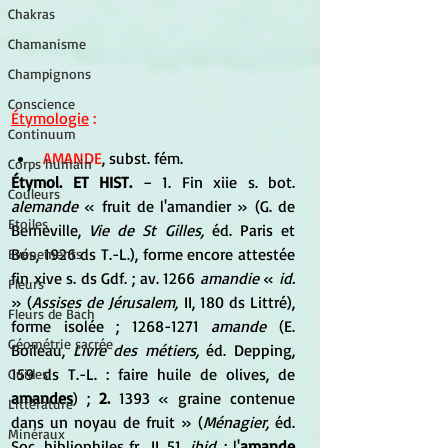
Chakras
Chamanisme
Champignons
Conscience
Étymologie
 :
Continuum
AMANDE
, subst. fém.
Corps humain
Étymol. ET HIST.
 − 1.
 Fin xiie s. bot. 
Couleurs
alemande 
« fruit de l'amandier » (G. de 
Etoiles
Berneville, 
Vie de St Gilles,
 éd. Paris et 
Bos, 1926 ds T.-L.), forme encore attestée 
Evénements
fin xive s. ds Gdf. ; av. 1266 
amandie
 « 
id.
Fleurs
» (
Assises de Jérusalem,
 II, 180 ds Littré), 
Fleurs de Bach
forme isolée ; 1268-1271 
amande
 (E. 
Géométrie sacrée
Boileau, 
Livre des métiers,
 éd. Depping, 
159 ds T.-L. : faire huile de olives, de 
Guides
amandes
) ; 
2.
 1393 « graine contenue 
Littérature
dans un noyau de fruit » (
Ménagier,
 éd. 
Minéraux
Soc. bibliophiles fr., II, 51, 
ibid.
 : l'
amande