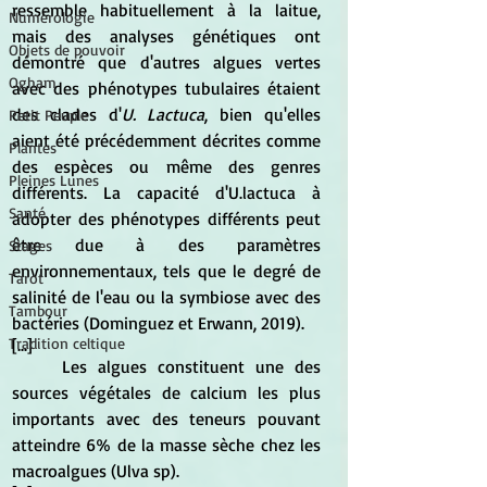
ressemble habituellement à la laitue, 
Numérologie
mais des analyses génétiques ont 
Objets de pouvoir
démontré que d'autres algues vertes 
Ogham
avec des phénotypes tubulaires étaient 
des clades d'
U. Lactuca
, bien qu'elles 
Petit Peuple
aient été précédemment décrites comme 
Plantes
des espèces ou même des genres 
Pleines Lunes
différents. La capacité d'U.lactuca à 
Santé
adopter des phénotypes différents peut 
être due à des paramètres 
Stages
environnementaux, tels que le degré de 
Tarot
salinité de l'eau ou la symbiose avec des 
Tambour
bactéries (Dominguez et Erwann, 2019).
[...]
Tradition celtique
	Les algues constituent une des 
sources végétales de calcium les plus 
importants avec des teneurs pouvant 
atteindre 6% de la masse sèche chez les 
macroalgues (Ulva sp).