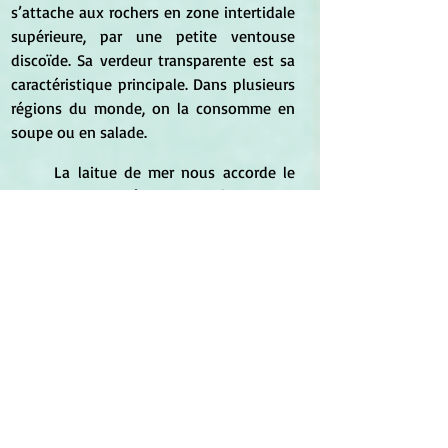
s’attache aux rochers en zone intertidale 
supérieure, par une petite ventouse 
discoïde. Sa verdeur transparente est sa 
caractéristique principale. Dans plusieurs 
régions du monde, on la consomme en 
soupe ou en salade.
	La laitue de mer nous accorde le 
don de reconnaître, de guérir et de 
transformer notre côté sombre — les 
fautes secrètes et les défauts cachés de 
la personnalité-ego que nous préférons 
taire, même à nous-mêmes. Perçues au 
travers de sa transparence verte curative, 
ces imperfections sont digérées et 
absorbées ; l'obscurité tangible est ainsi 
dissipée. La couleur verte est source 
d’oxygène et de guérison ; elle sert à 
faire diminuer la chaleur. La laitue de mer 