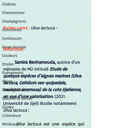
Chakras
Chamanisme
Champignons
Autres noms :
Ulva lactuca
 -
Conscience
Continuum
Corps humain
Botanique
 :
Couleurs
Samira Benhamouda,
 autrice d'un 
Etoiles
mémoire de M2 intitulé 
Etude de 
Evénements
quelque espèces d’algues marines (Ulva 
Fleurs
lactuca, Gelidium ses-quipedale, 
caulepra racemosa) de la cote Jijelienne, 
Fleurs de Bach
en vue d'une valorisation
.
 (2021. 
Géométrie sacrée
Université de Jijel) étudie notamment
Guides
Ulva lactuca
 :
Littérature
Ulva lactuca 
est une espèce qui 
Minéraux