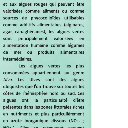
et aux algues rouges qui peuvent être 
valorisées comme aliments ou comme 
sources de phycocolloïdes utilisables 
comme additifs alimentaires (alginates, 
agar, carraghénanes), les algues vertes 
sont principalement valorisées en 
alimentation humaine comme légumes 
de mer ou produits alimentaires 
intermédiaires.
	Les algues vertes les plus 
consommées appartiennent au genre 
Ulva
. Les Ulves sont des algues 
ubiquistes que l'on trouve sur toutes les 
côtes de l'hémisphère nord ou sud. Ces 
algues ont la particularité d'être 
présentes dans les zones littorales riches 
en nutriments et plus particulièrement 
en azote inorganique dissous (
NO
3
– ; 
NO
). Elles se retrouvent souvent 
2
−