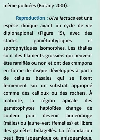
même polluées (Botany 2001).
Reproduction :
Ulva lactuca
 est une 
espèce dioïque ayant un cycle de vie 
diplohaplonal (Figure 15), avec des 
stades gamétophytiques et 
sporophytiques isomorphes. Les thalles 
sont des filaments grossiers qui peuvent 
être ramifiés ou non et ont des crampons 
en forme de disque développés à partir 
de cellules basales qui se fixent 
fermement sur un substrat approprié 
comme des cailloux ou des rochers. À 
maturité, la région apicale des 
gamétophytes haploïdes change de 
couleur pour devenir jauneorange 
(mâles) ou jaune-vert (femelles) et libère 
des gamètes biflagellés. La fécondation 
peut être isogamique ou anisogamique. 