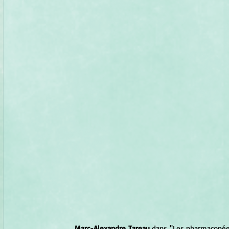
Marc-Alexandre Tareau
 dans "Les pharmacopée