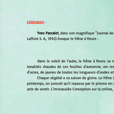
Littérature
 :
Yves Paccalet
, dans son magnifique "Journal de 
Laffont S. A., 1992) évoque le frêne à fleurs :
	Dans le soleil de l'aube, le frêne à fleurs se métamorphose et s'exalte. La lumière qui le fouille excite les 
tonalités chaudes de ses feuilles d'automne, om les 
d'ocres, de jaunes de toutes les longueurs d'ondes et
	Chaque végétal a sa saison de gloire. Le frêne à fleurs en a deux. En automne, il est million d'arcs-en-ciel. Au 
printemps, on jurerait qu'il repasse par le prisme en 
acte de sentir. L'Immaculée Conception sur la colline,