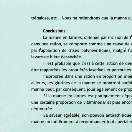
tréhalose, etc ... Nous ne retiendrons que la manne du
Conclusions
 :
	La manne en larmes, obtenue par incision de l'écorce du Frêne, dès qu'elle est introduite en forte proportion 
dans une ration, se comporte comme une cause de dés
par l'apparition de crises polynévritiques, malgré 
levure de bière desséchée. 
	Il est probable que c'est à cette action de déséquilibre et à ses répercussions sur l'organisme que doivent 
être rapportées les propriétés laxatives et pectorales
	Incorporée dans une ration en proportion moins élevée, un bon équilibre des constituants étant réalisé par 
ailleurs, les glucides de la manne se montrent parfa
manne peut, par conséquent, jouir également de propr
	Si la manne en larmes est pratiquement dépourvue des vitamines A et C ; elle paraît, par contre, renfermer 
une certaine proportion de vitamines B et plus encore
démontrée. 	
	Sa saveur agréable, son pouvoir antirachitique et son action de purgatif doux dû au déséquilibre, font de la 
manne un médicament à recommander tout spécialemen