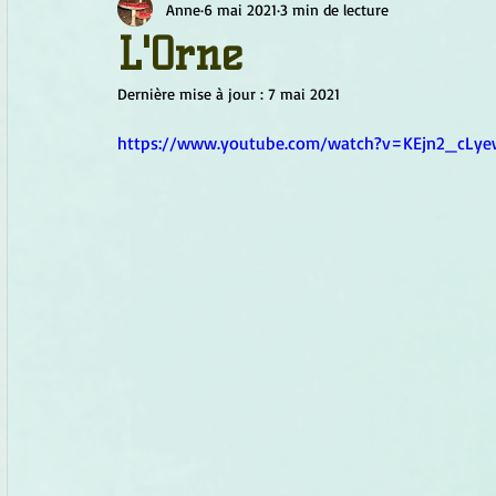
Anne
6 mai 2021
3 min de lecture
Chamanisme
Champignons
Conscience
Continu
L'Orne
Dernière mise à jour :
7 mai 2021
Fleurs
Fleurs de Bach
Géométrie sacrée
Guide
https://www.youtube.com/watch?v=KEjn2_cLye
Objets de pouvoir
Ogham
Petit Peuple
Plantes