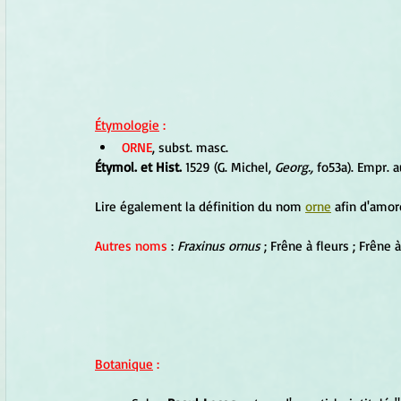
Étymologie
 :
ORNE
, subst. masc.
Étymol. et Hist.
 1529 (G. Michel, 
Georg.,
 fo53a). Empr. a
Lire également la définition du nom 
orne
 afin d'amor
Autres noms
 : 
Fraxinus ornus
 ; Frêne à fleurs ; Frêne
Botanique
 :