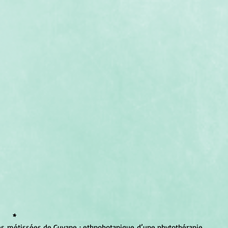
*
s métissées de Guyane : ethnobotanique d’une phytothérapie 