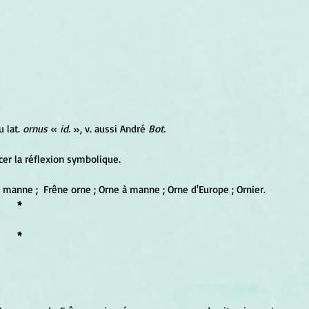
u lat.
 ornus
 « 
id. 
», v. aussi André 
Bot.
cer la réflexion symbolique.
 à manne ;  Frêne orne ; Orne à manne ; Orne d'Europe ; Ornier.
*
*