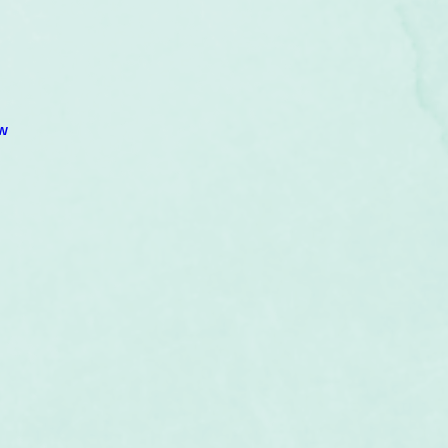
um
Corps humain
Couleurs
Etoiles
Evénements
s
Littérature
Minéraux
Numérologie
w
Pleines Lunes
Santé
Stages
Tarot