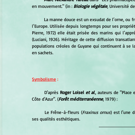
en mouvement." (in : 
Biologie végétale
, Université d
	La manne douce est un exsudat de l’orne, ou f
l’Europe. Utilisée depuis longtemps pour ses propriété
Pierre, 1972) elle était prisée des marins qui l’app
(Luciani, 1926). Héritage de cette diffusion transatla
populations créoles de Guyane qui continuent à se l
en sachets.
Symbolisme
 :
	D'après 
Roger Loisel 
et al
.,
 auteurs de "Place
Côte d'Azur". (
Forêt méditerranéenne
, 1979) :
	Le Frêne-à-f1eurs (
Fraxinus ornus
) est l'une 
ses qualités esthétiques.