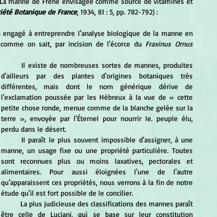
é "La manne de Frêne envisagée comme source de vitamines et 
ciété Botanique de France
, 1934, 81 : 5, pp. 782-792) :
 comme on sait, par incision de l'écorce du 
Fraxinus Ornus 
	Il existe de nombreuses sortes de mannes, produites 
d'ailleurs par des plantes d'origines botaniques très 
différentes, mais dont le nom générique dérive de 
l'exclamation poussée par les Hébreux à la vue de « cette 
petite chose ronde, menue comme de la blanche gelée sur la 
terre
», envoyée par l'Éternel pour nourrir le. peuple élu, 
perdu dans le désert. 
	Il paraît le plus souvent impossible d'assigner, à une 
manne, un usage fixe ou une propriété particulière. Toutes 
sont reconnues plus ou moins laxatives, pectorales et 
alimentaires. Pour aussi éloignées l'une de l'autre 
qu'apparaissent ces propriétés, nous verrons à la fin de notre 
étude qu'il est fort possible de le concilier. 
	La plus judicieuse des classifications des mannes paraît 
être celle de Luciani, qui se base sur leur constitution 