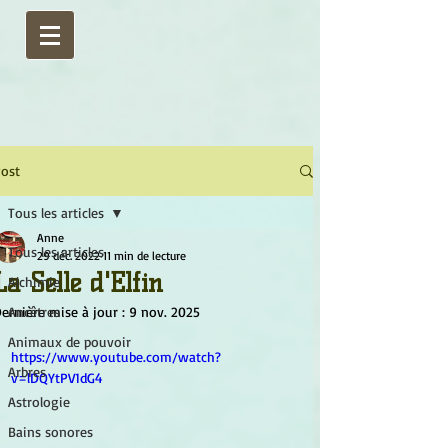
ost
Tous les articles
Anne
Tous les articles
29 déc. 2022
11 min de lecture
La Selle d'Elfin
Alchimie
ernière mise à jour :
Ancêtres
9 nov. 2025
Animaux de pouvoir
https://www.youtube.com/watch?
Arbres
v=lDQYtPV1dG4
Astrologie
Bains sonores