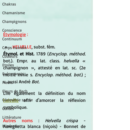
Chakras
Chamanisme
Champignons
Conscience
Étymologie
 :
Continuum
HELVELLE
, subst. fém.
Corps humain
Étymol. et Hist. 
1789 (
Encyclop. méthod. 
Couleurs
bot.). Empr. au lat. class. 
helvella 
« 
Etoiles
champignon », attesté en lat. sc. (2e 
Evénements
moitié xviiie s. 
Encyclop. méthod. bot.
) ; 
v. aussi André 
Bot.
Fleurs
Fleurs de Bach
Lire également la définition du nom 
helvelle
 afin d'amorcer la réflexion 
Géométrie sacrée
symbolique.
Guides
Littérature
Autres noms
 : 
Helvella crispa 
- 
Aureglietta blanca (niçois) - Bonnet de 
Minéraux