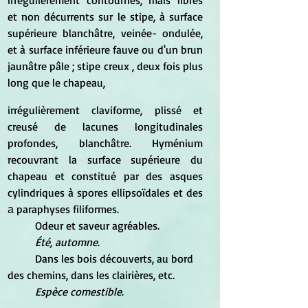
irrégulièrement contournés, mais libres 
et non décurrents sur le stipe, à surface 
supérieure blanchâtre, veinée- ondulée, 
et à surface inférieure fauve ou d'un brun 
jaunâtre pâle ; stipe creux , deux fois plus 
long que le chapeau,
irrégulièrement claviforme, plissé et 
creusé de lacunes longitudinales 
profondes, blanchâtre. Hyménium 
recouvrant la surface supérieure du 
chapeau et constitué par des asques 
cylindriques à spores ellipsoïdales et des 
а paraphyses filiformes. 
	Odeur et saveur agréables. 
Été, automne
. 
	Dans les bois découverts, au bord 
des chemins, dans les clairières, etc. 
Espèce comestible
. 