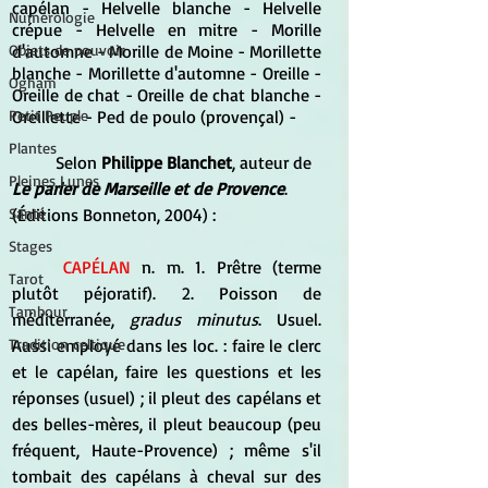
capélan - Helvelle blanche - Helvelle 
Numérologie
crépue - Helvelle en mitre - Morille 
d'automne - Morille de Moine - Morillette 
Objets de pouvoir
blanche - Morillette d'automne - Oreille - 
Ogham
Oreille de chat - Oreille de chat blanche - 
Oreillette - Ped de poulo (provençal) -
Petit Peuple
Plantes
	Selon 
Philippe Blanchet
, auteur de 
Pleines Lunes
Le parler de Marseille et de Provence
. 
(Éditions Bonneton, 2004) :
Santé
Stages
CAPÉLAN
 n. m. 1. Prêtre (terme 
Tarot
plutôt péjoratif). 2. Poisson de 
Tambour
méditerranée, 
gradus minutus
. Usuel. 
Aussi employé dans les loc. : faire le clerc 
Tradition celtique
et le capélan, faire les questions et les 
réponses (usuel) ; il pleut des capélans et 
des belles-mères, il pleut beaucoup (peu 
fréquent, Haute-Provence) ; même s'il 
tombait des capélans à cheval sur des 