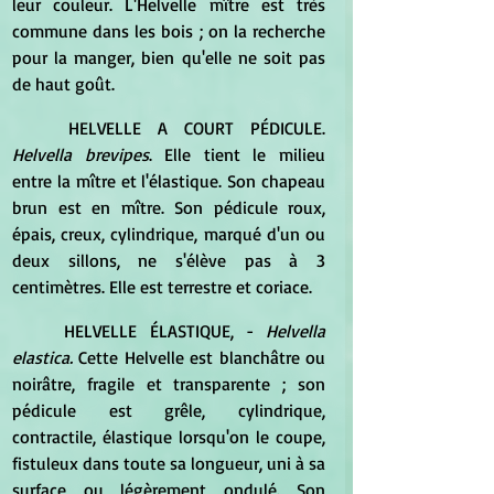
leur couleur. L'Helvelle mître est très 
commune dans les bois ; on la recherche 
pour la manger, bien qu'elle ne soit pas 
de haut goût.
	HELVELLE A COURT PÉDICULE. 
Helvella brevipes
. Elle tient le milieu 
entre la mître et l'élastique. Son chapeau 
brun est en mître. Son pédicule roux, 
épais, creux, cylindrique, marqué d'un ou 
deux sillons, ne s'élève pas à 3 
centimètres. Elle est terrestre et coriace.
	HELVELLE ÉLASTIQUE, - 
Helvella 
elastica. 
Cette Helvelle est blanchâtre ou 
noirâtre, fragile et transparente ; son 
pédicule est grêle, cylindrique, 
contractile, élastique lorsqu'on le coupe, 
fistuleux dans toute sa longueur, uni à sa 
surface ou légèrement ondulé. Son 