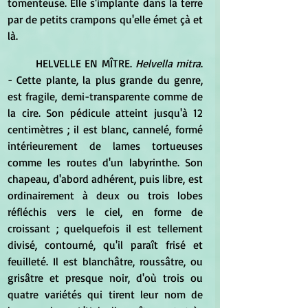
tomenteuse. Elle s'implante dans la terre 
par de petits crampons qu'elle émet çà et 
là.
	HELVELLE EN MÎTRE. 
Helvella mitra
. 
- Cette plante, la plus grande du genre, 
est fragile, demi-transparente comme de 
la cire. Son pédicule atteint jusqu'à 12 
centimètres ; il est blanc, cannelé, formé 
intérieurement de lames tortueuses 
comme les routes d'un labyrinthe. Son 
chapeau, d'abord adhérent, puis libre, est 
ordinairement à deux ou trois lobes 
réfléchis vers le ciel, en forme de 
croissant ; quelquefois il est tellement 
divisé, contourné, qu'il paraît frisé et 
feuilleté. Il est blanchâtre, roussâtre, ou 
grisâtre et presque noir, d'où trois ou 
quatre variétés qui tirent leur nom de 