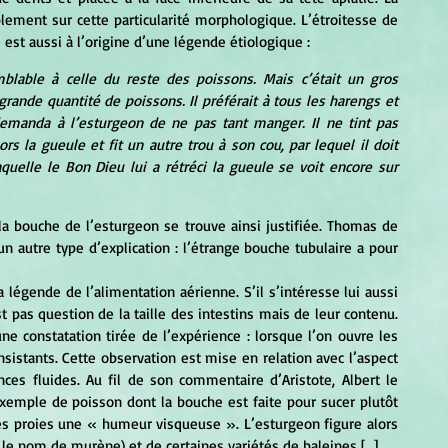
ement sur cette particularité morphologique. L’étroitesse de 
 est aussi à l’origine d’une légende étiologique :
lable à celle du reste des poissons. Mais c’était un gros 		
ande quantité de poissons. Il préférait à tous les harengs et 
demanda à l’esturgeon de ne pas tant manger. Il ne tint pas 
ors la gueule et fit un autre trou à son cou, par lequel il doit 
laquelle le Bon Dieu lui a rétréci la gueule se voit encore sur 
 autre type d’explication : l’étrange bouche tubulaire a pour 
est pas question de la taille des intestins mais de leur contenu. 
e constatation tirée de l’expérience : lorsque l’on ouvre les 
sistants. Cette observation est mise en relation avec l’aspect 
es fluides. Au fil de son commentaire d’Aristote, Albert le 
xemple de poisson dont la bouche est faite pour sucer plutôt 
es proies une « humeur visqueuse ». L’esturgeon figure alors 
le nom de murène) et de certaines variétés de baleines [...]