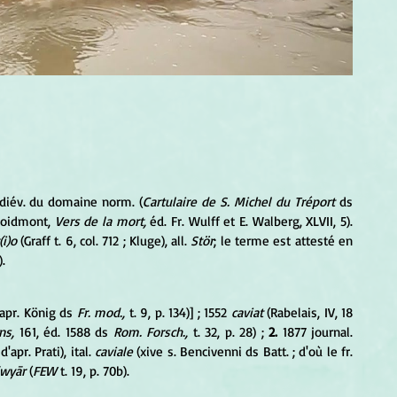
édiév. du domaine norm. (
Cartulaire de S. Michel du Tréport
 ds 
roidmont, 
Vers de la mort,
 éd. Fr. Wulff et E. Walberg, XLVII, 5). 
(i)o
 (Graff t. 6, col. 712 ; Kluge), all. 
Stör
; le terme est attesté en 
).
'apr. König ds 
Fr. mod.,
 t. 9, p. 134)] ; 1552 
caviat
 (Rabelais, IV, 18 
ns,
 161, éd. 1588 ds 
Rom. Forsch., 
t. 32, p. 28) ; 
2.
 1877 journal. 
'apr. Prati), ital. 
caviale
 (xive s. Bencivenni ds Batt. ; d'où le fr. 
̄wyār
 (
FEW
 t. 19, p. 70b).