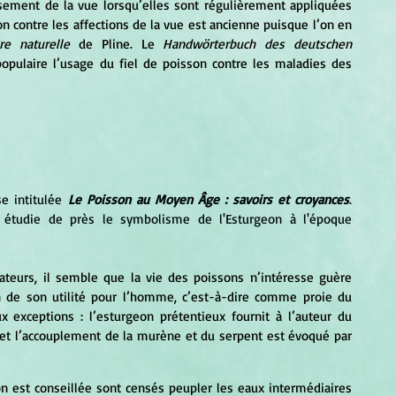
ement de la vue lorsqu’elles sont régulièrement appliquées 
son contre les affections de la vue est ancienne puisque l’on en 
ire naturelle
 de Pline. Le 
Handwörterbuch des deutschen 
pulaire l’usage du fiel de poisson contre les maladies des 
se intitulée 
Le Poisson au Moyen Âge : savoirs et croyances
. 
08) étudie de près le symbolisme de l'Esturgeon à l'époque 
on de son utilité pour l’homme, c’est-à-dire comme proie du 
pêcheur ou comme aliment. On note toutefois deux exceptions : l’esturgeon prétentieux fournit à l’auteur du 
 et l’accouplement de la murène et du serpent est évoqué par 