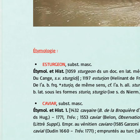
Étymologie
 :
ESTURGEON
, subst. masc.
Étymol. et Hist.
 [1059 
sturgeon
 ds un doc. en lat. m
Du Cange, 
s.v. sturgio
)] ; 1197 
esturjon
 (Helinant de F
De l'a. b. frq. *
sturjo,
 de même sens, 
cf.
 l'a. h. all. 
stur
b. lat. sous les formes 
sturio, sturgio
 (ixe s. ds Nierm.
CAVIAR
, subst. masc.
Étymol. et Hist. 1.
 [1432 
cavyaire 
(
B. de la Broquière
 d
ds Hug.) − 1771, 
Trév. 
; 1553 
caviar
 (Belon, 
Observatio
(Littré 
Suppl.
). Empr. au vénitien
 caviaro
 (1585 Garzoni d
cavial
 (Oudin 1660 − 
Trév.
 1771) ; empruntés au turc 
ḫa