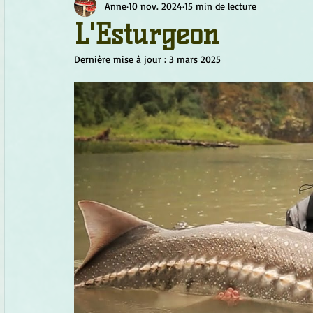
Anne
10 nov. 2024
15 min de lecture
Chamanisme
Champignons
Conscience
Continu
L'Esturgeon
Dernière mise à jour :
3 mars 2025
Fleurs
Fleurs de Bach
Géométrie sacrée
Guide
Objets de pouvoir
Ogham
Petit Peuple
Plantes