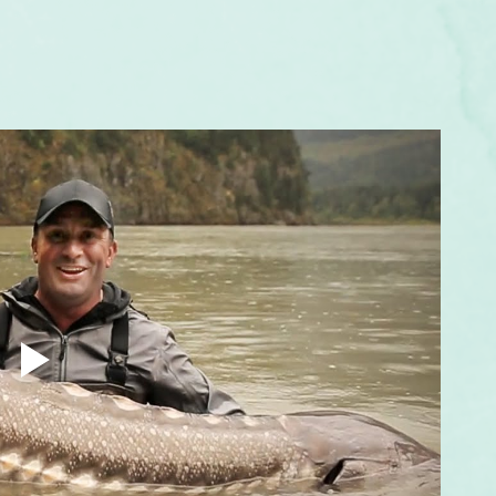
um
Corps humain
Couleurs
Etoiles
Evénements
s
Littérature
Minéraux
Numérologie
Pleines Lunes
Santé
Stages
Tarot