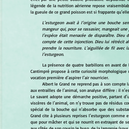
légende de la nutrition aérienne repose vraisemblabl
la gueule de ce grand poisson est si frappante qu’elle
L’esturgeon avait à l’origine une bouche semb
mangeur qui, pour se rassasier, mangeait une gr
l’espèce était menacée de disparaître. Dieu 
compte de cette injonction. Dieu lui rétrécit al
prendre la nourriture. L’aiguillée de fil avec 
l’esturgeon
. 
	La présence de quatre barbillons en avant de la bouche de l’esturgeon se trouve ainsi justifiée. Thomas de 
Cantimpré propose à cette curiosité morphologique un
vocation première d’aspirer l’air nourricier.
	Albert le Grand ne reprend pas à son compte la légende de l’alimentation aérienne. S’il s’intéresse lui aussi 
aux entrailles de l’animal, son analyse diffère : il n’
Le savant adopte une démarche positive, partant d’un
viscères de l’animal, on n’y trouve pas de résidus con
spécial de la bouche qui n’absorbe que des substanc
Grand cite à plusieurs reprises l’esturgeon comme e
que pour mâcher et qui se nourrit en extrayant de s
aux côtés de son cousin le huso, de la lamproie (sous 