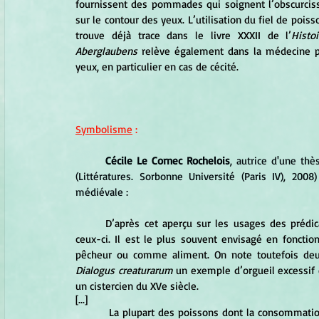
fournissent des pommades qui soignent l’obscurciss
sur le contour des yeux. L’utilisation du fiel de pois
trouve déjà trace dans le livre XXXII de l’
Histo
Aberglaubens
 relève également dans la médecine po
yeux, en particulier en cas de cécité.
Symbolisme
 :
Cécile Le Cornec Rochelois
, autrice d'une thè
(Littératures. Sorbonne Université (Paris IV), 20
médiévale :
	D’après cet aperçu sur les usages des prédicateurs, il semble que la vie des poissons n’intéresse guère 
ceux-ci. Il est le plus souvent envisagé en foncti
Dialogus creaturarum
 un exemple d’orgueil excessif
un cistercien du XVe siècle.
[...]
	 La plupart des poissons dont la consommation est conseillée sont censés peupler les eaux intermédiaires 