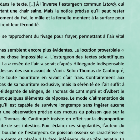
dans le texte. [...] À l’inverse l’esturgeon commun (
storo
), qui 
ant une chair saine. Mais la notice précise qu’il peut rester 
ent du frai, le mâle et la femelle montent à la surface pour 
tirent leur fécondité.
 une chose impossible ». L’esturgeon des textes scientifiques 
. La « rosée de l’air » serait d’après Hildegarde indispensable 
-dessus des eaux avant de s’unir. Selon Thomas de Cantimpré, 
e toute nourriture en vivant d’air frais. Contrairement aux 
s de sa nourriture exclusive, mais la sérénité de l’air suffit à 
 Hildegarde de Bingen, de Thomas de Cantimpré et d’Albert le 
ent quelques éléments de réponse. Le mode d’alimentation de 
u’il est capable de survivre longtemps sans ingérer aucune 
ur une observation précise des mœurs du poisson que sur la 
s. Thomas de Cantimpré insiste en effet sur la disproportion 
entre l’immensité de son corps et la dimension réduite de ses intestins. Pour éclairer ces singularités, l’auteur du 
a bouche de l’esturgeon. Ce poisson osseux se caractérise en 
 dents et placée à la face inférieure de sa tête aplatie. La 