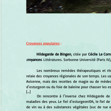
Croyances populaires
 :
Hildegarde de Bingen
, citée par 
Cécile Le Cor
croyances
. Littératures. Sorbonne Université (Paris IV
	Les nombreux remèdes thérapeutiques et rituels magiques recensés laissent aussi penser que l’abbesse 
relaie des croyances régionales de son temps. Les usag
Avicenne, mais des recettes de magie ou de médecine
d’esturgeon ou du foie de baleine pour chasser les e
[...]
	On rencontre à l’inverse chez Hildegarde de Bingen un usage thérapeutique du poisson pour guérir les 
maladies des yeux. Le fiel d’esturgeon104, le fiel de
de vin ou à des substances végétales (suc de rue et