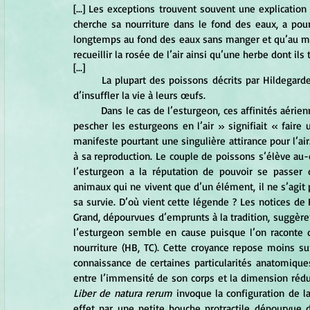
[...] Les exceptions trouvent souvent une explication 
cherche sa nourriture dans le fond des eaux, a pourt
longtemps au fond des eaux sans manger et qu’au mom
recueillir la rosée de l’air ainsi qu’une herbe dont ils 
[...]
	La plupart des poissons décrits par Hildegarde se rapprochent du rivage pour frayer, permettant à l’air vital 
d’insuffler la vie à leurs œufs.
	Dans le cas de l’esturgeon, ces affinités aériennes semblent encore plus évidentes. La locution proverbiale « 
pescher les esturgeons en l’air » signifiait « faire
manifeste pourtant une singulière attirance pour l’air
à sa reproduction. Le couple de poissons s’élève au
l’esturgeon a la réputation de pouvoir se passer d
animaux qui ne vivent que d’un élément, il ne s’agit pa
sa survie. D’où vient cette légende ? Les notices de
Grand, dépourvues d’emprunts à la tradition, suggèr
l’esturgeon semble en cause puisque l’on raconte q
nourriture (HB, TC). Cette croyance repose moins s
connaissance de certaines particularités anatomique
Liber de natura rerum
 invoque la configuration de l
effet par une petite bouche protractile dépourvue de