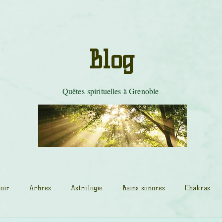
les de tambour
Mystères du Cobra
Danse Tarot
Tradition celti
Blog
Quêtes spirituelles à Grenoble
oir
Arbres
Astrologie
Bains sonores
Chakras