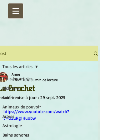
ost
Tous les articles
Anne
Tous les articles
6 févr. 2017
35 min de lecture
Le Brochet
Alchimie
ernière mise à jour :
Ancêtres
29 sept. 2025
Animaux de pouvoir
https://www.youtube.com/watch?
Arbres
v=OZuRg1Huobw
Astrologie
Bains sonores