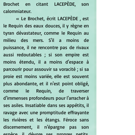
Brochet en citant LACEPÈDE, son 
calomniateur. 
	« Le Brochet, écrit LACEPÈDE , est 
le Requin des eaux douces, il y règne en 
tyran dévastateur, comme le Requin au 
milieu des mers. S'il a moins de 
puissance, il ne rencontre pas de rivaux 
aussi redoutables ; si son empire est 
moins étendu, il a moins d'espace à 
parcourir pour assouvir sa voracité ; si sa 
proie est moins variée, elle est souvent 
plus abondante, et il n'est point obligé, 
comme le Requin, de traverser 
d'immenses profondeurs pour l'arracher à 
ses asiles. Insatiable dans ses appétits, il 
ravage avec une promptitude effrayante 
les rivières et les étangs. Féroce sans 
discernement, il n'épargne pas son 
espèce, il dévore ses propres petits. 