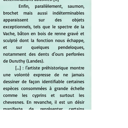
	Enfin, parallèlement, saumon, 
brochet mais aussi indéterminables 
apparaissent sur des objets 
exceptionnels, tels que le spectre de la 
Vache, bâton en bois de renne gravé et 
sculpté dont la fonction nous échappe, 
et sur quelques pendeloques, 
notamment des dents d'ours perforées 
de Duruthy (Landes).
	[...] : l'artiste préhistorique montre 
une volonté expresse de ne jamais 
dessiner de façon identifiable certaines 
espèces consommées à grande échelle 
comme les cyprins et surtout les 
chevesnes. En revanche, il est un désir 
manifeste de représenter certains 
poissons « nobles », ou du moins haut 
placés dans la hiérarchie culturelle ; les 