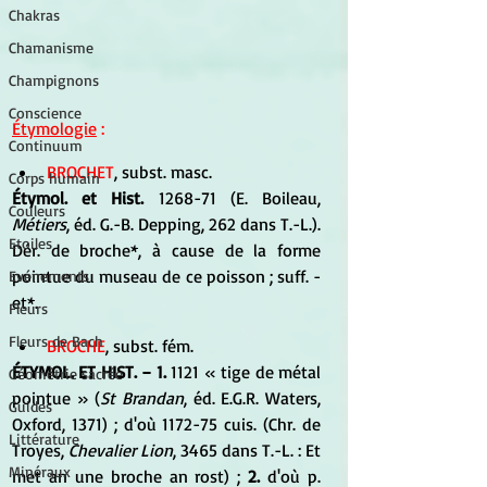
Chakras
Chamanisme
Champignons
Conscience
Étymologie
 :
Continuum
BROCHET
, subst. masc. 
Corps humain
Étymol. et Hist. 
1268-71 (E. Boileau, 
Couleurs
Métiers
, éd. G.-B. Depping, 262 dans T.-L.). 
Etoiles
Dér. de broche*, à cause de la forme 
pointue du museau de ce poisson ; suff. -
Evénements
et*.
Fleurs
Fleurs de Bach
BROCHE
, subst. fém. 
ÉTYMOL. ET HIST. − 1. 
1121 « tige de métal 
Géométrie sacrée
pointue » (
St Brandan
, éd. E.G.R. Waters, 
Guides
Oxford, 1371) ; d'où 1172-75 cuis. (Chr. de 
Littérature
Troyes,
 Chevalier Lion
, 3465 dans T.-L. : Et 
Minéraux
met an une broche an rost) ;
 2.
 d'où p. 