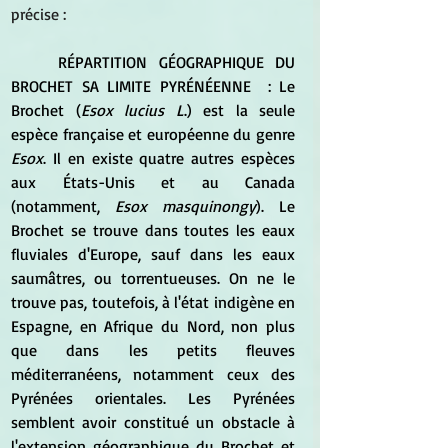
précise :
	RÉPARTITION GÉOGRAPHIQUE DU 
BROCHET SA LIMITE PYRÉNÉENNE  : Le 
Brochet (
Esox lucius L
.) est la seule 
espèce française et européenne du genre 
Esox
. Il en existe quatre autres espèces 
aux États-Unis et au Canada 
(notamment,
 Esox masquinongy
). Le 
Brochet se trouve dans toutes les eaux 
fluviales d'Europe, sauf dans les eaux 
saumâtres, ou torrentueuses. On ne le 
trouve pas, toutefois, à l'état indigène en 
Espagne, en Afrique du Nord, non plus 
que dans les petits fleuves 
méditerranéens, notamment ceux des 
Pyrénées orientales. Les Pyrénées 
semblent avoir constitué un obstacle à 
l'extension géographique du Brochet et 