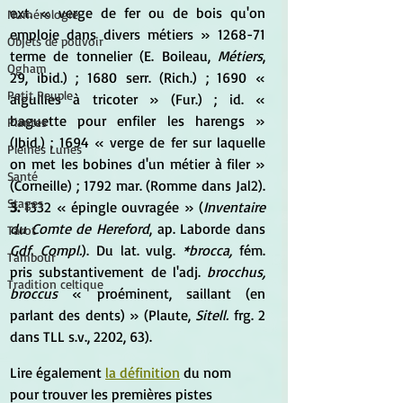
ext. « verge de fer ou de bois qu'on 
Numérologie
emploie dans divers métiers » 1268-71 
Objets de pouvoir
terme de tonnelier (E. Boileau,
 Métiers
, 
Ogham
29, ibid.) ; 1680 serr. (Rich.) ; 1690 « 
Petit Peuple
aiguilles à tricoter » (Fur.) ; id. « 
baguette pour enfiler les harengs » 
Plantes
(Ibid.) ; 1694 « verge de fer sur laquelle 
Pleines Lunes
on met les bobines d'un métier à filer » 
Santé
(Corneille) ; 1792 mar. (Romme dans Jal2). 
Stages
3.
 1332 « épingle ouvragée » (
Inventaire 
du Comte de Hereford
, ap. Laborde dans 
Tarot
Gdf. Compl.
). Du lat. vulg. 
*brocca,
 fém. 
Tambour
pris substantivement de l'adj. 
brocchus, 
Tradition celtique
broccus
 « proéminent, saillant (en 
parlant des dents) » (Plaute, 
Sitell.
 frg. 2 
dans TLL s.v., 2202, 63).
Lire également 
la définition
 du nom 
pour trouver les premières pistes 