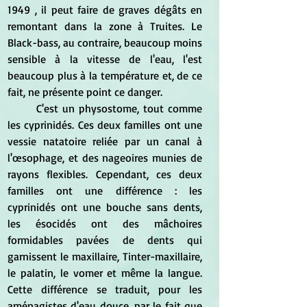
1949 , il peut faire de graves dégâts en 
remontant dans la zone à Truites. Le 
Black-bass, au contraire, beaucoup moins 
sensible à la vitesse de l'eau, l'est 
beaucoup plus à la température et, de ce 
fait, ne présente point ce danger. 
	C'est un physostome, tout comme 
les cyprinidés. Ces deux familles ont une 
vessie natatoire reliée par un canal à 
l'œsophage, et des nageoires munies de 
rayons flexibles. Cependant, ces deux 
familles ont une différence : les 
cyprinidés ont une bouche sans dents, 
les ésocidés ont des mâchoires 
formidables pavées de dents qui 
garnissent le maxillaire, Tinter-maxillaire, 
le palatin, le vomer et même la langue. 
Cette différence se traduit, pour les 
aménagistes d'eau douce, par le fait que 