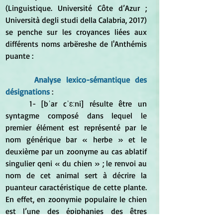
(Linguistique. Université Côte d’Azur ; 
Università degli studi della Calabria, 2017) 
se penche sur les croyances liées aux 
différents noms arbëreshe de l'Anthémis 
puante :
 Analyse lexico-sémantique des 
désignations
 : 
	1- [bˈar cˈɛːni] résulte être un 
syntagme composé dans lequel le 
premier élément est représenté par le 
nom générique bar « herbe » et le 
deuxième par un zoonyme au cas ablatif 
singulier qeni « du chien » ; le renvoi au 
nom de cet animal sert à décrire la 
puanteur caractéristique de cette plante. 
En effet, en zoonymie populaire le chien 
est l’une des épiphanies des êtres 
ensorcelés (Riegler, 1981a : 308), du 