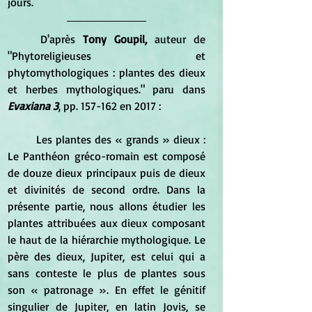
jours.
	D'après
 Tony Goupil, 
auteur de  
"Phytoreligieuses et 
phytomythologiques : plantes des dieux 
et herbes mythologiques." paru dans 
Evaxiana 3
, pp. 157-162 en 2017 :
	Les plantes des « grands » dieux : 
Le Panthéon gréco-romain est composé 
de douze dieux principaux puis de dieux 
et divinités de second ordre. Dans la 
présente partie, nous allons étudier les 
plantes attribuées aux dieux composant 
le haut de la hiérarchie mythologique. Le 
père des dieux, Jupiter, est celui qui a 
sans conteste le plus de plantes sous 
son « patronage ». En effet le génitif 
singulier de Jupiter, en latin Jovis, se 