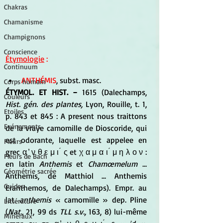
Chakras
Chamanisme
Champignons
Conscience
Étymologie
 :
Continuum
ANTHÉMIS
, subst. masc.
Corps humain
ÉTYMOL. ET HIST. −
 1615 (Dalechamps, 
Couleurs
Hist. gén. des plantes,
 Lyon, Rouille, t. 1, 
Etoiles
p. 843 et 845 : A present nous traittons 
Evénements
de la vraye camomille de Dioscoride, qui 
est odorante, laquelle est appelee en 
Fleurs
grec α ̓ ν θ ε μ ι ́ ς et χ α μ α ι ́ μ η λ ο ν : 
Fleurs de Bach
en latin 
Anthemis
 et 
Chamœmelum
 ... 
Géométrie sacrée
Anthemis, de Matthiol ... Anthemis 
Guides
Eranthemos, de Dalechamps). Empr. au 
lat. 
anthemis
 « camomille » dep. Pline 
Littérature
(
Nat.,
 21, 99 ds 
TLL s.v.,
 163, 8) lui-même 
Minéraux