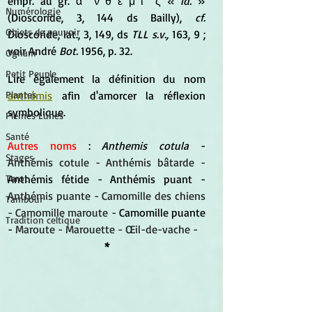
empr. au gr. α ̓ ν θ ε μ ι ́ ς « 
id.
 » 
Numérologie
(Dioscoride, 3, 144 ds Bailly), 
cf.
Objets de pouvoir
Dioscoride, lat., 3, 149, ds 
TLL s.v.,
 163, 9 ; 
voir André 
Bot.
 1956, p. 32.
Ogham
Petit Peuple
Lire également la définition du nom 
anthémis
 afin d'amorcer la réflexion 
Plantes
symbolique.
Pleines Lunes
Santé
Autres noms 
: 
Anthemis cotula
 - 
Stages
Anthémis cotule - Anthémis bâtarde -
Anthémis fétide - Anthémis puant - 
Tarot
Anthémis puante -
Camomille des chiens 
Tambour
- Camomille maroute -
Camomille puante 
Tradition celtique
-
Maroute - Marouette - Œil-de-vache -
*