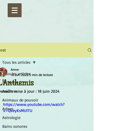
ost
Tous les articles
Anne
Tous les articles
16 avr. 2022
5 min de lecture
L'Anthémis
Alchimie
ernière mise à jour :
Ancêtres
18 juin 2024
Animaux de pouvoir
https://www.youtube.com/watch?
Arbres
v=QkeyKsMU1TU
Astrologie
Bains sonores