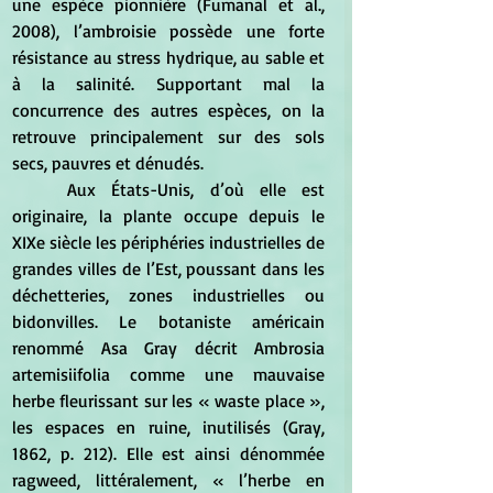
une espèce pionnière (Fumanal et al., 
2008), l’ambroisie possède une forte 
résistance au stress hydrique, au sable et 
à la salinité. Supportant mal la 
concurrence des autres espèces, on la 
retrouve principalement sur des sols 
secs, pauvres et dénudés.
	Aux États-Unis, d’où elle est 
originaire, la plante occupe depuis le 
XIXe siècle les périphéries industrielles de 
grandes villes de l’Est, poussant dans les 
déchetteries, zones industrielles ou 
bidonvilles. Le botaniste américain 
renommé Asa Gray décrit Ambrosia 
artemisiifolia comme une mauvaise 
herbe fleurissant sur les « waste place », 
les espaces en ruine, inutilisés (Gray, 
1862, p. 212). Elle est ainsi dénommée 
ragweed, littéralement, « l’herbe en 