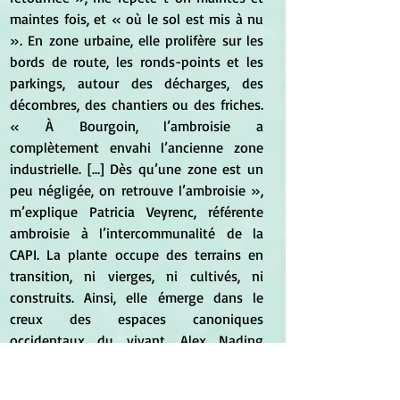
maintes fois, et « où le sol est mis à nu 
». En zone urbaine, elle prolifère sur les 
bords de route, les ronds-points et les 
parkings, autour des décharges, des 
décombres, des chantiers ou des friches. 
« À Bourgoin, l’ambroisie a 
complètement envahi l’ancienne zone 
industrielle. […] Dès qu’une zone est un 
peu négligée, on retrouve l’ambroisie », 
m’explique Patricia Veyrenc, référente 
ambroisie à l’intercommunalité de la 
CAPI. La plante occupe des terrains en 
transition, ni vierges, ni cultivés, ni 
construits. Ainsi, elle émerge dans le 
creux des espaces canoniques 
occidentaux du vivant. Alex Nading 
(2014, p. 27) parle d’
ecological gap,
 pour 
décrire ces interstices à la fois spatiaux 