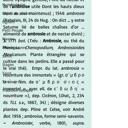
Numérologie
de l'
ambroise
 utile Dont les hauts dieux 
sont au ciel maintenus) ; 1546 
ambrosie
Objets de pouvoir
(Rabelais, III, 24 ds Hug. : On dict ... y estre 
Ogham
Saturne lié de belles chaînes d'or ... 
Petit Peuple
alimenté de 
ambrosie
 et de nectar divin) ; 
Plantes
3.
 1771 
bot.
 (
Trév.
 : 
Ambrosie
, ou thé du 
Mexique. 
Chenopodium, Ambrosioides 
Pleines Lunes
Mexicanum.
 Plante étrangère qui se 
Santé
cultive dans les jardins. Elle a passé pour 
Stages
le vrai thé).  Empr. du lat. 
ambrosia
 « 
Tarot
nourriture des immortels » (gr. α ̓ μ ϐ ρ ο 
σ ι ́ α fém. de α ̓ μ ϐ ρ ο ́ σ ι ο ς « 
Tambour
immortel », avec ell. de ε ̓ δ ω δ η ́ « 
Tradition celtique
nourriture »), dep. Cicéron, (
Orat.,
 2, 234 
ds 
TLL s.v.,
 1867, 34) ; désigne diverses 
plantes dep. Pline et Celse, voir André 
Bot.
 1956 ; ambroise, forme semi-savante. 
− 
Ambroisi
er, verbe, 1801, 
supra. 