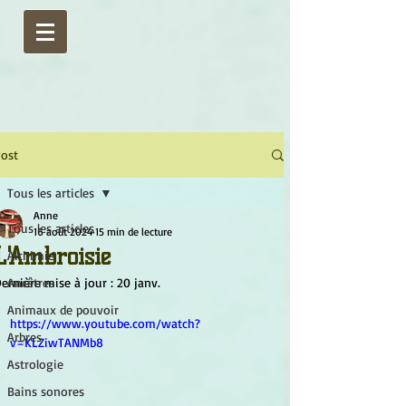
ost
Tous les articles
Anne
Tous les articles
16 août 2024
15 min de lecture
L'Ambroisie
Alchimie
ernière mise à jour :
Ancêtres
20 janv.
Animaux de pouvoir
https://www.youtube.com/watch?
Arbres
v=KLZiwTANMb8
Astrologie
Bains sonores