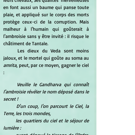
leurs chevaux; Ses qualités  merveilleuses 
en font aussi un baume qui panse toute 
plaie, et appliqué sur le corps des morts 
protège ceux-ci de la corruption. Mais 
malheur à l'humain qui goûterait à 
l'ambroisie sans y être invité : il risque le 
châtiment de Tantale.
	Les dieux du Veda sont moins 
jaloux, et le mortel qui goûte au soma au
amrita
, peut, par ce moyen, gagner le ciel 
:
Veuille le Gandharva qui connaît 
l'ambroisie révéler le nom déposé dans le 
secret !
	D'un coup, l'on parcourt le Ciel, la 
Terre, les trois mondes,
	les quartiers du ciel et le séjour de 
lumière :