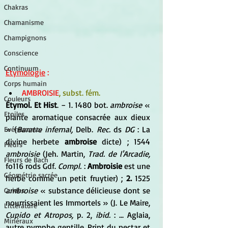
Chakras
Chamanisme
Champignons
Conscience
Continuum
Étymologie
 :
Corps humain
AMBROISIE
, subst. fém.
Couleurs
Étymol. Et Hist
. − 1. 1480 bot. 
ambroise
 « 
Etoiles
plante aromatique consacrée aux dieux 
» (
Baratre infernal,
 Delb. 
Rec.
 ds 
DG
 : La 
Evénements
divine herbete 
ambroise
 dicte) ; 1544 
Fleurs
ambroisie 
(Jeh. Martin, 
Trad. de l'Arcadie,
Fleurs de Bach
fo116 rods Gdf. 
Compl.
 : 
Ambroisie
 est une 
Géométrie sacrée
herbe comme un petit fruytier) ; 
2.
 1525 
ambroise
 « substance délicieuse dont se 
Guides
nourrissaient les Immortels » (J. Le Maire, 
Littérature
Cupido et Atropos,
 p. 2, 
ibid.
 : ... Aglaia, 
Minéraux
autre nymphe gentille, Print du nectar et 