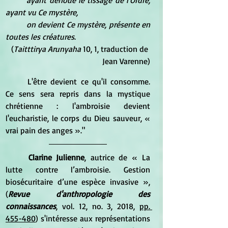
	ayant dénoué le tissage de l'Ordre, 
ayant vu Ce mystère,
	on devient Ce mystère, présente en 
toutes les créatures
.
(
Taitttirya Arunyaha 
10, 1, traduction de 
Jean Varenne)
	L'être devient ce qu'il consomme. 
Ce sens sera repris dans la mystique 
chrétienne : l'ambroisie devient 
l'eucharistie, le corps du Dieu sauveur, « 
vrai pain des anges »."
Clarine Julienne
, autrice de « La 
lutte contre l’ambroisie. Gestion 
biosécuritaire d’une espèce invasive », 
(
Revue d'anthropologie des 
connaissances
, vol. 12, no. 3, 2018, 
pp. 
455-480
) s'intéresse aux représentations 