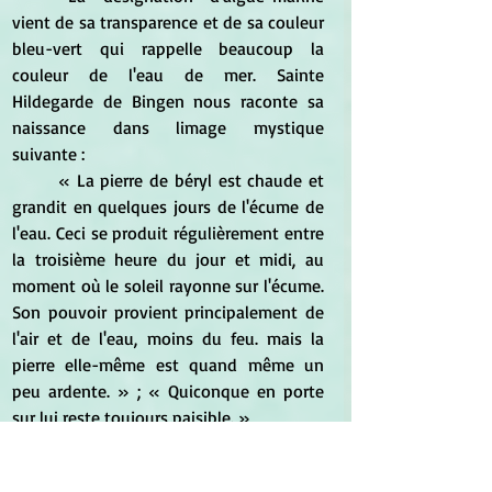
vient de sa transparence et de sa couleur 
bleu-vert qui rappelle beaucoup la 
couleur de l'eau de mer. Sainte 
Hildegarde de Bingen nous raconte sa 
naissance dans limage mystique 
suivante : 
	« La pierre de béryl est chaude et 
grandit en quelques jours de l'écume de 
l'eau. Ceci se produit régulièrement entre 
la troisième heure du jour et midi, au 
moment où le soleil rayonne sur l'écume. 
Son pouvoir provient principalement de 
l'air et de l'eau, moins du feu. mais la 
pierre elle-même est quand même un 
peu ardente. » ; « Quiconque en porte 
sur lui reste toujours paisible. »
	On se souvient dans la mythologie 
grecque, de la naissance du dieu Jupiter 