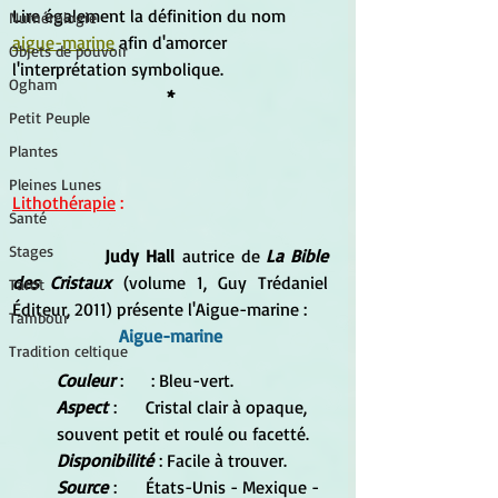
Lire également la définition du nom 
Numérologie
aigue-marine
 afin d'amorcer 
Objets de pouvoir
l'interprétation symbolique.
Ogham
*
Petit Peuple
Plantes
Pleines Lunes
Lithothérapie
 :
Santé
Stages
Judy Hall
 autrice de 
La Bible 
des Cristaux 
(volume 1, Guy Trédaniel 
Tarot
Éditeur, 2011) présente l'Aigue-marine :
Tambour
Aigue-marine
Tradition celtique
Couleur
 : 	 : Bleu-vert.
Aspect
 : 	Cristal clair à opaque, 
souvent petit et roulé ou facetté.
Disponibilité
 : Facile à trouver.
Source
 :	États-Unis - Mexique - 