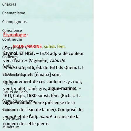
Chakras
Chamanisme
Champignons
Conscience
Étymologie
 :
Continuum
AIGUE-MARINE
, subst. fém.
Corps humain
Étymol. ET HIST. −
 1578 adj. « de couleur 
Couleurs
vert d'eau » (Vigenère, 
Tabl. de 
Etoiles
Philostrate,
 616, éd. de 1611 ds Quem. t. 1 
1959 : Lesquels [émaux] sont 
Evénements
ordinairement de ces couleurs-cy : noir, 
Fleurs
verd, violet, tané, gris, 
aigue-marine
). − 
Fleurs de Bach
1611, Cotgr.; 1680 subst. fém. (Rich. t. 1 : 
Géométrie sacrée
Aigue-marine.
 Pierre précieuse de la 
couleur de l'eau de la mer). Composé de 
Guides
aigue
* et de l'adj. 
marin
* à cause de la 
Littérature
couleur de cette pierre.
Minéraux