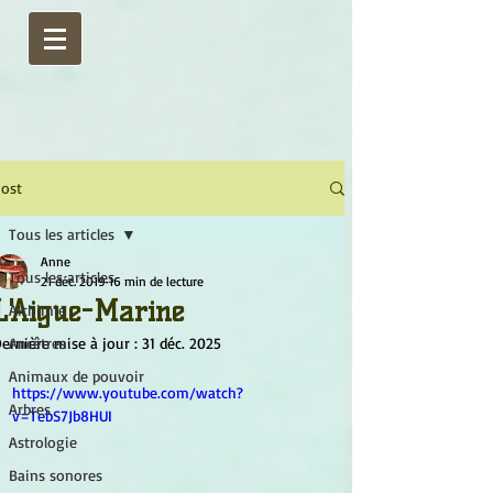
ost
Tous les articles
Anne
Tous les articles
21 déc. 2019
16 min de lecture
L'Aigue-Marine
Alchimie
ernière mise à jour :
Ancêtres
31 déc. 2025
Animaux de pouvoir
https://www.youtube.com/watch?
Arbres
v=TebS7Jb8HUI
Astrologie
Bains sonores