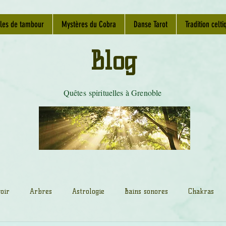
les de tambour
Mystères du Cobra
Danse Tarot
Tradition celti
Blog
Quêtes spirituelles à Grenoble
oir
Arbres
Astrologie
Bains sonores
Chakras