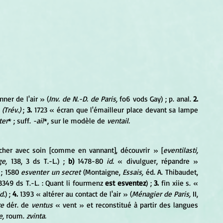
ner de l'air » (
Inv. de N.-D. de Paris,
 fo6 vods Gay) ; p. anal. 
2.
 
(Trév.) 
; 
3.
 1723 « écran que l'émailleur place devant sa lampe 
ter
* ; suff. 
-ail
*, sur le modèle de 
ventail.
ercher avec soin [comme en vannant], découvrir » [
eventilasti, 
ge,
 138, 3 ds T.-L.) ; 
b)
 1478-80 
id.
 « divulguer, répandre » 
; 1580 
esventer un secret 
(Montaigne, 
Essais,
 éd. A. Thibaudet, 
3349 ds T.-L. : Quant li fourmenz 
est esventez
) ; 
3.
 fin xiie s. « 
d.
) ; 
4.
 1393 « altérer au contact de l'air » (
Ménagier de Paris,
 II, 
re
 dér. de 
ventus
 « vent » et reconstitué à partir des langues 
e,
 roum. 
zvinta.