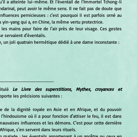
il a atteinte lui-même. Et l'éventail de l'Immortel Tchong-li 
arinal, peut avoir le même sens. Il ne fait pas de doute que 
nfluences pernicieuses : c'est pourquoi il est parfois orné au 
du yin-yang qui a, en Chine, la même vertu protectrice.
 se servaient d'éventails.
e, un joli quatrain hermétique dédié à une dame inconstante :
itulé 
Le Livre des superstitions, Mythes, croyances et 
apporte les précisions suivantes :
e de la dignité royale en Asie et en Afrique, et du pouvoir 
'hindouisme où il a pour fonction d'attiser le feu, il est dans 
mauvaises influences et les démons. C'est pour cette dernière 
rique, s'en servent dans leurs rituels.