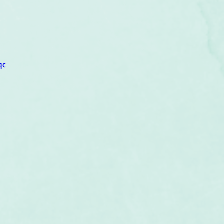
um
Corps humain
Couleurs
Etoiles
Evénements
s
Littérature
Minéraux
Numérologie
qc
Pleines Lunes
Santé
Stages
Tarot