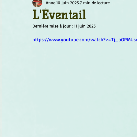
Anne
10 juin 2025
7 min de lecture
Chamanisme
Champignons
Conscience
Continu
L'Éventail
Dernière mise à jour :
11 juin 2025
Fleurs
Fleurs de Bach
Géométrie sacrée
Guide
https://www.youtube.com/watch?v=Tj_bOPMUs
Objets de pouvoir
Ogham
Petit Peuple
Plantes