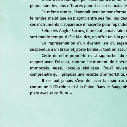
plume sont les plus efficaces pour chasser la maladie
	En même temps, l'éventail peut se transformer en une arme occulte redoutable : les sorciers siamois savent 
le rendre maléfique en plaçant entre ses feuilles des
ces instruments d'apparence innocente pour répandre s
	Selon les Anglo-Saxons, il ne faut jamais faire confiance à une femme qui ne quitte pas cet accessoire et s'en 
sert tout le temps. A l'île Maurice, en offrir un à la 
	La représentation d'un éventail en or, argent, cuivre ou bronze, portée en pendentif autour du cou ou 
suspendue à un bracelet, porte bonheur tout en assura
	Cette dernière propriété est à rapprocher du symbolisme de l'éventail chez les taoïstes où « il semble en 
rapport avec l'oiseau, comme instrument de libér
Immortels. Aussi, lorsque Kiai-tseu T'oueï rev
comprendre qu'il propose une recette d'immortalité, 
	Il ne faut jamais s'éventer avec la main car cela attire maléfices ou mauvais esprits, selon une croyance 
commune à l'Occident et à la Chine. Dans le Baugeois
piste avec sa coiffure ».