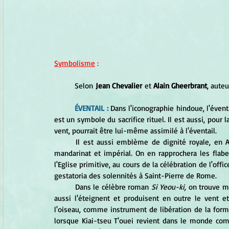
Symbolisme
 :
Selon
 Jean Chevalier
 et 
Alain Gheerbrant
, auteu
ÉVENTAIL : 
Dans l'iconographie hindoue, l'éventail
est un symbole du sacrifice rituel. Il est aussi, pour 
vent, pourrait être lui-même assimilé à l'éventail.
	Il est aussi emblème de dignité royale, en Afrique, en Asie, de même qu'en Extrême-Orient, du pouvoir 
mandarinat et impérial. On en rapprochera les flabel
l'Eglise primitive, au cours de la célébration de l'off
gestatoria des solennités à Saint-Pierre de Rome.
	Dans le célèbre roman 
Si Yeou-ki,
 on trouve m
aussi l'éteignent et produisent en outre le vent et
l'oiseau, comme instrument de libération de la for
lorsque Kiai-tseu T'ouei revient dans le monde co