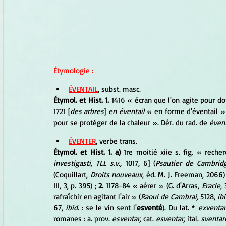
Étymologie
 :
ÉVENTAIL
, subst. masc.
Étymol. et Hist. 1.
 1416 « écran que l'on agite pour don
1721 [
des arbres
] 
en éventail
 « en forme d'éventail »
pour se protéger de la chaleur ». Dér. du rad. de 
éven
ÉVENTER
, verbe trans.
Étymol. et Hist. 1. a)
 1re moitié xiie s. fig. « rech
investigasti, TLL s.v.,
 1017, 6] (
Psautier de Cambrid
(Coquillart, 
Droits nouveaux,
 éd. M. J. Freeman, 2066) 
III, 3, p. 395) ; 
2.
 1178-84 « aérer » (G. d'Arras, 
Eracle,
 
rafraîchir en agitant l'air » (
Raoul de Cambrai,
 5128, 
ibi
67, 
ibid.
 : se le vin sent l'
esventé
). Du lat. * 
exventa
romanes : a. prov. 
esventar,
 cat. 
esventar,
 ital. 
sventar