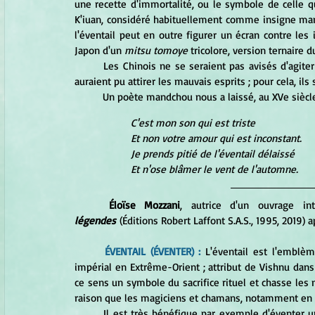
une recette d'immortalité, ou le symbole de celle qu'
K'iuan, considéré habituellement comme insigne mand
l'éventail peut en outre figurer un écran contre les i
Japon d'un 
mitsu tomoye
 tricolore, version ternaire 
	Les Chinois ne se seraient pas avisés d'agiter les mains pour faire de l'air près de leur visage. Ces gestes 
auraient pu attirer les mauvais esprits ; pour cela, ils
	Un poète mandchou nous a laissé, au XVe siècl
C'est mon son qui est triste
Et non votre amour qui est inconstant.
Je prends pitié de l'éventail délaissé
Et n'ose blâmer le vent de l'automne.
Éloïse Mozzani
, autrice d'un ouvrage int
légendes
 (Éditions Robert Laffont S.A.S., 1995, 2019) 
ÉVENTAIL (ÉVENTER) :
 L'éventail est l'emblèm
impérial en Extrême-Orient ; attribut de Vishnu dans l
ce sens un symbole du sacrifice rituel et chasse les 
raison que les magiciens et chamans, notamment en Af
	Il est très bénéfique par exemple d'éventer un malade ; les éventails appartenant à un ancêtre ou ceux en 