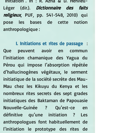
"Initiation". In : R. Azria & D. Hervieu-
Léger (dir.). 
Dictionnaire des faits 
religieux
, PUF, pp. 541-548, 2010) qui 
pose les bases de cette notion 
anthropologique :
I. Initiations et rites de passage 
 : 
Que peuvent avoir en commun 
l’initiation chamanique des Yagua du 
Pérou qui impose l’absorption répétée 
d’hallucinogènes végétaux, le serment 
initiatique de la société secrète des Mau-
Mau chez les Kikuyu du Kenya et les 
nombreux rites secrets des sept grades 
initiatiques des Baktaman de Papouasie 
Nouvelle-Guinée ? Qu’est-ce en 
définitive qu’une initiation ? Les 
anthropologues font habituellement de 
l’initiation le prototype des rites de 