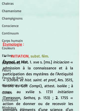
Chakras
Chamanisme
Champignons
Conscience
Continuum
Corps humain
Étymologie
 :
Couleurs
Etoiles
INITIATION
, subst. fém.
Étymol. et Hist.
 1. xve s. [ms.] 
iniciacion 
« 
Evénements
admission à la connaissance et à la 
Fleurs
participation des mystères de l'Antiquité 
Fleurs de Bach
» (
Chron. et hist. saint. et prof., 
Ars. 3515, 
Géométrie sacrée
fo161d ds Gdf. 
Compl.
), attest. isolée ; à 
nouv. au xviiie s. 1731 
initiation 
Guides
(Terrasson, 
Sethos, 
p. 153) ; 
2. 
1755 « 
Littérature
action de donner ou de recevoir les 
Minéraux
premiers éléments d'une science, d'un 