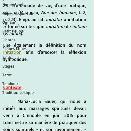
Numérologie
art, d'un mode de vie, d'une pratique, 
etc... » (Mirabeau, 
Ami des hommes, 
t. 2, 
Objets de pouvoir
p. 223). Empr. au lat. 
initiatio 
« initiation 
Ogham
» formé sur le supin 
initiatum 
de 
initiare 
Petit Peuple
(v. 
initier
).
Plantes
Lire également la définition du nom 
Pleines Lunes
initiation
 afin d'amorcer la réflexion 
Santé
symbolique.
Stages
Tarot
Tambour
Contexte
 :
Tradition celtique
	Maria-Lucia Sauer, qui nous a 
initiés aux massages spirituels devait 
venir à Grenoble en juin 2015 pour 
transmettre sa manière de pratiquer des 
soins spirituels - et son rayonnement -  