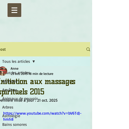
ost
Tous les articles
Anne
Tous les articles
23 oct. 2015
18 min de lecture
Initiation aux massages
Alchimie
spirituels 2015
Ancêtres
Animaux de pouvoir
ernière mise à jour :
21 oct. 2025
Arbres
https://www.youtube.com/watch?v=bV6TdJ-
Astrologie
hmh8
Bains sonores