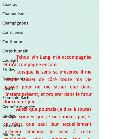
Chakras
Chamanisme
Champignons
Conscience
Continuum
Corps humain
Tchou yin Lang m'a accompagnée 
Couleurs
et m'accompagne encore.
Etoiles
Lorsque je sens sa présence il me 
Evénements
semble laisser de côté toute ma vie 
passée pour ne me situer que dans 
Fleurs
l'instant présent, et projeter dans le futur 
Fleurs de Bach
douceur et joie.
Géométrie sacrée
Aussi que pourrais-je dire à toutes 
Guides
ces personnes que je ne connais pas, si 
ce n'est que seul leur recueillement 
Littérature
intérieur amènera le sens à cette 
Minéraux
expérience, nous sommes tous si 