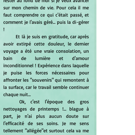
rester au fond de moi si je veux avancer 
sur mon chemin de vie. Pour cela il me 
faut comprendre ce qui c'était passé, et 
comment je l'avais géré... puis la di-gérer 
! 
	Et là je suis en gratitude, car après 
avoir extirpé cette douleur, le dernier 
voyage a été une vraie consolation, un 
bain de lumière et d'amour 
inconditionnel ! Expérience dans laquelle 
je puise les forces nécessaires pour 
affronter les "souvenirs" qui remontent à 
la surface, car le travail semble continuer 
chaque nuit...
	Ok, c'est l'époque des gros 
nettoyages de printemps !... blague à 
part, je n'ai plus aucun doute sur 
l'efficacité de ses soins. Je me sens 
tellement "allégée"et surtout cela va me 