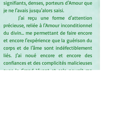
signifiants, denses, porteurs d'Amour que 
je ne l'avais jusqu'alors saisi.
J'ai reçu une forme d'attention 
précieuse, reliée à l'Amour inconditionnel 
du divin... me permettant de faire encore 
et encore l'expérience que la guérison du 
corps et de l'âme sont indéfectiblement 
liés. J'ai noué encore et encore des 
confiances et des complicités malicieuses 
avec le Grand Vivant et cela nourrit ma 
Foi.
Voilà, le cours de la Vie reprend 
avec des épaules plus souples, une 
compréhension plus large de ce qu'elles 
ont à me dire, davantage de 
bienveillance dans mon quotidien et plus 
d'abandon dans mon lien à l'invisible... 
Avec aussi la joie de pouvoir 
désormais entrer dans le mouvement du 