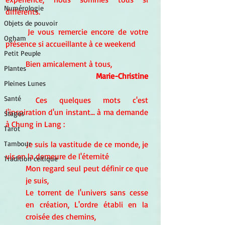
Numérologie
différents.
Objets de pouvoir
Je vous remercie encore de votre 
Ogham
présence si accueillante à ce weekend
Petit Peuple
Bien amicalement à tous,
Plantes
Marie-Christine
Pleines Lunes
Santé
Ces quelques mots c'est 
l'inspiration d'un instant... à ma demande 
Stages
à Chung in Lang :
Tarot
Tambour
Je suis la vastitude de ce monde, je 
vis en la demeure de l'éternité 
Tradition celtique
Mon regard seul peut définir ce que 
je suis, 
Le torrent de l'univers sans cesse 
en création, L'ordre établi en la 
croisée des chemins, 