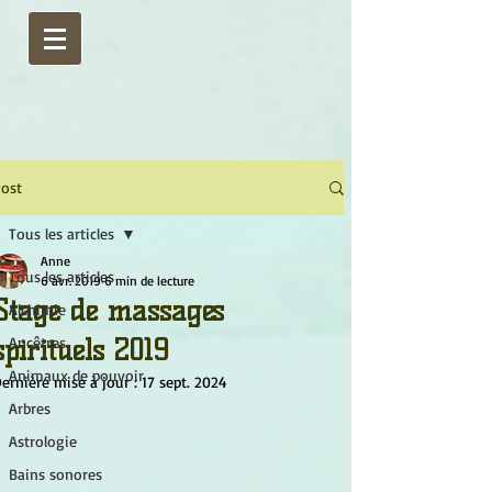
ost
Tous les articles
Anne
Tous les articles
6 avr. 2019
6 min de lecture
Stage de massages
Alchimie
spirituels 2019
Ancêtres
Animaux de pouvoir
ernière mise à jour :
17 sept. 2024
Arbres
Astrologie
Bains sonores