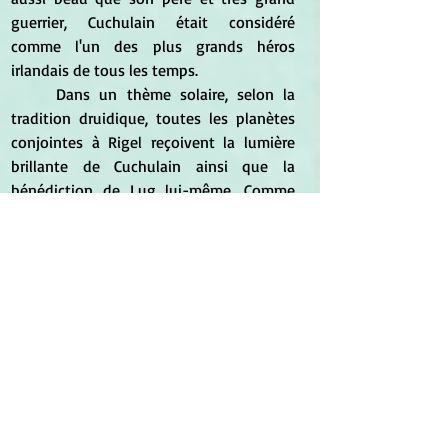
guerrier, Cuchulain était considéré 
comme l'un des plus grands héros 
irlandais de tous les temps.
	Dans un thème solaire, selon la 
tradition druidique, toutes les planètes 
conjointes à Rigel reçoivent la lumière 
brillante de Cuchulain ainsi que la 
bénédiction de Lug lui-même. Comme 
étoile fixe en Gémeaux, Rigel amplifie 
également les aspects positifs de ce 
signe. Rigel est une étoile tout à fait 
bénéfique.
Influence sur l'Âme
 :
 A Tama-Do 
[l'Académie fondée par les auteurs], 
lorsque nous établissons un lien avec 
Rigel, nous sentons sa force, c'est comme 
d'avoir toujours 20 ans. Nous 
commençons et continuons notre vie 