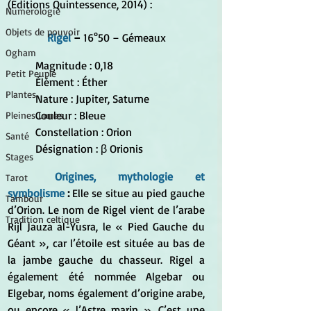
(Éditions Quintessence, 2014) :
Numérologie
Objets de pouvoir
Rigel 
–
 16°50 – Gémeaux
Ogham
Magnitude : 0,18
Petit Peuple
Élément : Éther
Plantes
Nature : Jupiter, Saturne
Couleur : Bleue
Pleines Lunes
Constellation : Orion
Santé
Désignation : β Orionis
Stages
Origines, mythologie et 
Tarot
symbolisme
 :
 Elle se situe au pied gauche 
Tambour
d’Orion. Le nom de Rigel vient de l’arabe 
Tradition celtique
Rijl Jauza al-Yusra, le « Pied Gauche du 
Géant », car l’étoile est située au bas de 
la jambe gauche du chasseur. Rigel a 
également été nommée Algebar ou 
Elgebar, noms également d’origine arabe, 
ou encore « l’Astre marin ». C’est une 