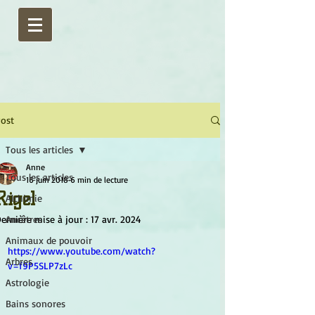
ost
Tous les articles
Anne
Tous les articles
16 juin 2018
6 min de lecture
Rigel
Alchimie
ernière mise à jour :
Ancêtres
17 avr. 2024
Animaux de pouvoir
https://www.youtube.com/watch?
Arbres
v=f9P5SLP7zLc
Astrologie
Bains sonores