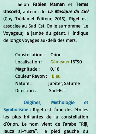
	Selon 
Fabien Maman
 et 
Terres 
Unsoeld
, auteurs de 
La Musique du Ciel 
(Guy Trédaniel Éditeur, 2015), Rigel est 
associée au Sud-Est. On le surnomme "Le 
Voyageur, la jambe du géant. Il indique 
de longs voyages au-delà des mers.
Constellation :     Orion
Localisation :       
Gémeaux
 16°50        
Magnitude :         0, 18        
Couleur Rayon :    
Bleu
Nature :              Jupiter, Saturne     
Direction :           Sud-Est
Origines, Mythologie et 
Symbolisme
 :
 Rigel est l'une des étoiles 
les plus brillantes de la constellation 
d'Orion. Le nom vient de l'arabe "Rijl, 
Jauza al-Yusra", "le pied gauche du 