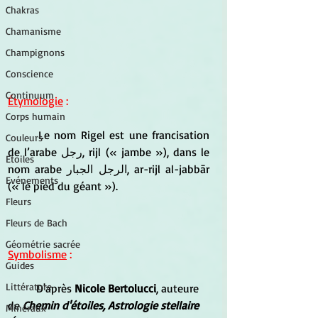
Chakras
Chamanisme
Champignons
Conscience
Continuum
Étymologie
 :
Corps humain
	Le nom Rigel est une francisation 
Couleurs
de l’arabe رجل, rijl (« jambe »), dans le 
Etoiles
nom arabe الرجل الجبار, ar-rijl al-jabbār 
Evénements
(« le pied du géant »).
Fleurs
Fleurs de Bach
Géométrie sacrée
Symbolisme
 :
Guides
Littérature
	D'après 
Nicole Bertolucci
, auteure 
de 
Chemin d'étoiles, Astrologie stellaire
Minéraux