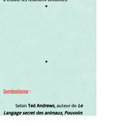
*
*
Symbolisme
 :
	Selon
 Ted Andrews
, auteur de 
Le 
Langage secret des animaux, Pouvoirs 
magiques et spirituels des créatures des 
plus petites aux plus grandes
 (Édition 
originale, 1993 ; traduction française, 