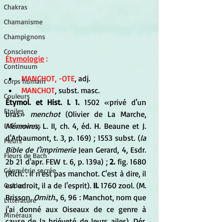
Chakras
Chamanisme
Champignons
Conscience
Étymologie
 :
Continuum
MANCHOT, -OTE
, adj.  
Corps humain
MANCHOT
, subst. masc. 
Couleurs
Étymol. et Hist. I. 1.
 1502 «privé d'un 
Etoiles
bras» 
menchot
 (Olivier de La Marche, 
Mémoires
, L. II, ch. 4, éd. H. Beaune et J. 
Evénements
d'Arbaumont, t. 3, p. 169) ; 1553 subst. (
la 
Fleurs
Bible de l'imprimerie
 Jean Gerard, 4, Esdr. 
Fleurs de Bach
2b 21 d'apr. FEW t. 6, p. 139a) ; 
2.
 fig. 1680 
Géométrie sacrée
(Rich. : Il n'est pas manchot. C'est à dire, il 
est adroit, il a de l'esprit).
 II.
 1760 zool. (M. 
Guides
Brisson,
 Ornith.
, 6, 96 : Manchot, nom que 
Littérature
j'ai donné aux Oiseaux de ce genre à 
Minéraux
cause de la briéveté de leurs ailes). Dér. 