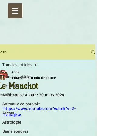
ost
Tous les articles
Anne
Tous les articles
4 mars 2018
11 min de lecture
Le Manchot
Alchimie
ernière mise à jour :
Ancêtres
20 mars 2024
Animaux de pouvoir
https://www.youtube.com/watch?v=2-
Arbres
FxIlNqlcw
Astrologie
Bains sonores