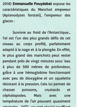
2018) 
Emmanuelle Pouydebat 
expose les 
caractéristiques du Manchot empereur 
(Aptenodytes forsteri), l'empereur des 
glaces :
	Survivre au froid de l'Antarctique... 
Tel est l'un des plus grands défis de cet 
oiseau au corps profilé, parfaitement 
adapté à la nage et à la plongée. En effet, 
le plus grand des manchots peut rester 
pendant près de vingt minutes sous 'eau 
à plus de 500 mètres de profondeur, 
grâce à une hémoglobine fonctionnant 
avec peu de dioxygène et un squelette 
résistant à la pression. Cela lui permet de 
chasser poissons, crustacés et 
céphalopodes. Mais avec une 
température de l'air pouvant quasiment 
atteindre - 50°C, un vent glacial soufflant 