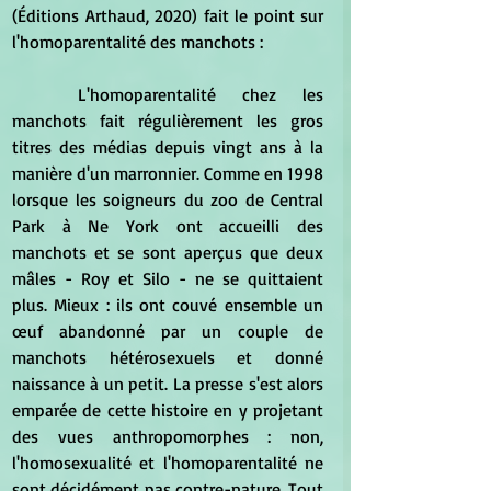
(Éditions Arthaud, 2020) fait le point sur 
l'homoparentalité des manchots :
	L'homoparentalité chez les 
manchots fait régulièrement les gros 
titres des médias depuis vingt ans à la 
manière d'un marronnier. Comme en 1998 
lorsque les soigneurs du zoo de Central 
Park à Ne York ont accueilli des 
manchots et se sont aperçus que deux 
mâles - Roy et Silo - ne se quittaient 
plus. Mieux : ils ont couvé ensemble un 
œuf abandonné par un couple de 
manchots hétérosexuels et donné 
naissance à un petit. La presse s'est alors 
emparée de cette histoire en y projetant 
des vues anthropomorphes : non, 
l'homosexualité et l'homoparentalité ne 
sont décidément pas contre-nature. Tout 