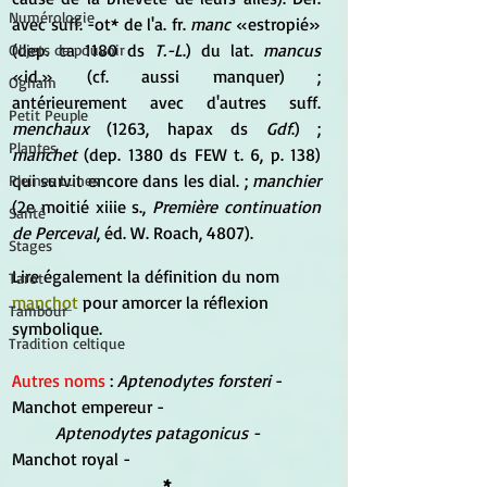
Numérologie
avec suff. -ot* de l'a. fr.
 manc
 «estropié» 
(dep. ca 1180 ds
 T.-L
.) du lat. 
mancus
Objets de pouvoir
«id.» (cf. aussi manquer) ; 
Ogham
antérieurement avec d'autres suff. 
Petit Peuple
menchaux 
(1263, hapax ds 
Gdf
.) ; 
Plantes
manchet
 (dep. 1380 ds FEW t. 6, p. 138) 
qui survit encore dans les dial. ; 
manchier
Pleines Lunes
(2e moitié xiiie s., 
Première continuation 
Santé
de Perceval
, éd. W. Roach, 4807).
Stages
Lire également la définition du nom 
Tarot
mancho
t
 pour amorcer la réflexion 
Tambour
symbolique.
Tradition celtique
Autres noms
 : 
Aptenodytes forsteri 
- 
Manchot empereur - 
Aptenodytes patagonicus - 
Manchot royal -
*