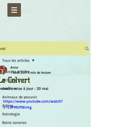
ost
Tous les articles
Anne
Tous les articles
7 août 2017
5 min de lecture
Le Colvert
Alchimie
ernière mise à jour :
Ancêtres
30 mai
Animaux de pouvoir
https://www.youtube.com/watch?
Arbres
v=LVPMUYNin4g
Astrologie
Bains sonores