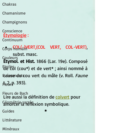
Chakras
Chamanisme
Champignons
Conscience
Étymologie
 :
Continuum
COL(-)VERT,(COL VERT, COL-VERT)
, 
Corps humain
subst. masc. 
Couleurs
Étymol. et Hist. 
1866 (Lar. 19e). Composé 
Etoiles
de col (cou*) et de vert* ; ainsi nommé à 
cause du cou vert du mâle (v. Roll. 
Faune
Evénements
t. 2, p. 393).
Fleurs
Fleurs de Bach
Lire aussi la définition de 
colvert
 pour 
Géométrie sacrée
amorcer la réflexion symbolique.
*
Guides
Littérature
Minéraux