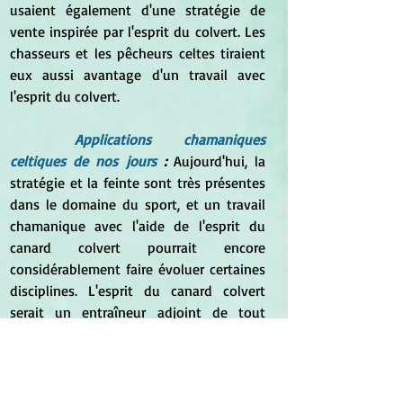
usaient également d'une stratégie de 
vente inspirée par l'esprit du colvert. Les 
chasseurs et les pêcheurs celtes tiraient 
eux aussi avantage d'un travail avec 
l'esprit du colvert.
Applications chamaniques 
celtiques de nos jours
 : 
Aujourd'hui, la 
stratégie et la feinte sont très présentes 
dans le domaine du sport, et un travail 
chamanique avec l'aide de l'esprit du 
canard colvert pourrait encore 
considérablement faire évoluer certaines 
disciplines. L'esprit du canard colvert 
serait un entraîneur adjoint de tout 
premier ordre pour tout coach sportif. 
Dans le noyau familial, les parents 
ouverts au chamanisme celtique peuvent 
interroger l'esprit du colvert pour les 