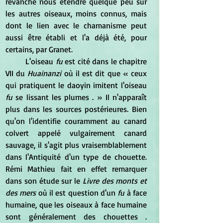
revanche nous étendre quelque peu sur 
les autres oiseaux, moins connus, mais 
dont le lien avec le chamanisme peut 
aussi être établi et l'a déjà été, pour 
certains, par Granet.
	L'oiseau
 fu
 est cité dans le chapitre 
VII du 
Huainanzi
 où il est dit que « ceux 
qui pratiquent le daoyin imitent l'oiseau 
fu
 se lissant les plumes . » Il n'apparaît 
plus dans les sources postérieures. Bien 
qu'on l'identifie couramment au canard 
colvert appelé vulgairement canard 
sauvage, il s'agit plus vraisemblablement 
dans l'Antiquité d'un type de chouette. 
Rémi Mathieu fait en effet remarquer 
dans son étude sur le
 Livre des monts et 
des mers
 où il est question d'un 
fu 
à face 
humaine, que les oiseaux à face humaine 
sont généralement des chouettes . 