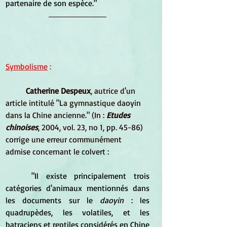
partenaire de son espèce."
Symbolisme
 :
Catherine Despeux
, autrice d'un 
article intitulé "La gymnastique daoyin 
dans la Chine ancienne." (In : 
Etudes 
chinoises
, 2004, vol. 23, no 1, pp. 45-86) 
corrige une erreur communément 
admise concernant le colvert :
	"Il existe principalement trois 
catégories d'animaux mentionnés dans 
les documents sur le 
daoyin 
: les 
quadrupèdes, les volatiles, et les 
batraciens et reptiles considérés en Chine 