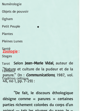
Numérologie
Objets de pouvoir
Ogham
Petit Peuple
*
Plantes
Pleines Lunes
Santé
Zoologie
 :
Stages
	Selon
Jean-Marie Vidal
, auteur de 
Tarot
"Nature et culture de la pudeur et de la 
Tambour
parure." (In : 
Communications
, 1987, vol. 
Tradition celtique
46, no 1, pp. 7-29) :
	"De fait, le discours éthologique 
désigne comme « parures » certaines 
parties richement colorées du corps d'un 
animal — tels les plumes du paon, le « 