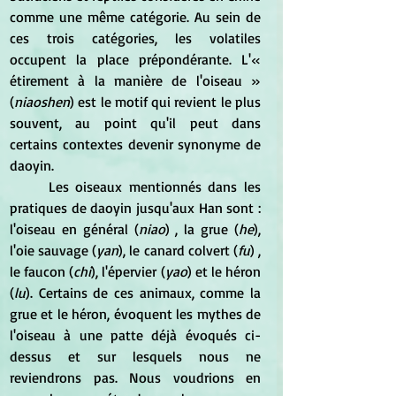
comme une même catégorie. Au sein de 
ces trois catégories, les volatiles 
occupent la place prépondérante. L'« 
étirement à la manière de l'oiseau » 
(
niaoshen
) est le motif qui revient le plus 
souvent, au point qu'il peut dans 
certains contextes devenir synonyme de 
daoyin.
	Les oiseaux mentionnés dans les 
pratiques de daoyin jusqu'aux Han sont : 
l'oiseau en général (
niao
) , la grue (
he
), 
l'oie sauvage (
yan
), le canard colvert (
fu
) , 
le faucon (
chi
), l'épervier (
yao
) et le héron 
(
lu
). Certains de ces animaux, comme la 
grue et le héron, évoquent les mythes de 
l'oiseau à une patte déjà évoqués ci-
dessus et sur lesquels nous ne 
reviendrons pas. Nous voudrions en 