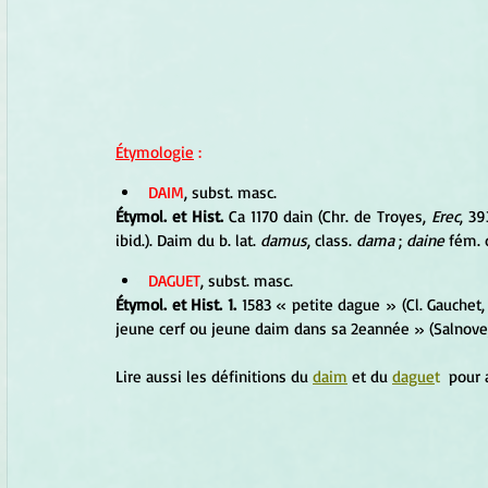
Étymologie
 :
DAIM
, subst. masc. 
Étymol. et Hist.
 Ca 1170 dain (Chr. de Troyes, 
Erec
, 39
ibid.). Daim du b. lat. 
damus
, class. 
dama
 ; 
daine
 fém. 
DAGUET
, subst. masc. 
Étymol. et Hist. 1. 
1583 « petite dague » (Cl. Gauchet,
jeune cerf ou jeune daim dans sa 2eannée » (Salnove
Lire aussi les définitions du 
daim
 et du 
dague
t
 pour 