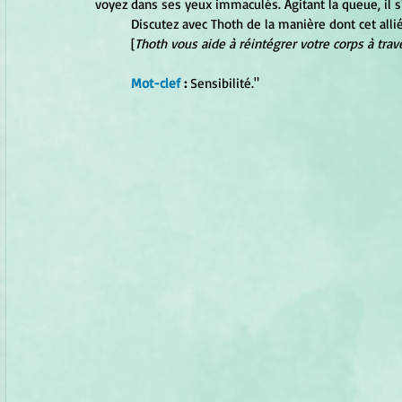
voyez dans ses yeux immaculés. Agitant la queue, il s
	Discutez avec Thoth de la manière dont cet alli
	[
Thoth vous aide à réintégrer votre corps à tra
Mot-clef 
: 
Sensibilité."