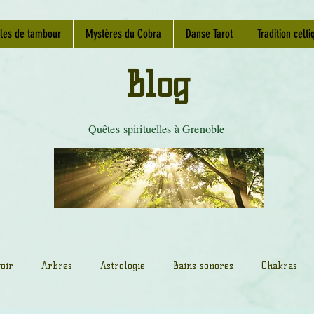
les de tambour
Mystères du Cobra
Danse Tarot
Tradition celti
Blog
Quêtes spirituelles à Grenoble
oir
Arbres
Astrologie
Bains sonores
Chakras