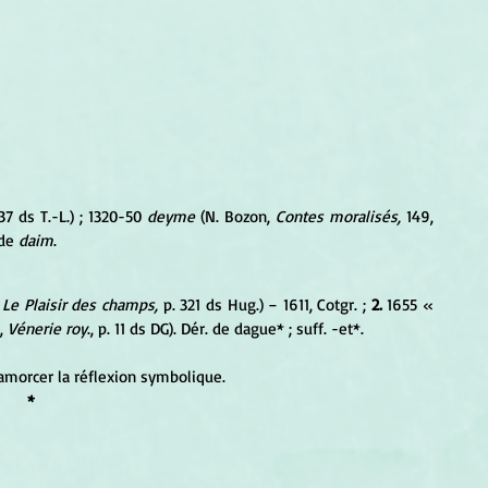
37 ds T.-L.) ; 1320-50 
deyme
 (N. Bozon, 
Contes moralisés,
 149, 
de 
daim
.
 Le Plaisir des champs,
 p. 321 ds Hug.) − 1611, Cotgr. ; 
2.
 1655 « 
,
 Vénerie roy
., p. 11 ds DG). Dér. de dague* ; suff. -et*.
amorcer la réflexion symbolique.
*