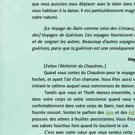
que vous puissiez vous déplacer avec le daim dans
vous habituer à la danse. Il est particulièrement magn
cadre naturel.
[Le Voyage du Daim comme celui des Cristaux, de 
des] Voyages de Guérison. Ces voyages fournissent u
et de soigner les autres. Beaucoup d'autres voyages 
guérison, parce que la guérison est une conséquence 
Voy
	[
Faites l'Alchimie du Chaudron
...]
	Quand vous sortez du Chaudron pour le voyage du Daim. Thoth est là, qui porte une peau d'animal, tenant un 
hochet, et ayant l'air d'un chamane. Vous êtes auss
initiant le rythme auquel vous commencez de danser.
	Tandis que vous et Thoth dansez ensemble, vous vous transformez en Daim. Remarquez les changements 
dans votre corps et votre conscience quand vous 
confortablement dans votre corps de Daim, tout dans 
fourrés ressort. Sentez le parfum des 
pins
 et des 
égl
pousses des arbres à feuilles persistantes. Vous ête
vos sabots fourchus font quand ils touchent le sol.
	C'est avec votre cœur que vous sentez cette expérience. Remarquez la connexion entre votre cœur et vos 