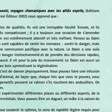
uvoir, voyages chamaniques avec les alliés esprits,
 (éditions 
aniel Éditeur 2002) nous apprend que :
ès compatissant ; il y a toujours une occasion de s'amender 
im est extrêmement attentif et très méfiant. Pensez au Daim 
s sont capables de sentir les menaces - sentir le danger, mais 
une communion pacifique avec la nature. Le Daim a une ouïe 
de bouger instinctivement et de prendre des décisions rapides, 
ssé. Il vit pour la joie du mouvement. Le Daim est aussi un 
es bois symbolisant la régénération.
'animal, de façon que, chaque fois que vous le pouvez, vous 
eractifs peuvent se calmer s'ils touchent des andouillers. On 
im.
immédiats. Vous pouvez être un daguet, un mâle à la saison du 