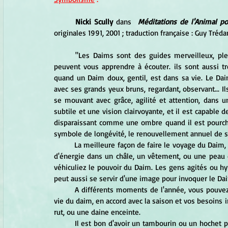
Nicki Scully
 dans 
 Méditations de l'Animal po
originales 1991, 2001 ; traduction française : Guy Tréd
	"Les Daims sont des guides merveilleux, pleins de qualités. Ils ont une incroyable faculté 'écoute, et ils 
peuvent vous apprendre à écouter. ils sont aussi tr
quand un Daim doux, gentil, est dans sa vie. Le Da
avec ses grands yeux bruns, regardant, observant... Il
se mouvant avec grâce, agilité et attention, dans 
subtile et une vision clairvoyante, et il est capable 
disparaissant comme une ombre quand il est pourcha
symbole de longévité, le renouvellement annuel de s
	La meilleure façon de faire le voyage du Daim, c'est de danser physiquement. Vous pouvez faire une infusion 
d'énergie dans un châle, un vêtement, ou une peau d
véhiculiez le pouvoir du Daim. Les gens agités ou hyp
peut aussi se servir d'une image pour invoquer le Da
	A différents moments de l'année, vous pouvez expérimenter différentes places ou différents aspects, de la 
vie du daim, en accord avec la saison et vos besoins 
rut, ou une daine enceinte.
	Il est bon d'avoir un tambourin ou un hochet pour soutenir le rythme, le sens de rapidité légère requis pour 