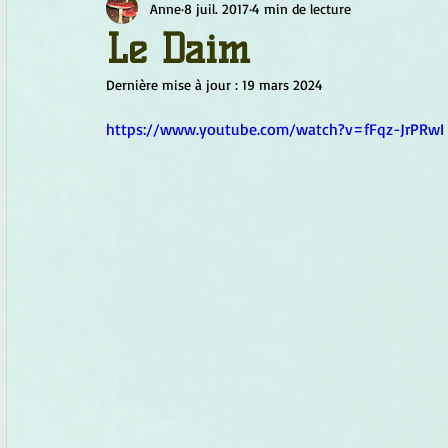
Anne
8 juil. 2017
4 min de lecture
Chamanisme
Champignons
Conscience
Continu
Le Daim
Dernière mise à jour :
19 mars 2024
Fleurs
Fleurs de Bach
Géométrie sacrée
Guide
https://www.youtube.com/watch?v=fFqz-JrPRwI
Objets de pouvoir
Ogham
Petit Peuple
Plantes