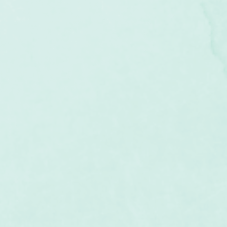
um
Corps humain
Couleurs
Etoiles
Evénements
s
Littérature
Minéraux
Numérologie
Pleines Lunes
Santé
Stages
Tarot