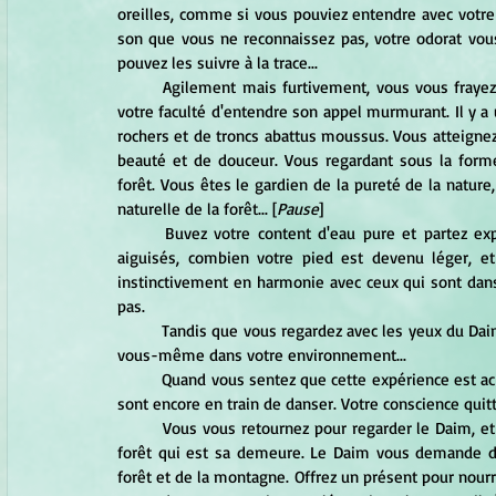
oreilles, comme si vous pouviez entendre avec votre c
son que vous ne reconnaissez pas, votre odorat vous
pouvez les suivre à la trace...
	Agilement mais furtivement, vous vous frayez un chemin jusqu'à un ruisseau, attiré par l'odeur de l'eau et 
votre faculté d'entendre son appel murmurant. Il y a 
rochers et de troncs abattus moussus. Vous atteignez 
beauté et de douceur. Vous regardant sous la forme
forêt. Vous êtes le gardien de la pureté de la nature,
naturelle de la forêt... [
Pause
]
	Buvez votre content d'eau pure et partez explorer votre domaine. Remarquez combien vos sens se sont 
aiguisés, combien votre pied est devenu léger, et
instinctivement en harmonie avec ceux qui sont dans 
pas.
	Tandis que vous regardez avec les yeux du Daim, recevez un autre enseignement au sujet de l'harmonie avec 
vous-même dans votre environnement...
	Quand vous sentez que cette expérience est achevée, revenez à la clairière où Thoth et votre forme physique 
sont encore en train de danser. Votre conscience qui
	Vous vous retournez pour regarder le Daim, et il vous rend votre regard avec la pure innocence de la vierge 
forêt qui est sa demeure. Le Daim vous demande de
forêt et de la montagne. Offrez un présent pour nourr