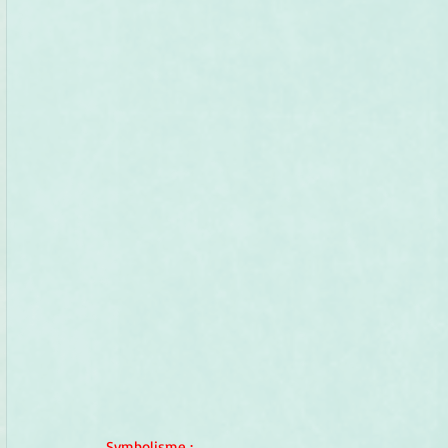
Symbolisme
 :