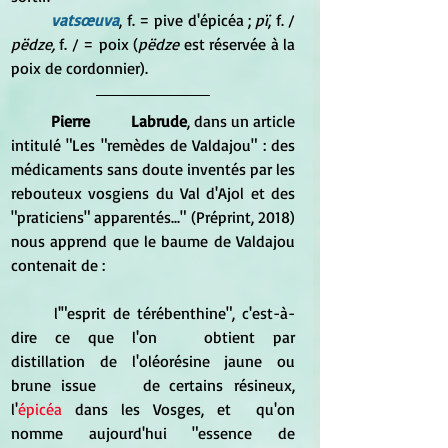
vatsœuva
, f. = pive d'épicéa ; 
pï
, f. / 
pëdze, 
f. / = poix (
pëdze
 est réservée à la 
poix de cordonnier).
Pierre	Labrude
, dans un article 
intitulé "Les "remèdes de Valdajou" : des 
médicaments sans doute inventés par les 
rebouteux vosgiens du Val d'Ajol et des 
"praticiens" apparentés..." (Préprint, 2018) 
nous apprend que le baume de Valdajou 
contenait de :
	l'"esprit de térébenthine", c'est-à-
dire ce que l'on	 obtient par	
distillation de l'oléorésine jaune ou 
brune issue	de certains	résineux, 
l'
épicéa
 dans les Vosges, et	qu'on	
nomme aujourd'hui "essence de 