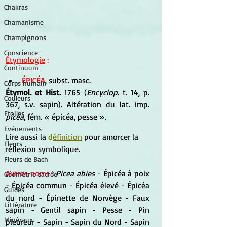
Chakras
Chamanisme
Champignons
Conscience
Étymologie
 :
Continuum
ÉPICÉA
, subst. masc. 
Corps humain
Étymol. et Hist.
 1765 (
Encyclop. 
t. 14, p. 
Couleurs
367, s.v. sapin). Altération du lat. imp. 
Etoiles
picea
, fém. « épicéa, pesse ».
Evénements
Lire aussi la 
d
éfiniti
on
 pour amorcer la 
Fleurs
réflexion symbolique.
Fleurs de Bach
Autres noms
 : 
Picea abies
 - Épicéa à poix 
Géométrie sacrée
- Épicéa commun - Épicéa élevé - Épicéa 
Guides
du nord - Épinette de Norvège - Faux 
Littérature
sapin - Gentil sapin - Pesse - Pin 
Minéraux
pleureur - Sapin - Sapin du Nord - Sapin 