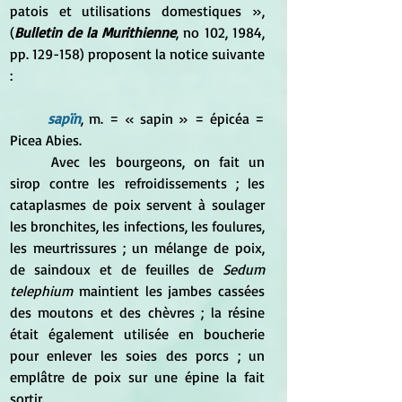
patois et utilisations domestiques », 
(
Bulletin de la Murithienne
, no 102,‎ 1984, 
pp. 129-158) proposent la notice suivante 
:
sapïn
, m. = « sapin » = épicéa = 
Picea Abies. 
	Avec les bourgeons, on fait un 
sirop contre les refroidissements ; les 
cataplasmes de poix servent à soulager 
les bronchites, les infections, les foulures, 
les meurtrissures ; un mélange de poix, 
de saindoux et de feuilles de 
Sedum 
telephium
 maintient les jambes cassées 
des moutons et des chèvres ; la résine 
était également utilisée en boucherie 
pour enlever les soies des porcs ; un 
emplâtre de poix sur une épine la fait 
sortir. 