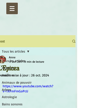
ost
Tous les articles
Anne
Tous les articles
17 avr. 2017
19 min de lecture
L’Épicéa
Alchimie
ernière mise à jour :
Ancêtres
26 oct. 2024
Animaux de pouvoir
https://www.youtube.com/watch?
Arbres
v=fXFmFmGoPcU
Astrologie
Bains sonores