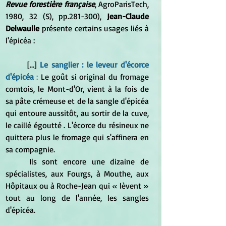
Revue forestière française
, AgroParisTech, 
1980, 32 (S), pp.281-300),
 Jean-Claude 
Delwaulle
 présente certains usages liés à 
l'épicéa :
	[...] 
Le sanglier : le leveur d'écorce 
d'épicéa 
:
 Le goût si original du fromage 
comtois, le Mont-d'Or, vient à la fois de 
sa pâte crémeuse et de la sangle d'épicéa 
qui entoure aussitôt, au sortir de la cuve, 
le caillé égoutté . L'écorce du résineux ne 
quittera plus le fromage qui s'affinera en 
sa compagnie.
	Ils sont encore une dizaine de 
spécialistes, aux Fourgs, à Mouthe, aux 
Hôpitaux ou à Roche-Jean qui « lèvent » 
tout au long de l'année, les sangles 
d'épicéa. 