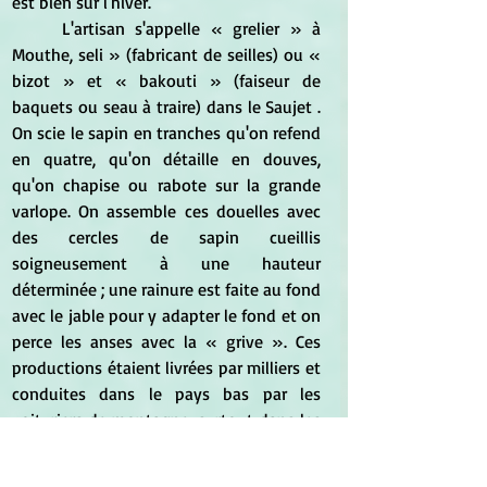
est bien sûr l'hiver. 
	L'artisan s'appelle « grelier » à 
Mouthe, seli » (fabricant de seilles) ou « 
bizot » et « bakouti » (faiseur de 
baquets ou seau à traire) dans le Saujet . 
On scie le sapin en tranches qu'on refend 
en quatre, qu'on détaille en douves, 
qu'on chapise ou rabote sur la grande 
varlope. On assemble ces douelles avec 
des cercles de sapin cueillis 
soigneusement à une hauteur 
déterminée ; une rainure est faite au fond 
avec le jable pour y adapter le fond et on 
perce les anses avec la « grive ». Ces 
productions étaient livrées par milliers et 
conduites dans le pays bas par les 
voituriers de montagne, surtout dans les 
régions vinicoles et pour les besoins des 
fruitières.