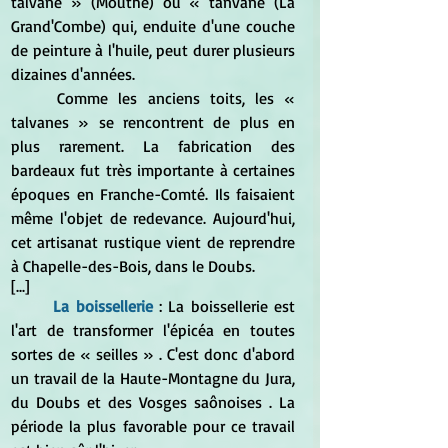
talvane » (Mouthe) ou « tanvane (La 
Grand'Combe) qui, enduite d'une couche 
de peinture à l'huile, peut durer plusieurs 
dizaines d'années. 
	Comme les anciens toits, les « 
talvanes » se rencontrent de plus en 
plus rarement. La fabrication des 
bardeaux fut très importante à certaines 
époques en Franche-Comté. Ils faisaient 
même l'objet de redevance. Aujourd'hui, 
cet artisanat rustique vient de reprendre 
à Chapelle-des-Bois, dans le Doubs.
[...]
La boissellerie
 : La boissellerie est 
l'art de transformer l'épicéa en toutes 
sortes de « seilles » . C'est donc d'abord 
un travail de la Haute-Montagne du Jura, 
du Doubs et des Vosges saônoises . La 
période la plus favorable pour ce travail 