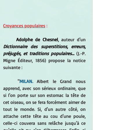
Croyances populaires
 :
Adolphe de Chesnel
, auteur d'un 
Dictionnaire des superstitions, erreurs, 
préjugés, et traditions populaires... 
(J.-P. 
Migne Éditeur, 1856) propose la notice 
suivante :
	"
MILAN.
 Albert le Grand nous 
apprend, avec son sérieux ordinaire, que 
si l'on porte sur son estomac la tête de 
cet oiseau, on se fera forcément aimer de 
tout le monde. Si, d'un autre côté, on 
attache cette tête au cou d'une poule, 
celle-ci couvera sans relâche jusqu'à ce 
qu'elle ait pu s'en débarrasser. Enfin, si 