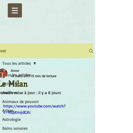
ost
Tous les articles
Anne
Tous les articles
10 mars 2017
15 min de lecture
Le Milan
Alchimie
ernière mise à jour :
Ancêtres
il y a 6 jours
Animaux de pouvoir
https://www.youtube.com/watch?
Arbres
v=REpXnsjdGXc
Astrologie
Bains sonores