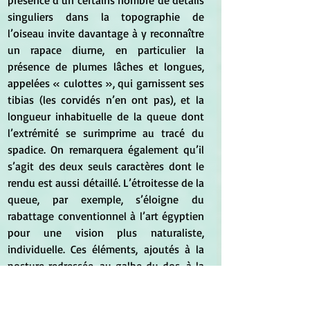
présence d’un certains nombre de détails 
singuliers dans la topographie de 
l’oiseau invite davantage à y reconnaître 
un rapace diurne, en particulier la 
présence de plumes lâches et longues, 
appelées « culottes », qui garnissent ses 
tibias (les corvidés n’en ont pas), et la 
longueur inhabituelle de la queue dont 
l’extrémité se surimprime au tracé du 
spadice. On remarquera également qu’il 
s’agit des deux seuls caractères dont le 
rendu est aussi détaillé. L’étroitesse de la 
queue, par exemple, s’éloigne du 
rabattage conventionnel à l’art égyptien 
pour une vision plus naturaliste, 
individuelle. Ces éléments, ajoutés à la 
posture redressée, au galbe du dos, à la 
forme allongée du bec et du cou, 
suggèrent fortement de le rapprocher 