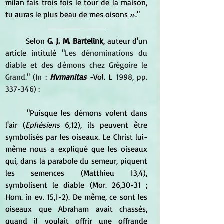
milan fais trois fois le tour de la maison, 
tu auras le plus beau de mes oisons »."
	Selon
 G. J. M. Bartelink
, auteur d'un 
article intitulé
 "Les dénominations du 
diable et des démons chez Grégoire le 
Grand." (In :
Hvmanitas
 -Vol. L 
1998, pp. 
337-346) :
	"Puisque les démons volent dans 
l'air (
Ephésiens
 6,12), ils peuvent être 
symbolisés par les oiseaux. Le Christ lui-
même nous a expliqué que les oiseaux 
qui, dans la parabole du semeur, piquent 
les semences (Matthieu 13,4), 
symbolisent le diable (Mor. 26,30-31 ; 
Hom. in ev. 15,1-2). De même, ce sont les 
oiseaux que Abraham avait chassés, 
quand il voulait offrir une offrande 