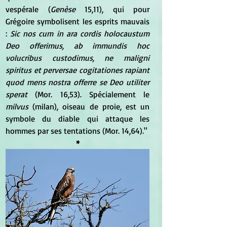
vespérale (
Genèse
 15,11), qui pour 
Grégoire symbolisent les esprits mauvais 
:
 Sic nos cum in ara cordis holocaustum 
Deo offerimus, ab immundis hoc 
volucribus custodimus, ne maligni 
spiritus et perversae cogitationes rapiant 
quod mens nostra offerre se Deo utiliter 
sperat
 (Mor. 16,53). Spécialement le 
milvus 
(milan), oiseau de proie, est un 
symbole du diable qui attaque les 
hommes par ses tentations (Mor. 14,64)."
*