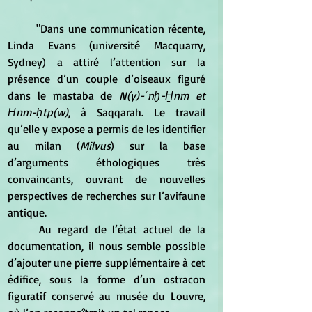
	"Dans une communication récente, 
Linda Evans (université Macquarry, 
Sydney) a attiré l’attention sur la 
présence d’un couple d’oiseaux figuré 
dans le mastaba de
 N(y)-ʿnḫ-H̱nm et 
H̱nm-ḥtp(w)
, à Saqqarah. Le travail 
qu’elle y expose a permis de les identifier 
au milan (
Milvus
) sur la base 
d’arguments éthologiques très 
convaincants, ouvrant de nouvelles 
perspectives de recherches sur l’avifaune 
antique. 
	Au regard de l’état actuel de la 
documentation, il nous semble possible 
d’ajouter une pierre supplémentaire à cet 
édifice, sous la forme d’un ostracon 
figuratif conservé au musée du Louvre, 