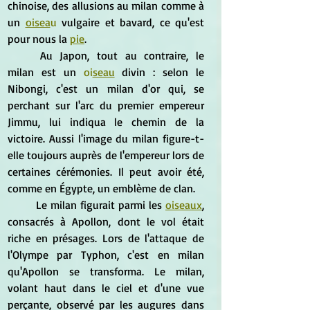
chinoise, des allusions au milan comme à 
un 
oisea
u
 vulgaire et bavard, ce qu'est 
pour nous la 
pie
.
	Au Japon, tout au contraire, le 
milan est un 
oi
seau
 divin : selon le 
Nibongi, c'est un milan d'or qui, se 
perchant sur l'arc du premier empereur 
Jimmu, lui indiqua le chemin de la 
victoire. Aussi l'image du milan figure-t-
elle toujours auprès de l'empereur lors de 
certaines cérémonies. Il peut avoir été, 
comme en Égypte, un emblème de clan.
	Le milan figurait parmi les 
oiseaux
, 
consacrés à Apollon, dont le vol était 
riche en présages. Lors de l'attaque de 
l'Olympe par Typhon, c'est en milan 
qu'Apollon se transforma. Le milan, 
volant haut dans le ciel et d'une vue 
perçante, observé par les augures dans 