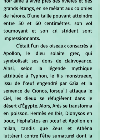
noir aime à vivre près des rivières et des 
grands étangs, en se mêlant aux colonies 
de hérons. D'une taille pouvant atteindre 
entre 50 et 60 centimètres, son vol 
tournoyant et son cri strident sont 
impressionnants.
	C'était l'un des oiseaux consacrés à 
Apollon, le dieu solaire grec, qui 
symbolisait ses dons de clairvoyance. 
Ainsi, selon la légende mythique 
attribuée à Typhon, le fils monstrueux, 
issu de l’œuf engendré par Gaïa et la 
semence de Cronos, lorsqu'il attaqua le 
Ciel, les dieux se réfugièrent dans le 
désert d’Égypte. Alors, Arès se transforma 
en poisson. Hermès en Ibis, Dionysos en 
bouc, Héphaïstos en bœuf et Apollon en 
milan, tandis que Zeus et Athéna 
luttèrent contre l'être surnaturel dont la 