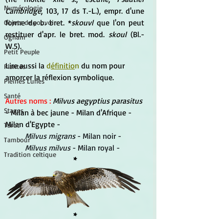
Numérologie
Cambridge
, 103, 17 ds T.-L.), empr. d'une 
forme de b. bret. *
skouvl
 que l'on peut 
Objets de pouvoir
restituer d'apr. le bret. mod. 
skoul
 (Bl.-
Ogham
W.5).
Petit Peuple
Lire aussi la 
d
éfinitio
n
 du nom pour 
Plantes
amorcer la réflexion symbolique.
Pleines Lunes
Santé
Autres noms : 
Milvus aegyptius parasitus 
Stages
- Milan à bec jaune - Milan d'Afrique - 
Milan d'Egypte -
Tarot
Milvus migrans 
- Milan noir - 
Tambour
Milvus milvus
 - Milan royal - 
Tradition celtique
*
*