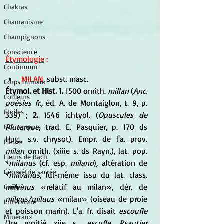
Chakras
Chamanisme
Champignons
Conscience
Étymologie
 :
Continuum
MILAN
, subst. masc. 
Corps humain
Étymol. et Hist. 1. 
1500 ornith.
 millan
 (
Anc. 
Couleurs
poésies fr.
, éd. A. de Montaiglon, t. 9, p. 
Etoiles
339) ; 
2.
 1546 ichtyol. (
Opuscules de 
Plutarque
, trad. E. Pasquier, p. 170 ds 
Evénements
Hug., s.v. chrysot). Empr. de l'a. prov. 
Fleurs
milan
 ornith. (xiiie s. ds Rayn.), lat. pop. 
Fleurs de Bach
*
milanus
 (cf. esp. 
milano
), altération de 
Géométrie sacrée
*
milvanus
, lui-même issu du lat. class. 
milvinus
 «relatif au milan», dér. de 
Guides
milvus/miluus
 «milan» (oiseau de proie 
Littérature
et poisson marin). L'a. fr. disait 
escoufle
Minéraux
(1re moitié xiie s., 
escufle
, 
Psautier 