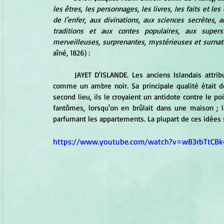
les êtres, les personnages, les livres, les faits et l
de l'enfer, aux divinations, aux sciences secrètes, 
traditions et aux contes populaires, aux supers
merveilleuses, surprenantes, mystérieuses et surnat
aîné, 1826) :
	JAYET D'ISLANDE. Les anciens Islandais attribuaient des vertus surnaturelles à ce jayet, qu'ils regardaient 
comme un ambre noir. Sa principale qualité était de 
second lieu, ils le croyaient un antidote contre le po
fantômes, lorsqu'on en brûlait dans une maison ; 
parfumant les appartements. La plupart de ces idées 
https://www.youtube.com/watch?v=wB3rbTtCBk