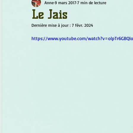
Anne
9 mars 2017
7 min de lecture
Chamanisme
Champignons
Conscience
Continu
Le Jais
Dernière mise à jour :
7 févr. 2024
Fleurs
Fleurs de Bach
Géométrie sacrée
Guide
https://www.youtube.com/watch?v=olpTr6GBQl
Objets de pouvoir
Ogham
Petit Peuple
Plantes