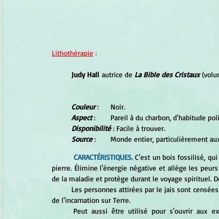
Lithothérapie
 :
Judy Hall
 autrice de 
La Bible des Cristaux 
(volu
Couleur
 :	Noir. 
Aspect
 :	Pareil à du charbon, d'habitude poli
Disponibilité
 : Facile à trouver. 
Source
 :	Monde entier, particulièrement au
 CARACTÉRISTIQUES.
 C'est un bois fossilisé, qu
pierre. Élimine l'énergie négative et allège les peurs
de la maladie et protège durant le voyage spirituel. D
	Les personnes attirées par le jais sont censées être des "âmes anciennes", possédant une longue expérience 
de l'incarnation sur Terre. 
	Peut aussi être utilisé pour s'ouvrir aux expériences psychiques et faciliter la quête de l'illumination 