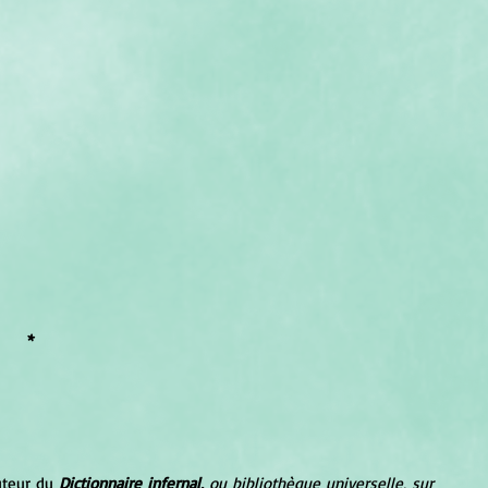
*
uteur du 
Dictionnaire infernal, 
ou bibliothèque universelle, sur 