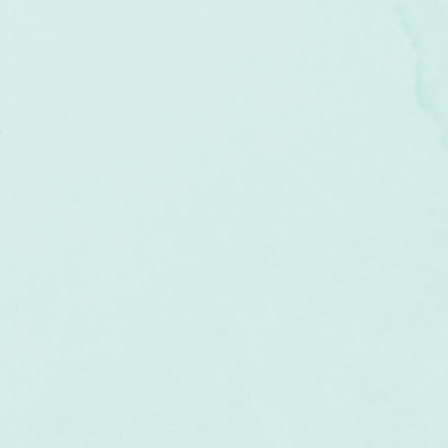
um
Corps humain
Couleurs
Etoiles
Evénements
s
Littérature
Minéraux
Numérologie
o
Pleines Lunes
Santé
Stages
Tarot