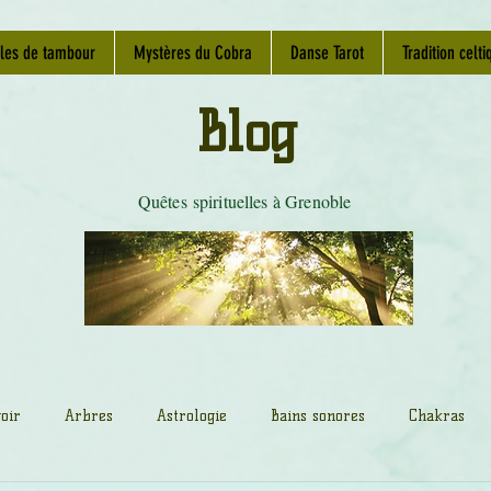
les de tambour
Mystères du Cobra
Danse Tarot
Tradition celti
Blog
Quêtes spirituelles à Grenoble
oir
Arbres
Astrologie
Bains sonores
Chakras