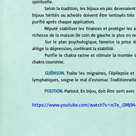
spirituelle. 
	Selon la tradition, les bijoux en jais devenaient une partie du corps de celui qui les portait. Autrement dit, ces 
bijoux hérités ou achetés doivent être nettoyés très 
purifié après chaque application. 
	Réputé stabiliser les finances et protéger les affaires. On peut placer le jais dans la caisse ou dans le coin de 
richesse de la maison (le coin de gauche le plus en re
	Sur le plan psychologique, favorise la prise de contrôle de sa vie. Équilibre les changements d'humeur et 
allège la dépression, conférant la stabilité. 
	Purifie le chakra racine et stimule la montée de la kundalini. Placé sur la poitrine, dirige la kundalini vers le 
chakra couronne. 
GUÉRISON.
 Traite les migraines, l'épilepsie e
lymphatiques, soigne le mal d'estomac. Traditionnelle
POSITION.
 Partout. En bijou, doit être serti avec 
https://www.youtube.com/watch?v=rc7e_OMj94