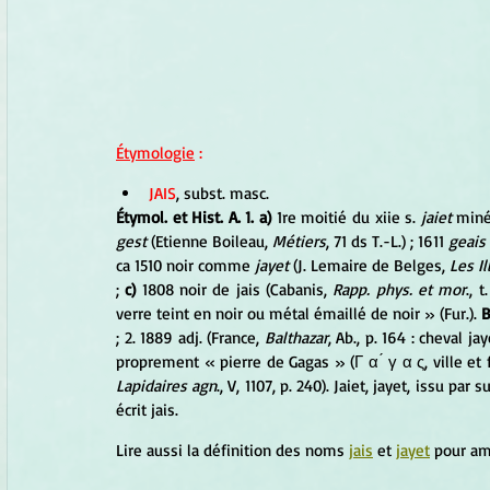
Étymologie
 :
JAIS
, subst. masc. 
Étymol. et Hist. A. 1. a) 
1re moitié du xiie s. 
jaiet 
miné
gest
 (Etienne Boileau, 
Métiers
, 71 ds T.-L.) ; 1611 
geais
ca 1510 noir comme 
jayet
 (J. Lemaire de Belges, 
Les I
; 
c)
 1808 noir de jais (Cabanis, 
Rapp. phys. et mor
., t
verre teint en noir ou métal émaillé de noir » (Fur.). 
B
; 2. 1889 adj. (France, 
Balthazar
, Ab., p. 164 : cheval jay
proprement « pierre de Gagas » (Γ α ́ γ α ς, ville et fle
Lapidaires agn
., V, 1107, p. 240). Jaiet, jayet, issu par
écrit jais.
Lire aussi la définition des noms 
jais
 et 
jayet
 pour am