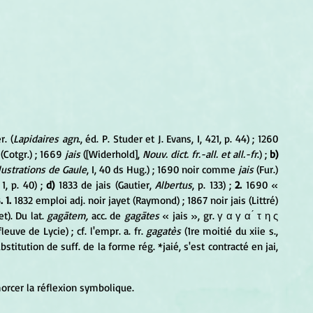
r. (
Lapidaires agn
., éd. P. Studer et J. Evans, I, 421, p. 44) ; 1260 
 (Cotgr.) ; 1669
 jais
 ([Widerhold], 
Nouv. dict. fr.-all. et all.-fr
.) ; 
b)
llustrations de Gaule
, I, 40 ds Hug.) ; 1690 noir comme 
jais
 (Fur.) 
. 1, p. 40) ; 
d)
 1833 de jais (Gautier, 
Albertus
, p. 133) ; 
2.
 1690 « 
. 1. 
1832 emploi adj. noir jayet (Raymond) ; 1867 noir jais (Littré) 
et). Du lat. 
gagātem,
 acc. de 
gagātes
 « jais », gr. γ α γ α ́ τ η ς 
uve de Lycie) ; cf. l'empr. a. fr. 
gagatès 
(1re moitié du xiie s., 
 substitution de suff. de la forme rég. *jaié, s'est contracté en jai, 
orcer la réflexion symbolique.