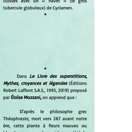
cuisses avec un « navet » (le gros 
tubercule globuleux) de Cyclamen.
*
*
Dans 
Le Livre des superstitions, 
Mythes, croyances et légendes
 (Éditions 
Robert Laffont S.A.S., 1995, 2019) proposé 
par 
Éloïse Mozzani,
 on apprend que :
D'après le philosophe grec 
Théophraste, mort vers 287 avant notre 
ère, cette plante à fleurs mauves ou 