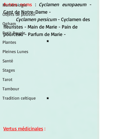
Autres noms
 : 
Cyclamen europaeum 
- 
Numérologie
Gant de Notre-Dame -
Objets de pouvoir
Cyclamen persicum
 - Cyclamen des 
Ogham
fleuristes - Main de Marie - Pain de 
Petit Peuple
pourceau - Parfum de Marie -
*
Plantes
Pleines Lunes
Santé
Stages
Tarot
Tambour
Tradition celtique
*
Vertus médicinales
 :