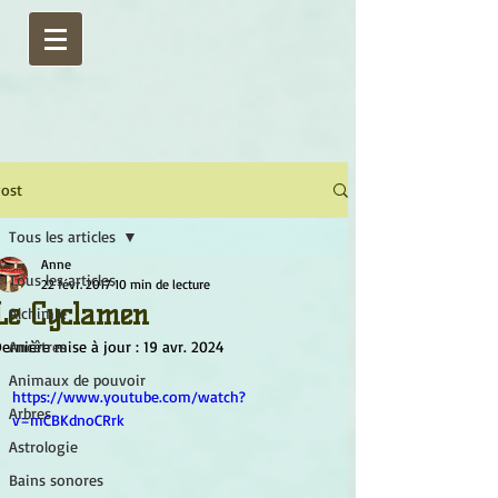
ost
Tous les articles
Anne
Tous les articles
22 févr. 2017
10 min de lecture
Le Cyclamen
Alchimie
ernière mise à jour :
Ancêtres
19 avr. 2024
Animaux de pouvoir
https://www.youtube.com/watch?
Arbres
v=mCBKdnoCRrk
Astrologie
Bains sonores