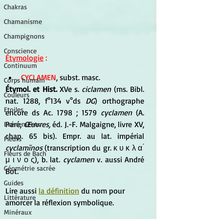
Chakras
Chamanisme
Champignons
Conscience
Étymologie
 :
Continuum
CYCLAMEN
, subst. masc. 
Corps humain
Étymol. et Hist.
 XVe s. 
ciclamen
 (ms. Bibl. 
Couleurs
nat. 1288, f°134 v°ds 
DG
) orthographe 
Etoiles
encore ds Ac. 1798 ; 1579 
cyclamen
 (A. 
Paré, 
Œuvres,
 éd. J.-F. Malgaigne, livre XV, 
Evénements
chap. 65 bis). Empr. au lat. impérial 
Fleurs
cyclamīnos
 (transcription du gr. κ υ κ λ α ́ 
Fleurs de Bach
μ ι ν ο ς), b. lat.
 cyclamen
 v. aussi André 
Géométrie sacrée
Bot.
Guides
Lire aussi 
la définition
 du nom pour 
Littérature
amorcer la réflexion symbolique.
Minéraux