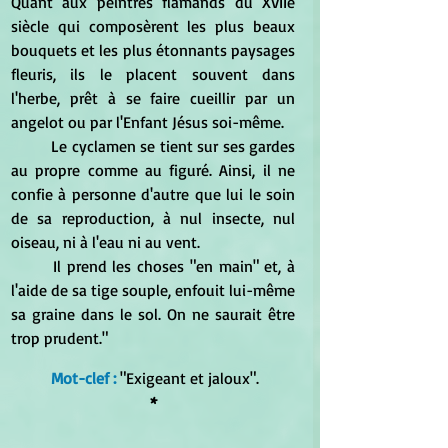
Quant aux peintres flamands du XVIIe 
siècle qui composèrent les plus beaux 
bouquets et les plus étonnants paysages 
fleuris, ils le placent souvent dans 
l'herbe, prêt à se faire cueillir par un 
angelot ou par l'Enfant Jésus soi-même.
	Le cyclamen se tient sur ses gardes 
au propre comme au figuré. Ainsi, il ne 
confie à personne d'autre que lui le soin 
de sa reproduction, à nul insecte, nul 
oiseau, ni à l'eau ni au vent.
	Il prend les choses "en main" et, à 
l'aide de sa tige souple, enfouit lui-même 
sa graine dans le sol. On ne saurait être 
trop prudent."
Mot-clef :
"Exigeant et jaloux".
*