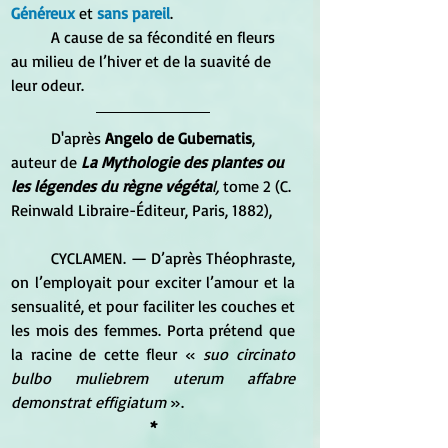
Généreux 
et 
sans pareil
. 
	A cause de sa fécondité en fleurs 
au milieu de l’hiver et de la suavité de 
leur odeur. 
	D'après 
Angelo de Gubernatis
, 
auteur de 
La Mythologie des plantes ou 
les légendes du règne végéta
l, 
tome 2 (C. 
Reinwald Libraire-Éditeur, Paris, 1882),
	CYCLAMEN. — D’après Théophraste, 
on l’employait pour exciter l’amour et la 
sensualité, et pour faciliter les couches et 
les mois des femmes. Porta prétend que 
la racine de cette fleur « 
suo circinato 
bulbo muliebrem uterum affabre 
demonstrat effigiatum 
».
*