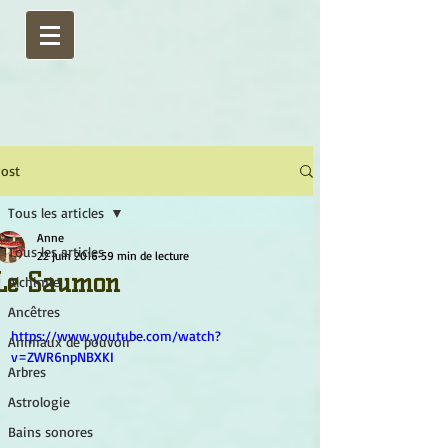
ost
Tous les articles
Anne
Tous les articles
22 juin 2016
59 min de lecture
Le Saumon
Alchimie
Ancêtres
https://www.youtube.com/watch?
Animaux de pouvoir
v=ZWR6npNBXKI
Arbres
Astrologie
Bains sonores