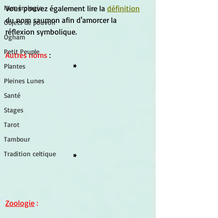
Vous pouvez également lire la 
définition
Numérologie
du nom saumon afin d'amorcer la 
Objets de pouvoir
réflexion symbolique.
Ogham
Petit Peuple
Autres noms
 : 
*
Plantes
Pleines Lunes
Santé
Stages
Tarot
Tambour
Tradition celtique
*
Zoologie
 :