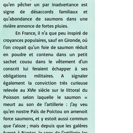
qu'en pêcher un par inadvertance est 
signe de désaccords familiaux et 
qu'abondance de saumons dans une 
rivière annonce de fortes pluies.
	En France, il n'a que peu inspiré de 
croyances populaires, sauf en Gironde, où 
l'on croyait qu'un foie de saumon réduit 
en poudre et contenu dans un petit 
sachet cousu dans le vêtement d'un 
conscrit lui feraient échapper à ses 
obligations militaires. A signaler 
également la conviction très curieuse 
relevée au XVIe siècle sur le littoral du 
Poisson selon laquelle le saumon « 
meurt au son de l'artillerie : J'ay veu 
qu'en nostre Païs de Poictou on amenoit 
force saumons, et y estoit aussi commun 
que l'aloze ; mais depuis que les galères 
furent à Nantes, le sons de l'artillerie les 