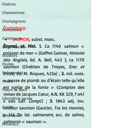
Chakras
Chamanisme
Champignons
Étymologie
 :
Conscience
Continuum
SAUMON
, subst. masc. 
Étymol. et Hist. 1.
 Ca 1140 
salmun
 « 
Corps humain
poisson de mer » (Geffrei Gaimar, 
Histoire 
Couleurs
des Anglais
, éd. A. Bell, 443 ); ca 1170
Etoiles
saumon
 (Chrétien de Troyes, 
Erec et 
Evénements
Enide
, éd. M. Roques, 423a) ; 
2. 
mil. xves. 
« masse de plomb ou d'étain telle qu'elle 
Fleurs
est sortie de la fonte » (
Comptes des 
Fleurs de Bach
mines
 de Jacques Cœur, A.N. KK 329, f o41 
Géométrie sacrée
v ods Gdf. 
Compl
.) ; 
3
. 1843 adj. inv. 
Guides
couleur saumon (Gautier, 
Tra los montes
, 
p. 14). Du lat.
 salmonem
, acc. de 
salmo, 
Littérature
salmonis
 « saumon ».
Minéraux