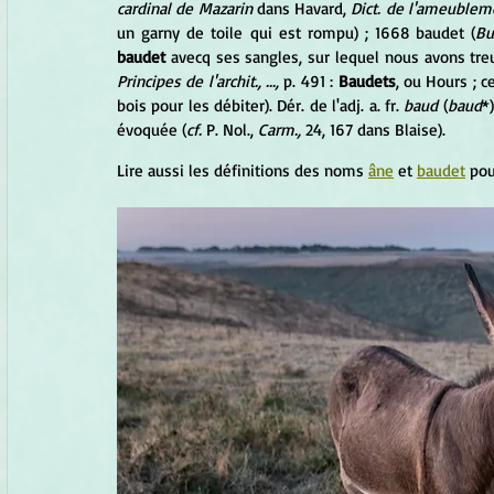
cardinal de Mazarin
 dans Havard, 
Dict. de l'ameublem
un garny de toile qui est rompu) ; 1668 baudet (
Bu
baudet
 avecq ses sangles, sur lequel nous avons treu
Principes de l'archit., ..., 
p. 491 : 
Baudets
, ou Hours ; c
bois pour les débiter). Dér. de l'adj. a. fr. 
baud
 (
baud
*
évoquée (
cf.
 P. Nol., 
Carm.,
 24, 167 dans Blaise).
Lire aussi les définitions des noms 
âne
 et 
baudet
 pou