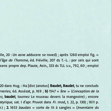
alle, 20 : Un asne adducere se roved) ; après 1260 emploi fig. « 
l'âge de l'homme
, éd. Fréville, 207 ds T.-L. : por cels qui sont 
 sens propre dep. Plaute, Asin., 333 ds TLL s.v., 792, 60 ; emploi 
20 dans Hug. : Ha [dist Janotus] 
Baudet, Baudet
, tu ne concluds 
rneries,
 éd. Assézat, p. 169 ; 
b)
 1547 « âne » (
Conception de la 
z, 
baudet
, tournez Le museau devers la mangeoire) ; encore 
atyrique,
 sat. I d'apr. Pruvot dans 
Fr. mod.,
 t. 22, p. 130) ; 1611 p. 
) ; 
2.
 1653 
baudais
 « sorte de lit à sangles » (
Inventaire du 