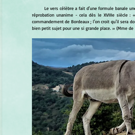
	Le vers célèbre a fait d'une formule banale une sentence allusive pour harceler quelqu'un, attirer sur lui une 
réprobation unanime - cela dès le XVIIIe siècle 
commandement de Bordeaux ; l'on croit qu'il sera don
bien petit sujet pour une si grande place. » (Mme de Sa