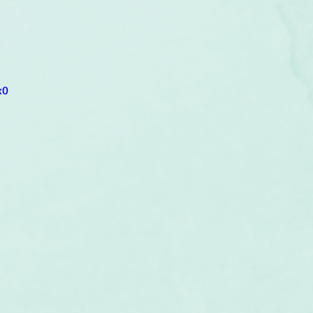
um
Corps humain
Couleurs
Etoiles
Evénements
s
Littérature
Minéraux
Numérologie
x0
Pleines Lunes
Santé
Stages
Tarot