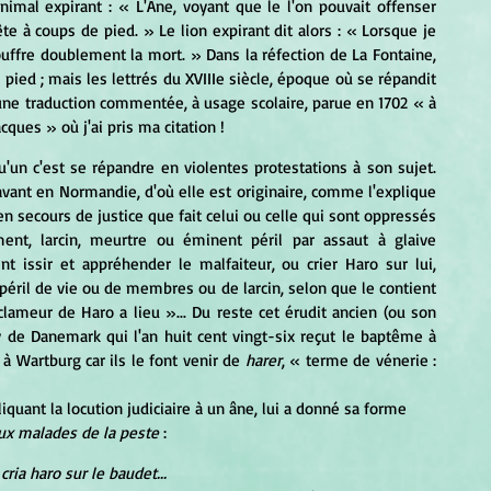
nimal expirant :
 « L'Âne, voyant que le l'on pouvait offenser 
 à coups de pied. » Le lion expirant dit alors : « Lorsque je 
suis obligé de souffrir de toi, il me semble que je souffre doublement la mort. » Dans la réfection de La Fontaine, 
pied ; mais les lettrés du XVIIIe siècle, époque où se répandit 
une traduction commentée, à usage scolaire, parue en 1702 « à 
cques » où j'ai pris ma citation !
u'un c'est se répandre en violentes protestations à son sujet. 
avant en Normandie, d'où elle est originaire, comme l'explique 
en secours de justice que fait celui ou celle qui sont oppressés 
t, larcin, meurtre ou éminent péril par assaut à glaive 
t issir et appréhender le malfaiteur, ou crier Haro sur lui, 
péril de vie ou de membres ou de larcin, selon que le contient 
ameur de Haro a lieu »... Du reste cet érudit ancien (ou son 
oy de Danemark qui l'an huit cent vingt-six reçut le baptême à 
 Wartburg car ils le font venir de 
harer
, « terme de vénerie : 
ux malades de la peste
 :
cria haro sur le baudet...