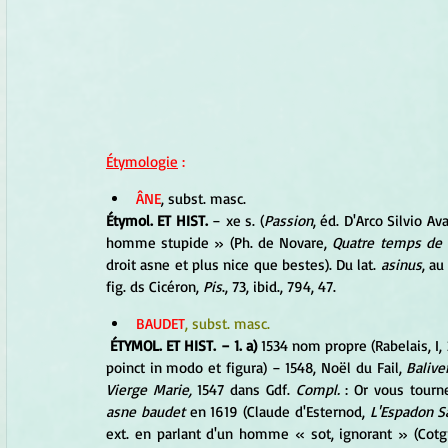
Étymologie
 :
ÂNE
, subst. masc. 
Étymol. ET HIST. 
− xe s. (
Passion
, éd. D'Arco Silvio Av
homme stupide » (Ph. de Novare, 
Quatre temps de 
droit asne et plus nice que bestes). Du lat. 
asinus
, au
fig. ds Cicéron, 
Pis
., 73, ibid., 794, 47.
BAUDET
, subst. masc.
ÉTYMOL. ET HIST. − 1. a)
 1534 nom propre (Rabelais, I, 
poinct in modo et figura) − 1548, Noël du Fail, 
Balive
Vierge Marie,
 1547 dans Gdf. 
Compl.
 : Or vous tourne
asne baudet 
en 1619 (Claude d'Esternod, 
L'Espadon S
ext. en parlant d'un homme « sot, ignorant » (Cotgr.