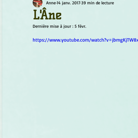
Anne
14 janv. 2017
39 min de lecture
Chamanisme
Champignons
Conscience
Continu
L'Âne
Dernière mise à jour :
5 févr.
Fleurs
Fleurs de Bach
Géométrie sacrée
Guide
https://www.youtube.com/watch?v=jbmgKjTW8
Objets de pouvoir
Ogham
Petit Peuple
Plantes