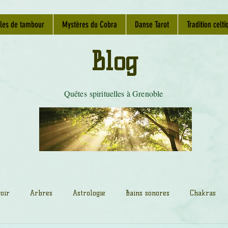
les de tambour
Mystères du Cobra
Danse Tarot
Tradition celti
Blog
Quêtes spirituelles à Grenoble
oir
Arbres
Astrologie
Bains sonores
Chakras