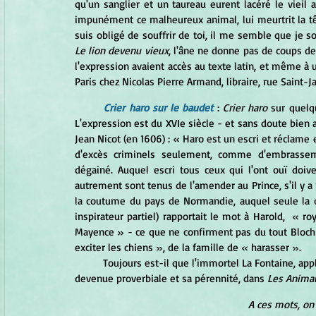
qu'un sanglier et un taureau eurent lacéré le vieil a
impunément ce malheureux animal, lui meurtrit la tête
Le lion devenu vieux
, l'âne ne donne pas de coups de 
l'expression avaient accès au texte latin, et même à 
Paris chez Nicolas Pierre Armand, libraire, rue Saint-Ja
Crier haro sur le baudet
:
 Crier haro
 sur quelq
L'expression est du XVIe siècle - et sans doute bien 
Jean Nicot (en 1606) : « Haro est un escri et réclame 
d'excès criminels seulement, comme d'embrassemen
dégainé. Auquel escri tous ceux qui l'ont ouï doiven
autrement sont tenus de l'amender au Prince, s'il y a 
la coutume du pays de Normandie, auquel seule la cl
inspirateur partiel) rapportait le mot à Harold,  « r
Mayence » - ce que ne confirment pas du tout Bloch à
exciter les chiens », de la famille de « harasser ».
	Toujours est-il que l'immortel La Fontaine, appliquant la locution judiciaire à un âne, lui a donné sa forme 
devenue proverbiale et sa pérennité, dans 
Les Anima
A ces mots, on 