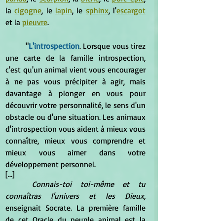
la 
cigogne
, le 
lapin
, le 
sphinx
, l'
escargot
et la 
pieuvre
.
	"
L'introspection
. Lorsque vous tirez 
une carte de la famille introspection, 
c'est qu'un animal vient vous encourager 
à ne pas vous précipiter à agir, mais 
davantage à plonger en vous pour 
découvrir votre personnalité, le sens d'un 
obstacle ou d'une situation. Les animaux 
d'introspection vous aident à mieux vous 
connaître, mieux vous comprendre et 
mieux vous aimer dans votre 
développement personnel.
[...]
Connais-toi toi-même et tu 
connaîtras l'univers et les Dieux,
enseignait Socrate. La première famille 
de cet Oracle du peuple animal est la 