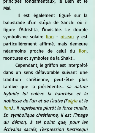
principes fondamentaux, le Bien et le 
Mal.
	Il est également figuré sur la 
balustrade d'un stûpa de Sanchi où il 
figure l'Adrishta, l'invisible. Le double 
symbolisme solaire 
lion
 - 
oiseau
 y est 
particulièrement affirmé, mais demeure 
néanmoins proche de celui du 
lion
, 
montures et symboles de la Shakti.
	Cependant, le griffon est interprété 
dans un sens défavorable suivant une 
tradition chrétienne, peut-être plus 
tardive que la précédente... 
sa nature 
hybride lui enlève la franchise et la 
noblesse de l'un et de l'autre (l'
aigle 
et le 
lion
)... Il représente plutôt la force cruelle. 
En symbolique chrétienne, il est l'image 
du démon, à tel point que, pour les 
écrivains sacrés, l'expression hestisequi 