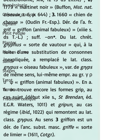
Numérologie
1779 « martinet noir » (Buffon, 
Hist. nat. 
oiseaux
, t. 6, p. 644) ; 
3.
 1660 « chien de 
Objets de pouvoir
chasse » (Oudin Fr.-Esp.). Dér. de l'a. fr. 
Ogham
grif « griffon (animal fabuleux) » (xiiie s. 
Petit Peuple
ds T.-L.) ; suff. −on*. Du lat. chrét. 
Plantes
gryphus
 « sorte de vautour » qui, à la 
suite d'une substitution de consonnes 
Pleines Lunes
inexpliquée, a remplacé le lat. class. 
Santé
grypus
 « oiseau fabuleux », var. de 
gryps
Stages
de même sens, lui-même empr. au gr. γ ρ 
Tarot
υ ́ ψ « griffon (animal fabuleux) ». En a. 
fr. on trouve encore les formes grip, au 
Tambour
cas sujet (début xiie s., 
St Brendan
, éd. 
Tradition celtique
E.G.R. Waters, 1011) et 
gripun
, au cas 
régime (
ibid
., 1022) qui remontent au lat. 
class. 
grypus
. Au sens 
3
 griffon est un 
dér. de l'anc. subst. masc. 
griffe
 « sorte 
de limier » (1611, 
Cotgr.
).