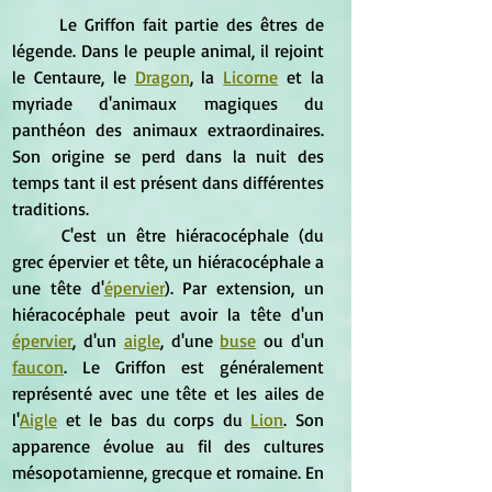
	Le Griffon fait partie des êtres de 
légende. Dans le peuple animal, il rejoint 
le Centaure, le 
Dragon
, la 
Licorne
 et la 
myriade d'animaux magiques du 
panthéon des animaux extraordinaires. 
Son origine se perd dans la nuit des 
temps tant il est présent dans différentes 
traditions.
	C'est un être hiéracocéphale (du 
grec épervier et tête, un hiéracocéphale a 
une tête d'
épervier
). Par extension, un 
hiéracocéphale peut avoir la tête d'un 
épervier
, d'un 
aigle
, d'une 
buse
 ou d'un 
faucon
. Le Griffon est généralement 
représenté avec une tête et les ailes de 
l'
Aigle
 et le bas du corps du 
Lion
. Son 
apparence évolue au fil des cultures 
mésopotamienne, grecque et romaine. En 