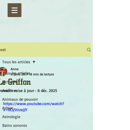
ost
Tous les articles
Anne
Tous les articles
6 janv. 2017
18 min de lecture
Le Griffon
Alchimie
ernière mise à jour :
Ancêtres
6 déc. 2025
Animaux de pouvoir
https://www.youtube.com/watch?
Arbres
v=0Cy5trzejJY
Astrologie
Bains sonores