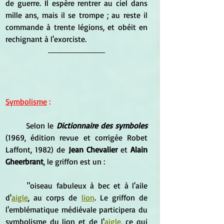
de guerre. Il espère rentrer au ciel dans 
mille ans, mais il se trompe ; au reste il 
commande à trente légions, et obéit en 
rechignant à l'exorciste.
Symbolisme
 :
	Selon le 
Dictionnaire des symboles
(1969, édition revue et corrigée Robet 
Laffont, 1982) de 
Jean Chevalier
 et 
Alain 
Gheerbrant
, le griffon est un :
	"oiseau fabuleux à bec et à l'aile 
d'
aigle
, au corps de 
lion
. Le griffon de 
l'emblématique médiévale participera du 
symbolisme du lion et de l'
aigle
, ce qui 