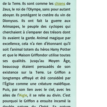
de la Terre. Ils sont comme les 
chiens
 de 
Zeus, le roi de l'Olympe, sans pour autant 
aboyer. Ils protègent le cratère du vin de 
Dionysos. Ils ont fait la guerre aux 
Arimaspes, le peuple des cyclopes qui 
cherchaient à s'emparer des trésors dont 
ils avaient la garde. Animal magique par 
excellence, cela n'a rien d'étonnant qu'il 
soit l'animal totem du héros Harry Potter 
et que le Maison Griffondor utilise toutes 
ses qualités. Jusqu'au Moyen Âge, 
beaucoup étaient persuadés de son 
existence sur la Terre. Le Griffon a 
longtemps effrayé et été considéré par 
l’Église comme une créature maléfique. 
Puis, par son lien avec le ciel, avec les 
ailes de l'
Aigle
, il se relie au divin. C'est 
pourquoi le Griffon a ensuite incarné la 
double nature du Christ. Sa nature 