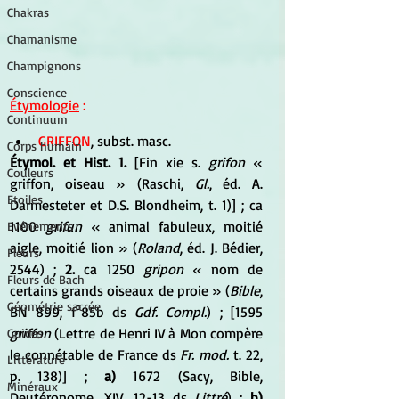
Chakras
Chamanisme
Champignons
Conscience
Étymologie
 :
Continuum
GRIFFON
, subst. masc. 
Corps humain
Étymol. et Hist. 1.
 [Fin xie s. 
grifon
 « 
Couleurs
griffon, oiseau » (Raschi, 
Gl.
, éd. A. 
Etoiles
Darmesteter et D.S. Blondheim, t. 1)] ; ca 
1100 
grifun
 « animal fabuleux, moitié 
Evénements
aigle, moitié lion » (
Roland
, éd. J. Bédier, 
Fleurs
2544) ; 
2.
 ca 1250 
gripon
 « nom de 
Fleurs de Bach
certains grands oiseaux de proie » (
Bible
, 
Géométrie sacrée
BN 899, f°85b ds 
Gdf. Compl.
) ; [1595 
griffon
 (Lettre de Henri IV à Mon compère 
Guides
le connétable de France ds 
Fr. mod.
 t. 22, 
Littérature
p. 138)] ;
 a)
 1672 (Sacy, Bible, 
Minéraux
Deutéronome, XIV, 12-13 ds 
Littré
) ; 
b)