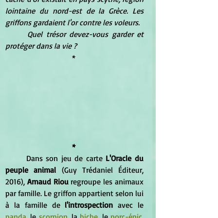
lointaine du nord-est de la Grèce. Les 
griffons gardaient l'or contre les voleurs. 
      Quel trésor devez-vous garder et 
protéger dans la vie ?
* 
* 
	Dans son jeu de carte 
L'Oracle du 
peuple animal 
(Guy Trédaniel Éditeur, 
2016), 
Arnaud Riou
 regroupe les animaux 
par famille. Le griffon appartient selon lui 
à la famille de 
l'introspection 
avec le 
panda
, le 
scorpion
, la 
biche
, le 
porc-épic
, 