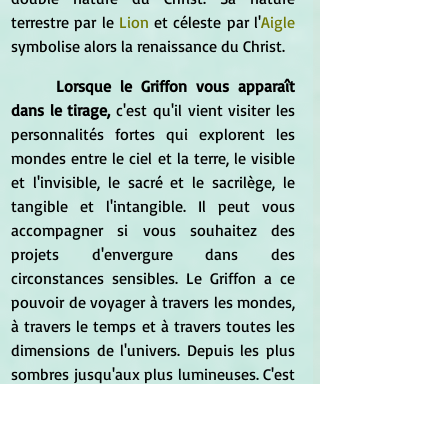
terrestre par le 
Lion
 et céleste par l'
Aigle
symbolise alors la renaissance du Christ.
Lorsque le Griffon vous apparaît 
dans le tirage,
 c'est qu'il vient visiter les 
personnalités fortes qui explorent les 
mondes entre le ciel et la terre, le visible 
et l'invisible, le sacré et le sacrilège, le 
tangible et l'intangible. Il peut vous 
accompagner si vous souhaitez des 
projets d'envergure dans des 
circonstances sensibles. Le Griffon a ce 
pouvoir de voyager à travers les mondes, 
à travers le temps et à travers toutes les 
dimensions de l'univers. Depuis les plus 
sombres jusqu'aux plus lumineuses. C'est 
un totem très fort. Il vient à bout des 
forces de la nuit. Lorsque le Griffon 
apparaît, c'est pour vous inviter à 