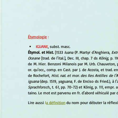
Étymologie
 : 
IGUANE
, subst. masc. 
Étymol. et Hist.
 [1533 
Iuana
 (P. Martyr d'Anghiera, 
Ext
Oceane
 [trad. de l'ital.], Dec. III, chap. 7 ds 
König
, p. 11
de M. Hier. Benzoni Milanois par M. Urb. Chauveton, p.
or. qu'occ., comp. en Cast. par J. de Acosta, et trad. en
de Rochefort, 
Hist. nat. et mor. des Iles Antilles de l
iguana
 (dep. 1519, 
yaguana
, F. de Enciso ds Fried.), à
Sprachforsch
., t. 61, pp. 70-72) et König, p. 111, empr. a
taino. Le mot est parvenu en fr. d'abord véhiculé par de
Lire aussi 
l
a définition
 du nom pour débuter la réflex