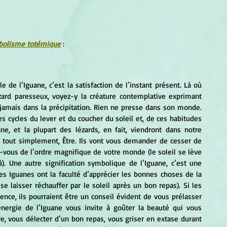
mbolisme totémique
 :
ézard paresseux, voyez-y la créature contemplative exprimant 
 jamais dans la précipitation. Rien ne presse dans son monde. 
s cycles du lever et du coucher du soleil et, de ces habitudes 
ne, et la plupart des lézards, en fait, viendront dans notre 
 tout simplement, Être. Ils vont vous demander de cesser de 
-vous de l’ordre magnifique de votre monde (le soleil se lève 
à). Une autre signification symbolique de l’Iguane, c’est une 
les Iguanes ont la faculté d’apprécier les bonnes choses de la 
 laisser réchauffer par le soleil après un bon repas). Si les 
nce, ils pourraient être un conseil évident de vous prélasser 
’énergie de l’Iguane vous invite à goûter la beauté qui vous 
re, vous délecter d’un bon repas, vous griser en extase durant 