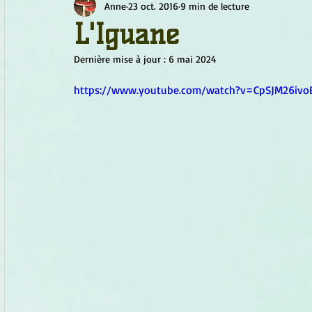
Anne
23 oct. 2016
9 min de lecture
Chamanisme
Champignons
Conscience
Continu
L'Iguane
Dernière mise à jour :
6 mai 2024
Fleurs
Fleurs de Bach
Géométrie sacrée
Guide
https://www.youtube.com/watch?v=CpSJM26ivo
Objets de pouvoir
Ogham
Petit Peuple
Plantes