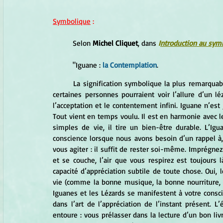
Symbolique
 :
	Selon 
Michel Cliquet
, dans 
I
ntroduction au sy
	"Iguane :
 la Contemplation
. 
	La signification symbolique la plus remarquable de l’Iguane, c’est la satisfaction de l’instant présent. Là où 
certaines personnes pourraient voir l’allure d’un l
l’acceptation et le contentement infini. Iguane n’est
Tout vient en temps voulu. Il est en harmonie avec le
simples de vie, il tire un bien-être durable. L’Igua
conscience lorsque nous avons besoin d’un rappel à,
vous agiter : il suffit de rester soi-même. Imprégnez
et se couche, l’air que vous respirez est toujours l
capacité d’appréciation subtile de toute chose. Oui, 
vie (comme la bonne musique, la bonne nourriture, se
Iguanes et les Lézards se manifestent à votre conscie
dans l’art de l’appréciation de l’instant présent. L
entoure : vous prélasser dans la lecture d’un bon liv