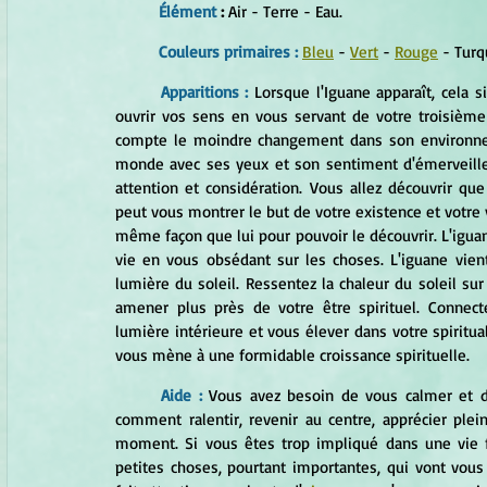
Élément 
:
 Air - Terre - Eau.
Couleurs primaires :
Bleu
 - 
Vert
 - 
Rouge
 - Turq
Apparitions :
Lorsque l'Iguane apparaît, cela 
ouvrir vos sens en vous servant de votre troisième
compte le moindre changement dans son environneme
monde avec ses yeux et son sentiment d'émerveille
attention et considération. Vous allez découvrir que
peut vous montrer le but de votre existence et votre 
même façon que lui pour pouvoir le découvrir. L'iguan
vie en vous obsédant sur les choses. L'iguane vient
lumière du soleil. Ressentez la chaleur du soleil sur
amener plus près de votre être spirituel. Connect
lumière intérieure et vous élever dans votre spiritu
vous mène à une formidable croissance spirituelle.
Aide :
Vous avez besoin de vous calmer et de
comment ralentir, revenir au centre, apprécier plei
moment. Si vous êtes trop impliqué dans une vie fr
petites choses, pourtant importantes, qui vont vous 