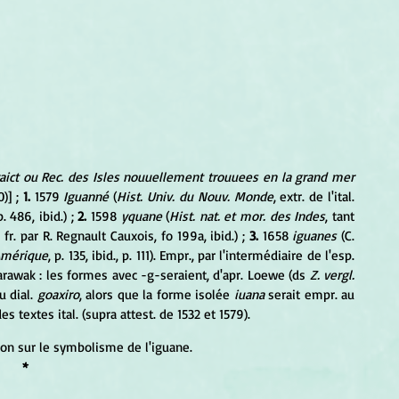
raict ou Rec. des Isles nouuellement trouuees en la grand mer 
0)] ; 
1. 
1579 
Iguanné
 (
Hist. Univ. du Nouv. Monde
, extr. de l'ital. 
 486, ibid.) ; 
2.
 1598 
yquane
 (
Hist. nat. et mor. des Indes
, tant 
 fr. par R. Regnault Cauxois, fo 199a, ibid.) ; 
3.
 1658
 iguanes
 (C. 
'Amérique
, p. 135, ibid., p. 111). Empr., par l'intermédiaire de l'esp. 
 l'arawak : les formes avec -g-seraient, d'apr. Loewe (ds 
Z. vergl. 
u dial. 
goaxiro
, alors que la forme isolée 
iuana
 serait empr. au 
s textes ital. (supra attest. de 1532 et 1579).
ion sur le symbolisme de l'iguane.
*