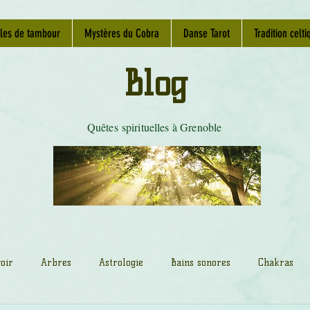
les de tambour
Mystères du Cobra
Danse Tarot
Tradition celti
Blog
Quêtes spirituelles à Grenoble
oir
Arbres
Astrologie
Bains sonores
Chakras