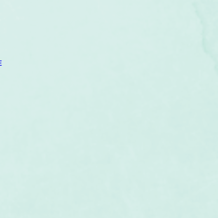
um
Corps humain
Couleurs
Etoiles
Evénements
s
Littérature
Minéraux
Numérologie
E
Pleines Lunes
Santé
Stages
Tarot