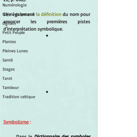
Numérologie
Lire également 
la définition
 du nom pour 
Objets de pouvoir
amorcer les premières pistes 
Ogham
d'interprétation symbolique.
Petit Peuple
*
Plantes
Pleines Lunes
Santé
Stages
Tarot
Tambour
*
Tradition celtique
Symbolisme
 :
	Dans le 
Dictionnaire des symboles