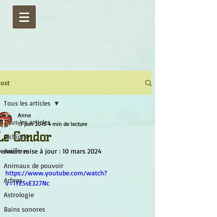
ost
Tous les articles
Anne
Tous les articles
17 juin 2016
4 min de lecture
Le Condor
Alchimie
ernière mise à jour :
Ancêtres
10 mars 2024
Animaux de pouvoir
https://www.youtube.com/watch?
Arbres
v=1YE5sE327Nc
Astrologie
Bains sonores