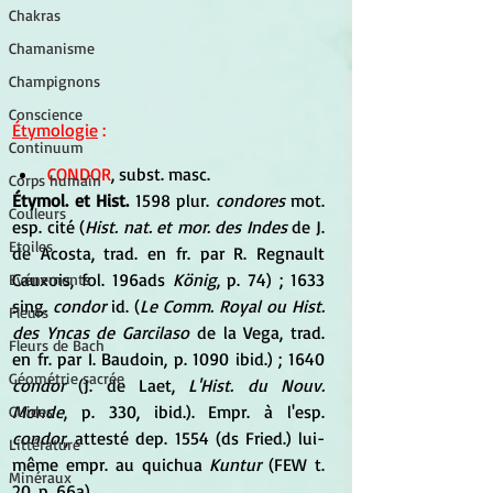
Chakras
Chamanisme
Champignons
Conscience
Étymologie
 :
Continuum
CONDOR
, subst. masc. 
Corps humain
Étymol. et Hist. 
1598 plur. 
condores
 mot. 
Couleurs
esp. cité (
Hist. nat. et mor. des Indes
 de J. 
Etoiles
de Acosta, trad. en fr. par R. Regnault 
Cauxois, fol. 196ads 
König
, p. 74) ; 1633 
Evénements
sing.
 condor
 id. (
Le Comm. Royal ou Hist. 
Fleurs
des Yncas de Garcilaso 
de la Vega, trad. 
Fleurs de Bach
en fr. par I. Baudoin, p. 1090 ibid.) ; 1640 
Géométrie sacrée
condor
 (J. de Laet, 
L'Hist. du Nouv. 
Monde
, p. 330, ibid.). Empr. à l'esp. 
Guides
condor
, attesté dep. 1554 (ds Fried.) lui-
Littérature
même empr. au quichua 
Kuntur
 (FEW t. 
Minéraux
20, p. 66a).