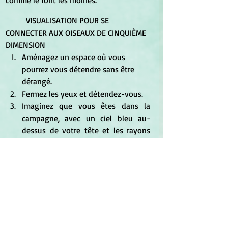
	VISUALISATION POUR SE 
CONNECTER AUX OISEAUX DE CINQUIÈME 
DIMENSION
Aménagez un espace où vous 
pourrez vous détendre sans être 
dérangé.  	
Fermez les yeux et détendez-vous.
Imaginez que vous êtes dans la 
campagne, avec un ciel bleu au-
dessus de votre tête et les rayons 
doux et chauds du soleil qui vous 
caressent.
Un 
oiseau
 apparaît et vous 
remarquez qu'il porte quelque chose 
pour vous dans son bec.
Tendez votre main gauche et il y 
dépose ce cadeau. C'est quelque 
chose d'important pour vous.