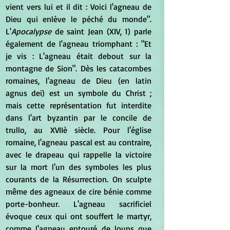
vient vers lui et il dit : Voici l'agneau de 
Dieu qui enlève le péché du monde". 
L'
Apocalypse
 de saint Jean (XIV, 1) parle 
également de l'agneau triomphant : "Et 
je vis : L'agneau était debout sur la 
montagne de Sion". Dès les catacombes 
romaines, l'agneau de Dieu (en latin 
agnus dei) est un symbole du Christ ; 
mais cette représentation fut interdite 
dans l'art byzantin par le concile de 
trullo, au XVIIè siècle. Pour l'église 
romaine, l'agneau pascal est au contraire, 
avec le drapeau qui rappelle la victoire 
sur la mort l'un des symboles les plus 
courants de la Résurrection. On sculpte 
même des agneaux de cire bénie comme 
porte-bonheur. L'agneau sacrificiel 
évoque ceux qui ont souffert le martyr, 
comme l'agneau entouré de loups que 