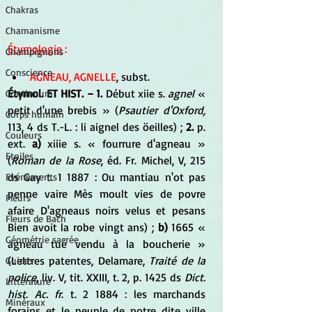
Chakras
Chamanisme
Étymologie
 :
Champignons
Conscience
AGNEAU, AGNELLE
, subst. 
Étymol. ET HIST. − 1.
 Début xiie s. 
agnel 
« 
Continuum
petit d'une brebis » (
Psautier d'Oxford,
Corps humain
113, 4 ds T.-L. : li aignel des öeilles) ; 
2.
 p. 
Couleurs
ext. 
a)
 xiiie s. « fourrure d'agneau » 
Etoiles
(
Roman de la Rose
, éd. Fr. Michel, V, 215 
ds Gay t. 1 1887 : Ou mantiau n'ot pas 
Evénements
penne vaire Mès moult vies de povre 
Fleurs
afaire D'agneaus noirs velus et pesans 
Fleurs de Bach
Bien avoit la robe vingt ans) ; 
b)
 1665 « 
Géométrie sacrée
agneau tué vendu à la boucherie » 
(Lettres patentes, Delamare, 
Traité de la 
Guides
police
, liv. V, tit. XXIII, t. 2, p. 1425 ds
 Dict. 
Littérature
hist. Ac. fr
. t. 2 1884 : les marchands 
Minéraux
forains et le peuple de notre dite ville 