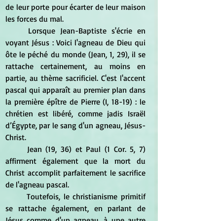
de leur porte pour écarter de leur maison 
les forces du mal.
	Lorsque Jean-Baptiste s'écrie en 
voyant Jésus : Voici l'agneau de Dieu qui 
ôte le péché du monde (Jean, 1, 29), il se 
rattache certainement, au moins en 
partie, au thème sacrificiel. C'est l'accent 
pascal qui apparaît au premier plan dans 
la première épître de Pierre (I, 18-19) : le 
chrétien est libéré, comme jadis Israël 
d’Égypte, par le sang d'un agneau, Jésus-
Christ.
	Jean (19, 36) et Paul (1 Cor. 5, 7) 
affirment également que la mort du 
Christ accomplit parfaitement le sacrifice 
de l'agneau pascal.
	Toutefois, le christianisme primitif 
se rattache également, en parlant de 
Jésus comme d'un agneau, à une autre 