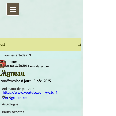
ost
Tous les articles
Anne
Tous les articles
20 janv. 2017
8 min de lecture
L'Agneau
Alchimie
ernière mise à jour :
Ancêtres
6 déc. 2025
Animaux de pouvoir
https://www.youtube.com/watch?
Arbres
v=HvgtuCuSNZU
Astrologie
Bains sonores