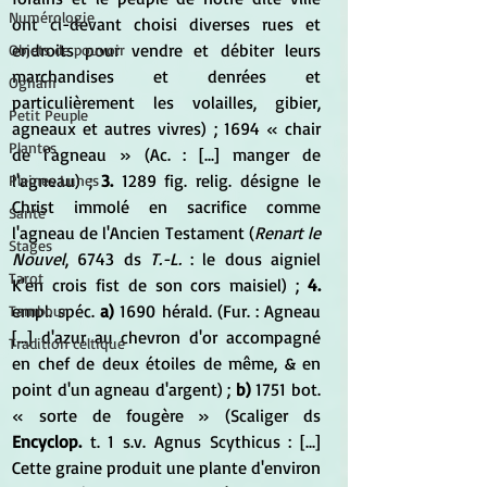
Numérologie
ont ci-devant choisi diverses rues et 
endroits pour vendre et débiter leurs 
Objets de pouvoir
marchandises et denrées et 
Ogham
particulièrement les volailles, gibier, 
Petit Peuple
agneaux et autres vivres) ; 1694 « chair 
Plantes
de l'agneau » (Ac. : [...] manger de 
l'agneau) ; 
3.
 1289 fig. relig. désigne le 
Pleines Lunes
Christ immolé en sacrifice comme 
Santé
l'agneau de l'Ancien Testament (
Renart le 
Stages
Nouvel
, 6743 ds 
T.-L. 
: le dous aigniel 
Tarot
K'en crois fist de son cors maisiel) ; 
4.
empl. spéc. 
a)
 1690 hérald. (Fur. : Agneau 
Tambour
[...] d'azur au chevron d'or accompagné 
Tradition celtique
en chef de deux étoiles de même, & en 
point d'un agneau d'argent) ; 
b)
 1751 bot. 
« sorte de fougère » (Scaliger ds 
Encyclop.
 t. 1 s.v. Agnus Scythicus : [...] 
Cette graine produit une plante d'environ 