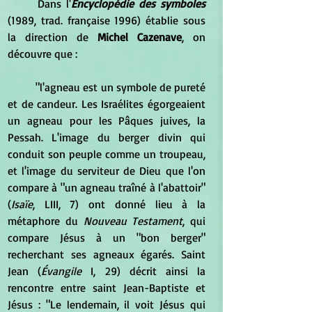
	Dans l'
Encyclopédie des symboles
(1989, trad. française 1996) établie sous 
la direction de 
Michel Cazenave
, on 
découvre que :
	"l'agneau est un symbole de pureté 
et de candeur. Les Israélites égorgeaient 
un agneau pour les Pâques juives, la 
Pessah. L'image du berger divin qui 
conduit son peuple comme un troupeau, 
et l'image du serviteur de Dieu que l'on 
compare à "un agneau traîné à l'abattoir" 
(
Isaïe
, LIII, 7) ont donné lieu à la 
métaphore du 
Nouveau Testament
, qui 
compare Jésus à un "bon berger" 
recherchant ses agneaux égarés. Saint 
Jean (
Évangile
 I, 29) décrit ainsi la 
rencontre entre saint Jean-Baptiste et 
Jésus : "Le lendemain, il voit Jésus qui 