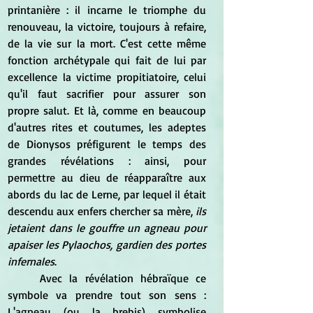
printanière : il incarne le triomphe du 
renouveau, la victoire, toujours à refaire, 
de la vie sur la mort. C'est cette même 
fonction archétypale qui fait de lui par 
excellence la victime propitiatoire, celui 
qu'il faut sacrifier pour assurer son 
propre salut. Et là, comme en beaucoup 
d'autres rites et coutumes, les adeptes 
de Dionysos préfigurent le temps des 
grandes révélations : ainsi, pour 
permettre au dieu de réapparaître aux 
abords du lac de Lerne, par lequel il était 
descendu aux enfers chercher sa mère, 
ils 
jetaient dans le gouffre un agneau pour 
apaiser les Pylaochos, gardien des portes 
infernales
.
	Avec la révélation hébraïque ce 
symbole va prendre tout son sens : 
L'agneau (ou la brebis) symbolise 