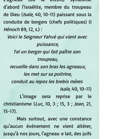
d'abord l'israélite, membre du troupeau 
de Dieu (
Isaïe
, 40, 10-11) paissant sous la 
conduite de bergers (chefs politiques) (I 
Hénoch
 89, 12, s.) :
Voici le Seigneur Yahvé qui vient avec 
puissance,
Tel un berger qui fait paître son 
troupeau,
recueille dans son bras les agneaux,
les met sur sa poitrine,
conduit au repos les brebis mères 
Isaïe
, 40, 10-11)
	L'image sera reprise par le 
christianisme (
Luc
, 10, 3 ; 15, 3 ; 
Jean
, 21, 
15-17).
	Mais surtout, avec une constance 
qu'aucun événement ne vient altérer, 
jusqu'à nos jours, l'agneau e lait, des juifs 