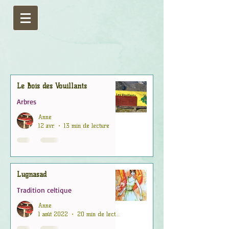
Le Bois des Vouillants
Arbres
Anne
12 avr.
13 min de lecture
Lugnasad
Tradition celtique
Anne
1 août 2022
20 min de lecture