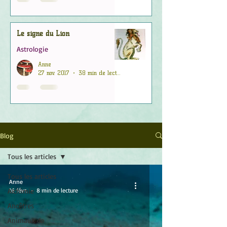
Le signe du Lion
Astrologie
Anne
27 nov. 2017
38 min de lecture
Blog
Tous les articles
Tous les articles
Anne
Alchimie
16 févr.
8 min de lecture
Ancêtres
Animaux de