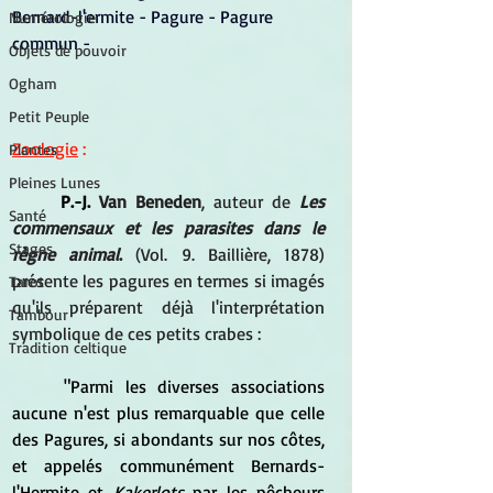
Bernard-l'ermite - Pagure - Pagure 
Numérologie
commun -
Objets de pouvoir
Ogham
Petit Peuple
Zoologie
 :
Plantes
Pleines Lunes
P.-J
. 
Van Beneden
, auteur de 
Les 
Santé
commensaux et les parasites dans le 
Stages
règne animal
.
 (Vol. 9. Baillière, 1878) 
présente les pagures en termes si imagés 
Tarot
qu'ils préparent déjà l'interprétation 
Tambour
symbolique de ces petits crabes :
Tradition celtique
	"Parmi les diverses associations 
aucune n'est plus remarquable que celle 
des Pagures, si abondants sur nos côtes, 
et appelés communément Bernards-
l'Hermite et
 Kakerlots
 par les pêcheurs 