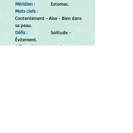
Méridien
 : 		Estomac.
Mots clefs
 : 		
Contentement - Aise - Bien dans 
sa peau.
Défis 
: 		Solitude - 
É
vitement.
Affirmation
 : 	Je suis content et 
en paix avec ma solitude."
Alice Cuvelier
, autrice d'nun article 
inititulé "Quelles représentations pour 
l’Océan ?." (In : 
Hybrid. Revue des arts et 
médiations humaines
, 2024, no 11) 
évoque la polarité des représentations 
humaines des crétures marines :
	"L’imagination humaine continue 
de peupler l’Océan de créatures 