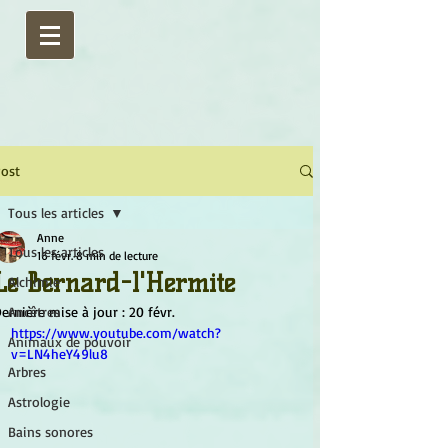
ost
Tous les articles
Anne
Tous les articles
16 févr.
8 min de lecture
Le Bernard-l'Hermite
Alchimie
ernière mise à jour :
Ancêtres
20 févr.
https://www.youtube.com/watch?
Animaux de pouvoir
v=LN4heY49lu8
Arbres
Astrologie
Bains sonores