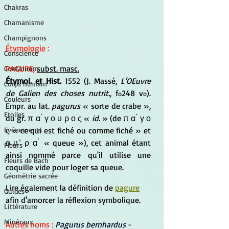
Chakras
Chamanisme
Champignons
Étymologie
 :
Conscience
PAGURE, 
subst. masc.
Continuum
Étymol. et Hist.
 1552 (J. Massé, 
L'OEuvre 
Corps humain
de Galien des choses nutrit.,
 f
248 v
). 
o
o
Couleurs
Empr. au lat.
 pagurus
 « sorte de crabe », 
Etoiles
du gr. π α ́ γ ο υ ρ ο ς « 
id. 
» (de π α ́ γ ο 
ς « ce qui est fiché ou comme fiché » et 
Evénements
ο υ ̓ ρ α ́ « queue »), cet animal étant 
Fleurs
ainsi nommé parce qu'il utilise une 
Fleurs de Bach
coquille vide pour loger sa queue.
Géométrie sacrée
Lire également la définition de 
pagure
Guides
afin d'amorcer la réflexion symbolique.
Littérature
Minéraux
Autres noms :
Pagurus bernhardus 
- 