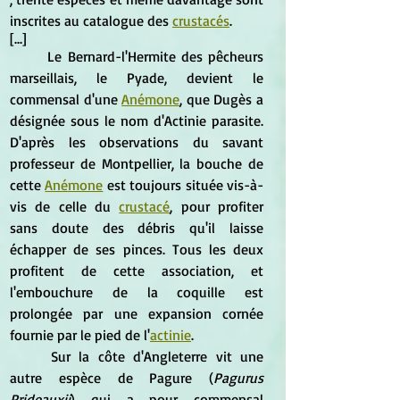
inscrites au catalogue des 
crustacés
.
[...]
	Le Bernard-l'Hermite des pêcheurs 
marseillais, le Pyade, devient le 
commensal d'une 
Anémone
, que Dugès a 
désignée sous le nom d'Actinie parasite. 
D'après les observations du savant 
professeur de Montpellier, la bouche de 
cette 
Anémone
 est toujours située vis-à-
vis de celle du 
crustacé
, pour profiter 
sans doute des débris qu'il laisse 
échapper de ses pinces. Tous les deux 
profitent de cette association, et 
l'embouchure de la coquille est 
prolongée par une expansion cornée 
fournie par le pied de l'
actinie
.
	Sur la côte d'Angleterre vit une 
autre espèce de Pagure (
Pagurus 
Prideauxii
) qui a pour commensal 