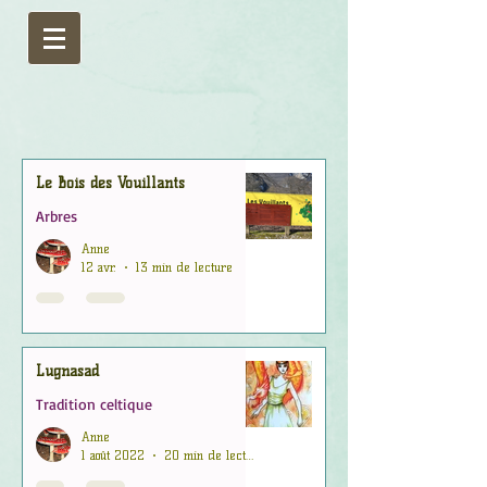
Le Bois des Vouillants
Arbres
Anne
12 avr.
13 min de lecture
Lugnasad
Tradition celtique
Anne
1 août 2022
20 min de lecture