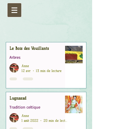
Le Bois des Vouillants
Arbres
Anne
12 avr.
13 min de lecture
Lugnasad
Tradition celtique
Anne
1 août 2022
20 min de lecture