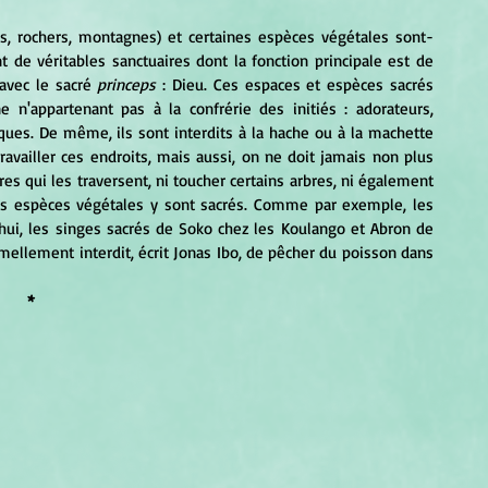
de véritables sanctuaires dont la fonction principale est de 
vec le sacré 
princeps
 : Dieu. Ces espaces et espèces sacrés 
e n'appartenant pas à la confrérie des initiés : adorateurs, 
sques. De même, ils sont interdits à la hache ou à la machette 
availler ces endroits, mais aussi, on ne doit jamais non plus 
res qui les traversent, ni toucher certains arbres, ni également 
y chasser du gibier, car certains animaux et certaines espèces végétales y sont sacrés. Comme par exemple, les 
hui, les singes sacrés de Soko chez les Koulango et Abron de 
mellement interdit, écrit Jonas Ibo, de pêcher du poisson dans 
*