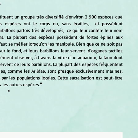
:
es espèces ont le corps nu, sans écailles,  et possèdent 
illons parfois très développés,  ce qui leur confère leur nom 
ins. La plupart des espèces possèdent de fortes épines aux 
faut se méfier lorsqu'on les manipule. Bien que ce ne soit pas 
r le fond, et leurs barbillons leur servent  d'organes tactiles 
sément observer, à travers la vitre d'un aquarium, la faon dont 
e servent de leurs barbillons. La plupart des espèces fréquentent 
es, comme les Ariidae, sont presque exclusivement marines. 
par les populations locales. Cette sacralisation est peut-être 
es les autres espèces."
*