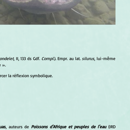
Rondelet
, II, 133 ds Gdf. 
Compl.
). Empr. au lat. 
silurus
, lui-même 
e ».
rcer la réflexion symbolique.
uas
, auteurs de
Poissons d'Afrique et peuples de l'eau
 (IRD 