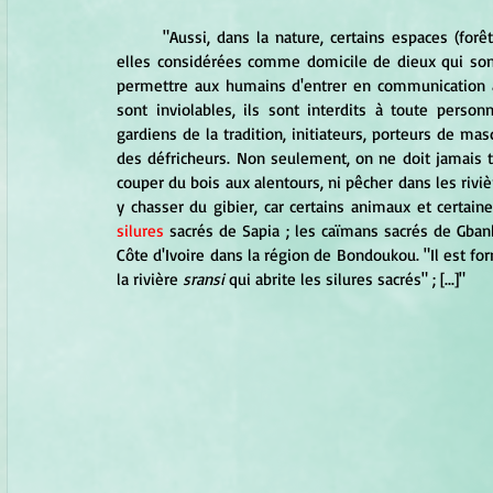
	"Aussi, dans la nature, certains espaces (forêts, rochers, montagnes) et certaines espèces végétales sont-
elles considérées comme domicile de dieux qui sont 
permettre aux humains d'entrer en communication a
sont inviolables, ils sont interdits à toute personn
gardiens de la tradition, initiateurs, porteurs de ma
des défricheurs. Non seulement, on ne doit jamais tr
couper du bois aux alentours, ni pêcher dans les riviè
silures
 sacrés de Sapia ; les caïmans sacrés de Gban
Côte d'Ivoire dans la région de Bondoukou. "Il est for
la rivière 
sransi 
qui abrite les silures sacrés" ; [...]"