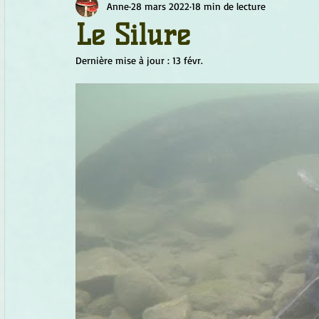
Anne
28 mars 2022
18 min de lecture
Chamanisme
Champignons
Conscience
Continu
Le Silure
Dernière mise à jour :
13 févr.
Fleurs
Fleurs de Bach
Géométrie sacrée
Guide
Objets de pouvoir
Ogham
Petit Peuple
Plantes