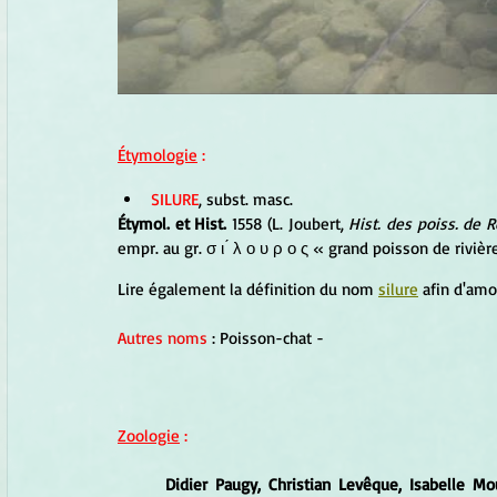
Étymologie
 :
SILURE
, subst. masc.
Étymol. et Hist.
 1558 (L. Joubert, 
Hist. des poiss. de 
empr. au gr. σ ι ́ λ ο υ ρ ο ς « grand poisson de rivièr
Lire également la définition du nom 
silure
 afin d'amo
Autres noms
 : Poisson-chat -
Zoologie
 :
Didier Paugy, Christian Levêque, Isabelle Mo