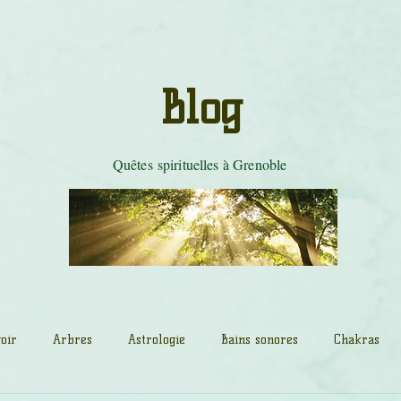
les de tambour
Mystères du Cobra
Danse Tarot
Tradition celti
Blog
Quêtes spirituelles à Grenoble
oir
Arbres
Astrologie
Bains sonores
Chakras