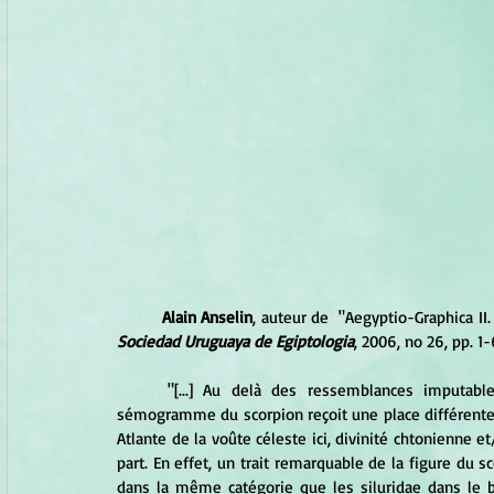
	Alain Anselin
, auteur de  "Aegyptio-Graphica II.
Sociedad Uruguaya de Egiptologia
, 2006, no 26, pp. 1-
	"[...] Au delà des ressemblances imputables à l’identité du référent tant en Asie qu’en Egypte, le 
sémogramme du scorpion reçoit une place différente
Atlante de la voûte céleste ici, divinité chtonienne et/
part. En effet, un trait remarquable de la figure du s
dans la même catégorie que les siluridae dans le b