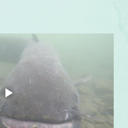
um
Corps humain
Couleurs
Etoiles
Evénements
s
Littérature
Minéraux
Numérologie
Pleines Lunes
Santé
Stages
Tarot