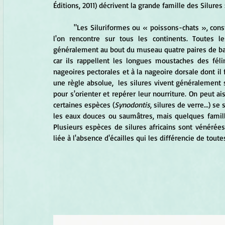
Éditions, 2011) décrivent la grande famille des Silures 
	"Les Siluriformes ou « poissons-chats », constituent un groupe très diversifié d'environ 2 900 espèces que 
l'on rencontre sur tous les continents. Toutes l
généralement au bout du museau quatre paires de barb
car ils rappellent les longues moustaches des fél
nageoires pectorales et à la nageoire dorsale dont il 
une règle absolue,  les silures vivent généralement su
pour s'orienter et repérer leur nourriture. On peut ai
certaines espèces (
Synodontis
, silures de verre...) s
les eaux douces ou saumâtres, mais quelques famill
Plusieurs espèces de silures africains sont vénérées 
liée à l'absence d'écailles qui les différencie de tout