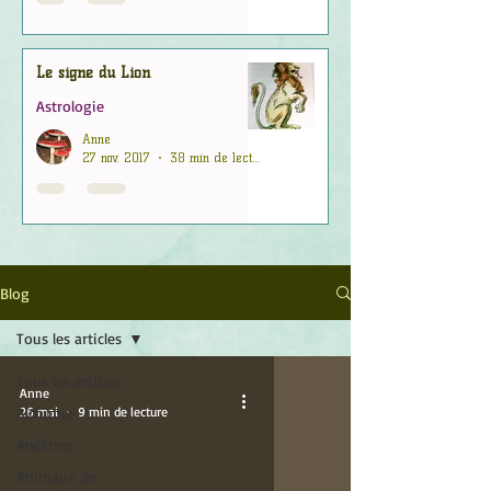
Le signe du Lion
Astrologie
Anne
27 nov. 2017
38 min de lecture
Blog
Tous les articles
Tous les articles
Anne
Alchimie
26 mai
9 min de lecture
Ancêtres
Animaux de