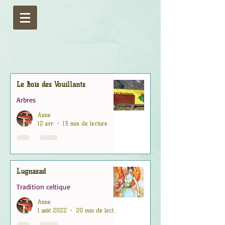
Le Bois des Vouillants
Arbres
Anne
12 avr.
13 min de lecture
Lugnasad
Tradition celtique
Anne
1 août 2022
20 min de lecture