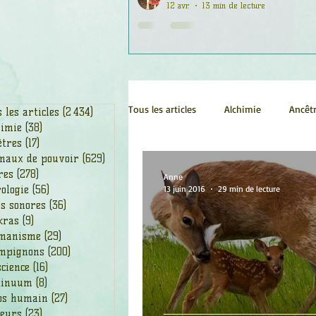
12 avr.
13 min de lecture
Tous les articles
Alchimie
Ancêt
 les articles
(2 434)
2 434 posts
himie
(38)
38 posts
êtres
(17)
17 posts
maux de pouvoir
(629)
629 posts
Chamanisme
Champignons
res
(278)
278 posts
Anne
ologie
(56)
56 posts
13 juin 2016
29 min de lecture
s sonores
(36)
36 posts
kras
(9)
9 posts
Fleurs
Fleurs de Bach
Géo
manisme
(29)
29 posts
mpignons
(200)
200 posts
cience
(16)
16 posts
Ogham
Petit Peuple
Plan
tinuum
(8)
8 posts
ps humain
(27)
27 posts
leurs
(23)
23 posts