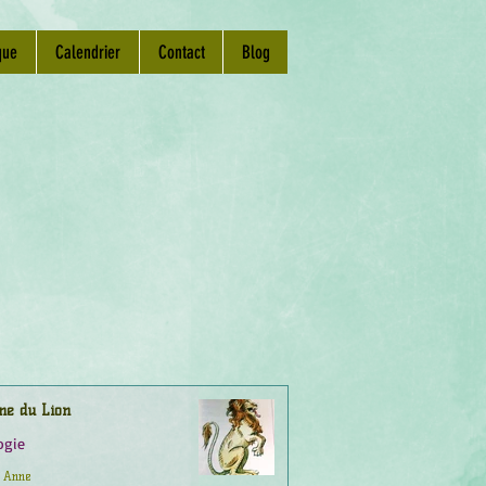
que
Calendrier
Contact
Blog
ne du Lion
ogie
Anne