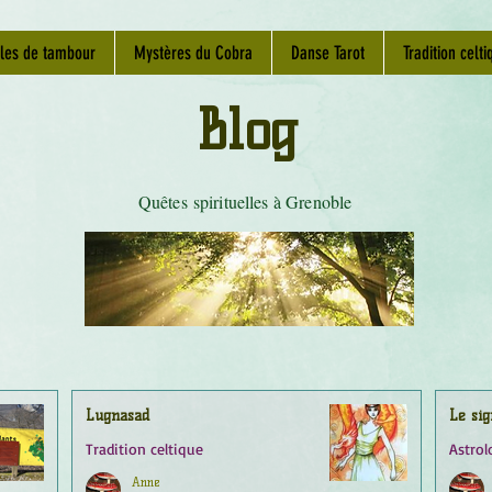
les de tambour
Mystères du Cobra
Danse Tarot
Tradition celti
Blog
Quêtes spirituelles à Grenoble
Lugnasad
Le sig
Tradition celtique
Astrol
Anne