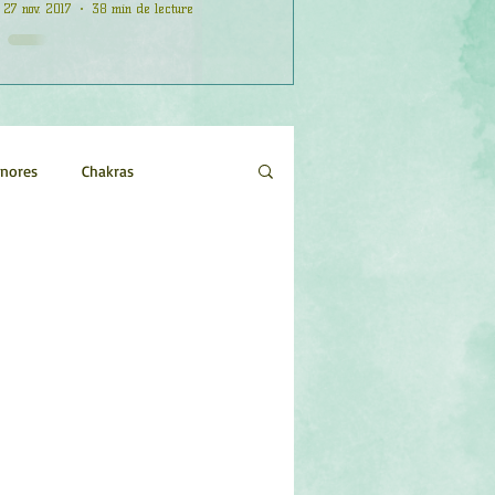
27 nov. 2017
38 min de lecture
onores
Chakras
Etoiles
Evénements
logie
Objets de pouvoir