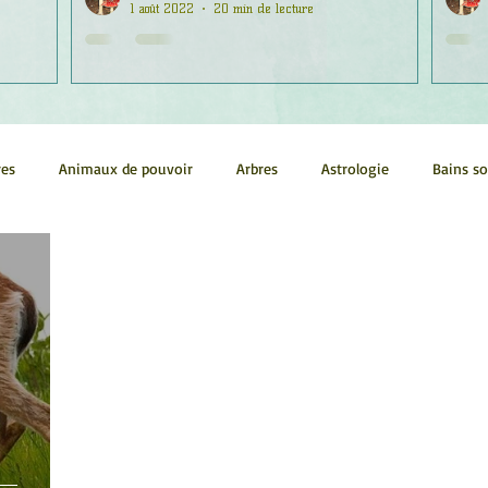
1 août 2022
20 min de lecture
res
Animaux de pouvoir
Arbres
Astrologie
Bains s
Conscience
Continuum
Corps humain
Couleurs
métrie sacrée
Guides
Littérature
Minéraux
Numéro
tes
Pleines Lunes
Santé
Stages
Tarot