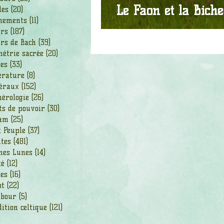
Le Faon et la Biche
les
(20)
20 posts
nements
(11)
11 posts
urs
(187)
187 posts
rs de Bach
(39)
39 posts
étrie sacrée
(20)
20 posts
des
(33)
33 posts
érature
(8)
8 posts
éraux
(152)
152 posts
érologie
(26)
26 posts
ts de pouvoir
(30)
30 posts
am
(25)
25 posts
t Peuple
(37)
37 posts
ntes
(481)
481 posts
nes Lunes
(14)
14 posts
té
(12)
12 posts
ges
(16)
16 posts
ot
(22)
22 posts
bour
(5)
5 posts
ition celtique
(121)
121 posts