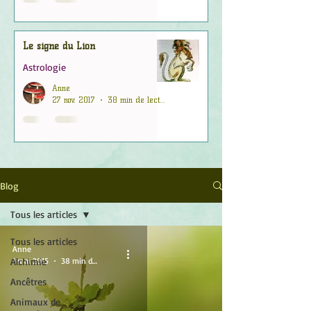
Le signe du Lion
Astrologie
Anne
27 nov. 2017
38 min de lecture
Blog
Tous les articles
Tous les articles
Anne
Alchimie
1 mai 2015
38 min de lecture
Ancêtres
Animaux de