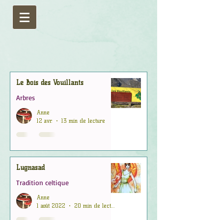
Le Bois des Vouillants
Arbres
Anne
12 avr.
13 min de lecture
Lugnasad
Tradition celtique
Anne
1 août 2022
20 min de lecture