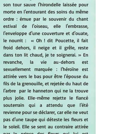
son tour sauve l'hirondelle laissée pour 
morte en l'entourant des soins du même 
ordre : émue par le souvenir du chant 
estival de l'oiseau, elle l'embrasse, 
l'enveloppe d'une couverture et d'ouate, 
le nourrit :  « Oh ! dit Poucette, il fait 
froid dehors, il neige et il grêle, reste 
dans ton lit chaud, je te soignerai. » En 
revanche, la vie au-dehors est 
sexuellement marquée : l'héroïne est 
attirée vers le bas pour être l'épouse du 
fils de la grenouille, et rejetée du haut de 
l'arbre  par le hanneton qui ne la trouve 
plus jolie. Elle-même rejette le fiancé 
souterrain qui a attendu que l'été 
revienne pour se déclarer, car elle ne veut 
pas d'une taupe qui déteste les fleurs et 
le soleil. Elle se sent au contraire attirée 
par le prince des fleurs qui lui est 