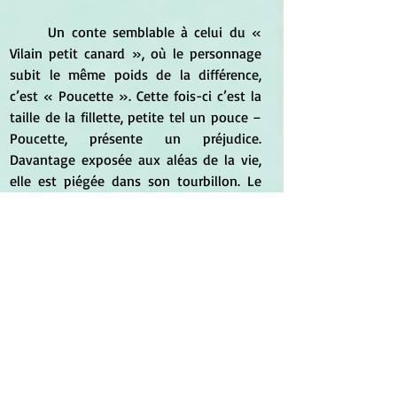
	Un conte semblable à celui du « 
Vilain petit canard », où le personnage 
subit le même poids de la différence, 
c’est « Poucette ». Cette fois-ci c’est la 
taille de la fillette, petite tel un pouce – 
Poucette, présente un préjudice. 
Davantage exposée aux aléas de la vie, 
elle est piégée dans son tourbillon. Le 
même parcours initiatique au contact 
d’une certaine faune métaphorique – 
cafards, crapauds, souris, rats – auprès de 
laquelle Poucette peine à trouver sa 
place. Sa dissemblance avec les 
personnages croisés dans son chemin, la 
fait douter d’elle – même et souffrir, 
pareil comme le petit canard :
	« Tout de même, elle 