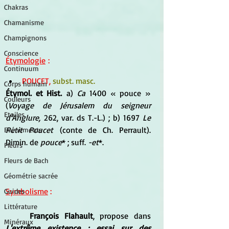
Chakras
Chamanisme
Champignons
Conscience
Étymologie
 :
Continuum
POUCET,
 subst. masc.
Corps humain
Étymol. et Hist.
 a) 
Ca
 1400 « pouce » 
Couleurs
(
Voyage de Jérusalem du seigneur 
Etoiles
d'Anglure,
 262, var. ds T.-L.) ; b) 1697 
Le 
Petit Poucet
 (conte de Ch. Perrault). 
Evénements
Dimin. de 
pouce
* ; suff. 
-et
*.
Fleurs
Fleurs de Bach
Géométrie sacrée
Symbolisme
 :
Guides
Littérature
François Flahault
, propose dans 
Minéraux
L'extrême existence : essai sur des 