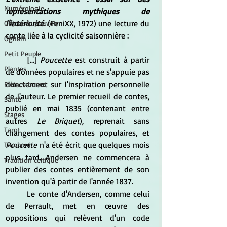
Numérologie
représentations mythiques de 
l'intériorité
. (FeniXX, 1972) une lecture du 
Objets de pouvoir
conte liée à la cyclicité saisonnière :
Ogham
Petit Peuple
	[...] 
Poucette
 est construit à partir 
Plantes
de données populaires et ne s'appuie pas 
directement sur l'inspiration personnelle 
Pleines Lunes
de l'auteur. Le premier recueil de contes, 
Santé
publié en mai 1835 (contenant entre 
Stages
autres
 Le Briquet
), reprenait sans 
Tarot
changement des contes populaires, et 
Poucette
 n'a été écrit que quelques mois 
Tambour
plus tard. Andersen ne commencera à 
Tradition celtique
publier des contes entièrement de son 
invention qu'à partir de l'année 1837.
	Le conte d'Andersen, comme celui 
de Perrault, met en œuvre des 
oppositions qui relèvent d'un code 