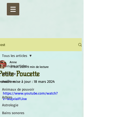
ost
Tous les articles
Anne
Tous les articles
19 févr. 2024
9 min de lecture
Petite Poucette
Alchimie
ernière mise à jour :
Ancêtres
18 mars 2024
Animaux de pouvoir
https://www.youtube.com/watch?
Arbres
v=wajxIaIFLkw
Astrologie
Bains sonores