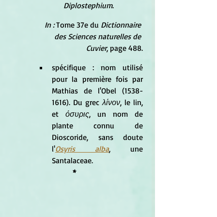
Diplostephium
.
In :
 Tome 37e du 
Dictionnaire 
des Sciences naturelles de 
Cuvier
, page 488.
spécifique : nom utilisé 
pour la première fois par 
Mathias de l'Obel (1538-
1616). Du grec 
λίνον
, le lin, 
et 
όσυρις
, un nom de 
plante connu de 
Dioscoride, sans doute 
l'
Osyris alba
, une 
Santalaceae.
*