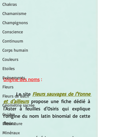
Chakras
Chamanisme
Champignons
Conscience
Continuum
Corps humain
Couleurs
Etoiles
Evénements
Origine des noms
 :
Fleurs
	Le site 
Fleurs sauvages de l'Yonne 
Fleurs de Bach
et d'ailleurs
 propose une fiche dédié à 
Géométrie sacrée
l'Aster à feuilles d'Osiris qui explique 
Guides
l'origine du nom latin binomial de cette 
fleur :
Littérature
Minéraux