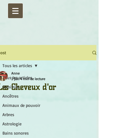
ost
Tous les articles
Anne
Tous les articles
2 juil.
4 min de lecture
Les Cheveux d'or
Alchimie
Ancêtres
Animaux de pouvoir
Arbres
Astrologie
Bains sonores