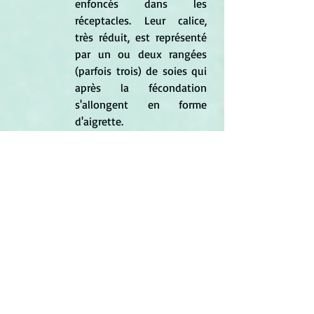
enfoncés dans les 
réceptacles. Leur calice, 
très réduit, est représenté 
par un ou deux rangées 
(parfois trois) de soies qui 
après la fécondation 
s'allongent en forme 
d'aigrette.
Les grains de pollen sont 
de taille moyenne.
Ses fruits sont des 
cypsèles à pappus aux 
barbules courtes.
*