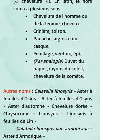
(« chevelure »). En latin, le nom 
coma a plusieurs sens :
Chevelure de l'homme ou 
de la femme, cheveux.
Crinière, toison.
Panache, aigrette du 
casque.
Feuillage, verdure, épi.
(Par analogie)
 Duvet du 
papier, rayons du soleil, 
chevelure de la comète.
Autres noms 
: 
Galatella linosyris 
- Aster à 
feuilles d'Osiris - Aster à feuilles d'Osyris 
- Aster d'automne - Chevelure dorée - 
Chrysocome - Linosyris - Linosyris à 
feuilles de Lin - 
Galatella linosyris var. armoricana
 - 
Aster d'Armorique -