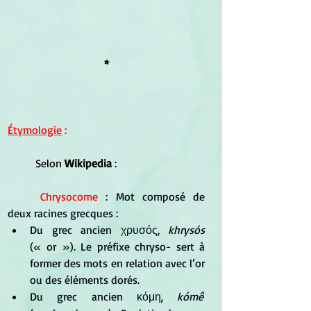
*
Étymologie
 :
	Selon 
Wikipedia
 :
Chrysocome 
:
 Mot composé de 
deux racines grecques :
Du grec ancien χρυσός, 
khrysós
(« or »). Le préfixe chryso- sert à 
former des mots en relation avec l’or 
ou des éléments dorés.
Du grec ancien κόμη, 
kómê