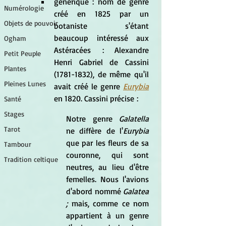
générique : nom de genre 
Numérologie
créé en 1825 par un 
Objets de pouvoir
botaniste s'étant 
beaucoup intéressé aux 
Ogham
Astéracées : Alexandre 
Petit Peuple
Henri Gabriel de Cassini 
Plantes
(1781-1832), de même qu'il 
Pleines Lunes
avait créé le genre 
Eurybia
en 1820. Cassini précise :
Santé
Stages
Notre genre 
Galatella 
Tarot
ne diffère de l'
Eurybia
que par les fleurs de sa 
Tambour
couronne, qui sont 
Tradition celtique
neutres, au lieu d'être 
femelles. Nous l'avions 
d'abord nommé 
Galatea 
;
 mais, comme ce nom 
appartient à un genre 