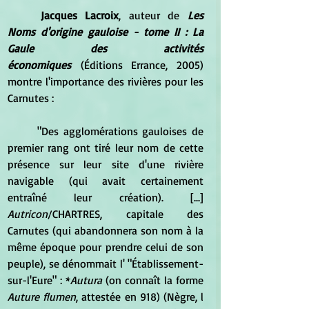
Jacques Lacroix
, auteur de 
Les 
Noms d'origine gauloise - tome II : La 
Gaule des activités 
économiques
 (Éditions Errance, 2005) 
montre l'importance des rivières pour les 
Carnutes :
	"Des agglomérations gauloises de 
premier rang ont tiré leur nom de cette 
présence sur leur site d'une rivière 
navigable (qui avait certainement 
entraîné leur création). [...] 
Autricon
/CHARTRES, capitale des 
Carnutes (qui abandonnera son nom à la 
même époque pour prendre celui de son 
peuple), se dénommait l' "Établissement-
sur-l'Eure" : *
Autura
 (on connaît la forme 
Auture flumen
, attestée en 918) (Nègre, l 