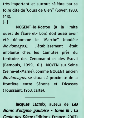
très important et surtout célèbre par sa 
foire dite de 'Cours de Gien"' (Soyer, 1933, 
143).
[...]
	NOGENT-le-Rotrou (à la limite 
ouest de l'Eure et- Loir) doit aussi avoir 
été dénommé le "Marché" (modèle 
Noviomagos). 
L'établissement était 
implanté chez les Carnutes près du 
territoire des Cenomanni et des Esuvii 
(Bernouis, 1999, 61). NOYEN-sur-Seine 
(Seine-et-Marne), comme NOGENT ancien
Noviomagos
, se situait à proximité de la 
frontière entre Sénons et Tricasses 
(Toussaint, 1953, carte).
Jacques Lacroix
, auteur de 
Les 
Noms d'origine gauloise - tome III : La 
Gaule des Dieux
 (Éditions Errance, 2007) 