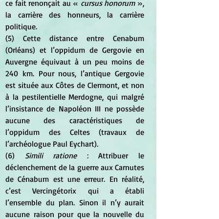
ce fait renonçait au « 
 cursus honorum
  », 
la carrière des honneurs, la carrière 
politique. 
(5) Cette distance entre Cenabum 
(Orléans) et l’oppidum de Gergovie en 
Auvergne équivaut à un peu moins de 
240 km. Pour nous, l’antique Gergovie 
est située aux Côtes de Clermont, et non 
à la pestilentielle Merdogne, qui malgré 
l’insistance de Napoléon III ne possède 
aucune des caractéristiques de 
l’oppidum des Celtes (travaux de 
l’archéologue Paul Eychart). 
(6) 
Simili ratione
 : Attribuer le 
déclenchement de la guerre aux Carnutes 
de Cénabum est une erreur. En réalité, 
c’est Vercingétorix qui a établi 
l’ensemble du plan. Sinon il n’y aurait 
aucune raison pour que la nouvelle du 