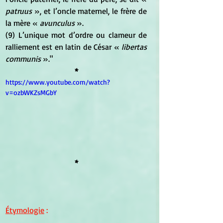
patruus 
 », et l’oncle maternel, le frère de 
la mère «  
avunculus  
». 
(9) L’unique mot d’ordre ou clameur de 
ralliement est en latin de César «
  libertas 
communis 
 »."
*
https://www.youtube.com/watch?
v=ozbWKZsMGbY
*
Étymologie
 :