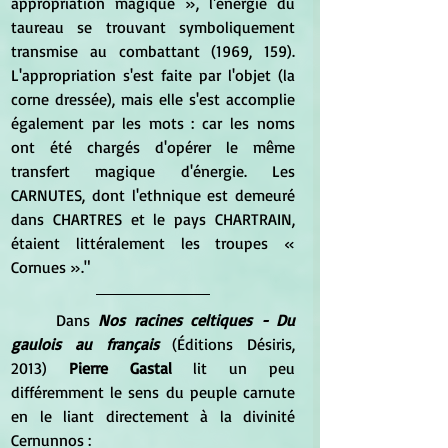
appropriation magique », l'énergie du 
taureau se trouvant symboliquement 
transmise au combattant (1969, 159). 
L'appropriation s'est faite par l'objet (la 
corne dressée), mais elle s'est accomplie 
également par les mots : car les noms 
ont été chargés d'opérer le même 
transfert magique d'énergie. Les 
CARNUTES, dont l'ethnique est demeuré 
dans CHARTRES et le pays CHARTRAIN, 
étaient littéralement les troupes « 
Cornues »."
	Dans 
Nos racines celtiques - Du 
gaulois au français
 (Éditions Désiris, 
2013) 
Pierre Gastal
 lit un peu 
différemment le sens du peuple carnute 
en le liant directement à la divinité 
Cernunnos :