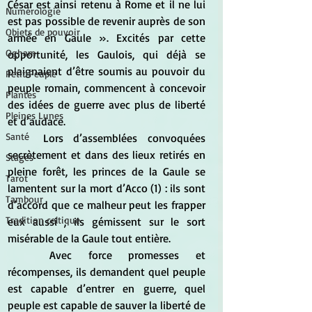
César est ainsi retenu à Rome et il ne lui 
Numérologie
est pas possible de revenir auprès de son 
Objets de pouvoir
armée en Gaule ». Excités par cette 
Ogham
opportunité, les Gaulois, qui déjà se 
plaignaient d’être soumis au pouvoir du 
Petit Peuple
peuple romain, commencent à concevoir 
Plantes
des idées de guerre avec plus de liberté 
Pleines Lunes
et d’audace. 
Santé
	Lors d’assemblées convoquées 
secrètement et dans des lieux retirés en 
Stages
pleine forêt, les princes de la Gaule se 
Tarot
lamentent sur la mort d’Acco (1) : ils sont 
Tambour
d’accord que ce malheur peut les frapper 
Tradition celtique
eux aussi ; ils gémissent sur le sort 
misérable de la Gaule tout entière. 
	Avec force promesses et 
récompenses, ils demandent quel peuple 
est capable d’entrer en guerre, quel 
peuple est capable de sauver la liberté de 