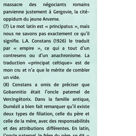
massacre des négociants romains 
parvienne justement à Gergovie, la cité-
oppidum du jeune Arverne. 
(7) Le mot latin est «  principatus  », mais 
nous ne savons pas exactement ce qu’il 
signifie. L.A. Constans (1926) le traduit 
par « empire  », ce qui a tout d’un 
contresens ou d’un anachronisme. La 
traduction « principat celtique » est de 
mon cru et n’a que le mérite de combler 
un vide. 
(8) Constans a omis de préciser que 
Gobannitio était l’oncle paternel de 
Vercingétorix. Dans la famille antique, 
Dumézil a bien fait remarquer qu’il existe 
deux types de filiation, celle du père et 
celle de la mère, avec des responsabilités 
et des attributions différentes. En latin, 
l’oncle paternel, le frère du père, se dit « 