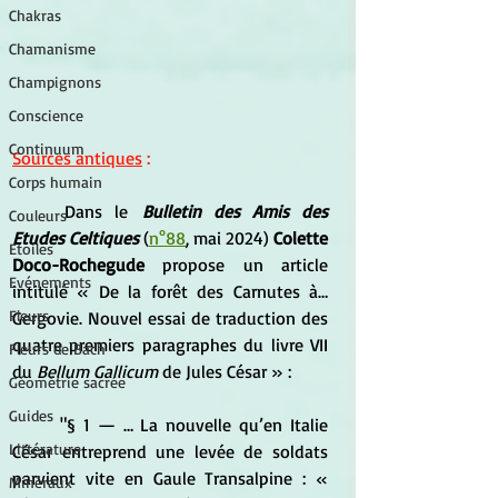
Chakras
Chamanisme
Champignons
Conscience
Continuum
Sources antiques
 :
Corps humain
Dans le
 Bulletin des Amis des 
Couleurs
Etudes Celtiques 
(
n°88
, mai 2024)
Colette 
Etoiles
Doco-Rochegude
 propose un article 
Evénements
intitulé 
« 
De la forêt des Carnutes à… 
Fleurs
Gergovie. Nouvel essai de traduction des 
quatre premiers paragraphes du livre VII 
Fleurs de Bach
du 
Bellum Gallicum 
de Jules César » :
Géométrie sacrée
Guides
	"§ 1 — … La nouvelle qu’en Italie 
Littérature
César entreprend une levée de soldats 
parvient vite en Gaule Transalpine : « 
Minéraux