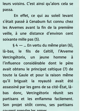
leurs voisins. C’est ainsi qu’alors cela se 
passa. 
	En effet, ce qui au soleil levant 
s’était passé à Cenabum fut connu chez 
les Arvernes avant la fin de la première 
veille, à une distance d’environ cent 
soixante mille pas (5).
	§ 4 — … En vertu du même plan (6), 
là-bas, le fils de Celtill, l’Arverne 
Vercingétorix, un jeune homme à 
l’influence considérable dont le père 
avait obtenu le principat celtique (7) de 
toute la Gaule et pour la raison même 
qu’il briguait la royauté avait été 
assassiné par les gens de sa cité-État, là-
bas donc, Vercingétorix réunit ses 
partisans et les enflamma facilement. 
Son projet sitôt connu, ses partisans 
courent prendre les armes. 