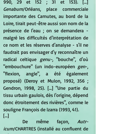
990, 29 et 152 ; 31 et 153). [...] 
Genabum
/Orléans, place commerciale 
importante des Carnutes, au bord de la 
Loire, tirait peut-être aussi son nom de la 
présence de l'eau ; on se demandera - 
malgré les difficultés d'interprétation de 
ce nom et les réserves d'analyse - s'il ne 
faudrait pas envisager d'y reconnaître un 
radical celtique 
genu-, 
"bouche", d'où 
"embouchure" (un indo-européen
 gen
-, 
"flexion, angle", a été également 
proposé) (Deroy et Mulon, 1992, 356 ; 
Gendron, 1998, 25). [...] "Une partie du 
tissu urbain gaulois, dès l'origine, dépend 
donc étroitement des rivières", comme le 
souligne François de lzarra (1993, 41).
[...]
	De même façon,
 Autr-
icum
/CHARTRES (installé au confluent de 