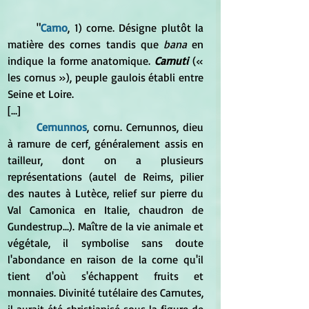
	"
Carno
, 1) corne. Désigne plutôt la 
matière des cornes tandis que 
bana 
en 
indique la forme anatomique. 
Carnuti
 (
« 
les cornus »), peuple gaulois établi entre 
Seine et Loire.
[...]
	Cernunnos
, cornu. Cernunnos, dieu 
à ramure de cerf, généralement assis en 
tailleur, dont on a plusieurs 
représentations (autel de Reims, pilier 
des nautes à Lutèce, relief sur pierre du 
Val Camonica en Italie, chaudron de 
Gundestrup...). Maître de la vie animale et 
végétale, il symbolise sans doute 
l'abondance en raison de la corne qu'il 
tient d'où s'échappent fruits et 
monnaies. Divinité tutélaire des Carnutes, 
il aurait été christianisé sous la figure de 