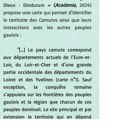
Dieux - Diodurum 
»
(
Academia
, 2024)  
propose une carte qui permet d'identifier 
le territoire des Carnutes ainsi que leurs 
interactions avec les autres peuples 
gaulois :
	"[...] Le pays carnute correspond 
aux départements actuels de l’Eure-et-
Loir, du Loir-et-Cher et d’une grande 
partie occidentale des départements du 
Loiret et des Yvelines (carte n°1). Sauf 
exception, la conquête romaine 
s’appuiera sur les frontières des peuples 
gaulois et la région que chacun de ces 
peuples dominait. Le site principal et par 
extension le territoire qui en dépend 
sont désigné dans la langue du 
conquérant sous le terme de cité (
civitas 
/ 
civitatis
). Nous utiliserons souvent ce 