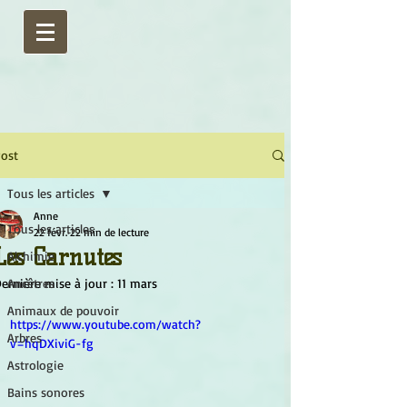
ost
Tous les articles
Anne
Tous les articles
22 févr.
22 min de lecture
Les Carnutes
Alchimie
ernière mise à jour :
Ancêtres
11 mars
Animaux de pouvoir
https://www.youtube.com/watch?
Arbres
v=hqDXiviG-fg
Astrologie
Bains sonores