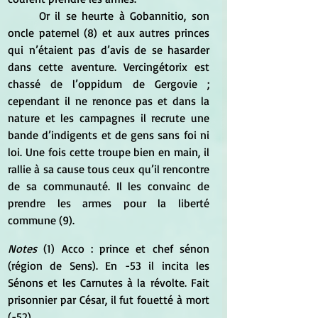
	Or il se heurte à Gobannitio, son 
oncle paternel (8) et aux autres princes 
qui n’étaient pas d’avis de se hasarder 
dans cette aventure. Vercingétorix est 
chassé de l’oppidum de Gergovie ; 
cependant il ne renonce pas et dans la 
nature et les campagnes il recrute une 
bande d’indigents et de gens sans foi ni 
loi. Une fois cette troupe bien en main, il 
rallie à sa cause tous ceux qu’il rencontre 
de sa communauté. Il les convainc de 
prendre les armes pour la liberté 
commune (9).
Notes
 (1) Acco : prince et chef sénon 
(région de Sens). En -53 il incita les 
Sénons et les Carnutes à la révolte. Fait 
prisonnier par César, il fut fouetté à mort 
(-52). 