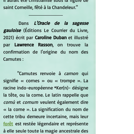
saint Corneille, fêté à la Chandeleur."
	Dans
L'Oracle de la sagesse 
gauloise
(Éditions Le Courrier du Livre, 
2021) écrit par
 Caroline Duban 
et illustré 
par
 Lawrence Rasson
, on trouve la 
confirmation de l'origine du nom des 
Carnutes :
	"
Carnutes renvoie à 
carnon
 qui 
signifie
 « cornes » ou « trompe ». La 
racine indo-européenne *Ker(n)- désigne 
la tête, ou la corne. Le latin rappelle que 
cornù
 et 
cornum
 veulent également dire 
« la corne ». La signification du nom de 
cette tribu demeure incertaine, mais leur 
forêt
 est restée légendaire et représente 
à elle seule toute la magie ancestrale des 