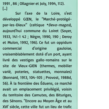
1991 , 86 ; Ollagnier et Joly, 1994, 112).
[...]
	Sur l'axe de la Loire, s'est 
développé GŒN, le "Marché-protégé-
par-les-Dieux" (celtique *
Devo-magos
), 
aujourd'hui commune du Loiret (Soyer, 
1933, 141-1 42 ; Nègre, 1990, 190 ; Deroy 
et Mulon, 1992, 196). Ce fut un oppidum 
commercial d'origine gauloise, 
vraisemblablement doté d'un port, ayant 
livré des vestiges gallo-romains sur le 
site de Vieux-GIEN (thermes, mobilier 
varié, poteries, statuettes, monnaies) 
(Bonnard, 1913, 104-105 ; Provost, 1988d, 
56). À la frontière des Éduens, ce marché 
avait un emplacement privilégié, voisin 
du territoire des Carnutes, des Bituriges, 
des Sénons. "Encore au Moyen Âge et au 
XVI' siècle, cette ville fut un lieu de trafic 