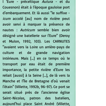
l 'Eure - préceltique 
Autura
 - et du 
Couesnon) était à l'époque gauloise port 
d'embarquement. Et là aussi "le suffixe -
icum
 accolé [au] nom de rivière peut 
avoir servi à marquer la présence de 
nautes : 
Autricum
 semble bien avoir 
désigné une batellerie sur l'Eure" (Deroy 
et Mulon, 1992, 103). Les CARNUTES 
"avaient vers la Loire un arrière-pays de 
culture et de grande navigation 
intérieure. Mais [...] en ce temps où le 
transport par eau était de première 
importance, la petite rivière d'Eure les 
reliait [aussi] à la Seine [...], de là vers la 
Manche et l'île de Bretagne d'où venait 
l'étain" (Villette, 1992b, 96-97). Ce port se 
serait situé près de l'ancienne église 
Saint-Nicolas, patron des bateliers, 
aujourd'hui place Saint André (Villette, 