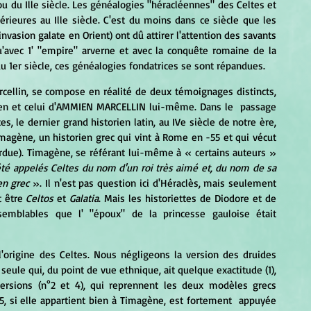
u du Ille siècle. Les généalogies "héracléennes" des Celtes et 
érieures au Ille siècle. C'est du moins dans ce siècle que les 
sion galate en Orient) ont dû attirer l'attention des savants 
'avec 1' "empire" arverne et avec la conquête romaine de la 
du 1er siècle, ces généalogies fondatrices se sont répandues.
en et celui d'AMMIEN MARCELLIN lui-même. Dans le  passage 
es, le dernier grand historien latin, au IVe siècle de notre ère, 
imagène, un historien grec qui vint à Rome en -55 et qui vécut 
rdue). Timagène, se référant lui-même à « certains auteurs » 
té appelés Celtes du nom d'un roi très aimé et, du nom de sa 
en grec
 ». Il n'est pas question ici d'Héraclès, mais seulement 
 être
 Celtos 
et
 Galatia
. Mais les historiettes de Diodore et de 
mblables que l' "époux" de la princesse gauloise était 
 seule qui, du point de vue ethnique, ait quelque exactitude (1), 
versions (n°2 et 4), qui reprennent les deux modèles grecs 
5, si elle appartient bien à Timagène, est fortement  appuyée 