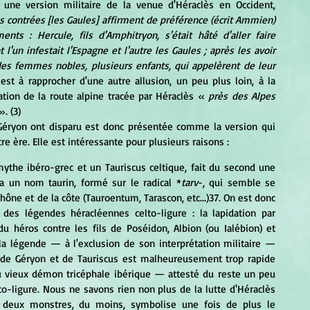
 une version militaire de
 l
a venue d'Héraclès en Occident, 
s contrées [les Gaules] affirment de préférence (écrit Ammien) 
s : Hercule, fils d'Amphitryon, s'était hâté d'aller faire 
 l'un infestait l'Espagne et l'autre les Gaules ; après les avoir 
 des femmes nobles, plusieurs enfants, qui appelèrent de leur 
 est à rapprocher d'une autre allusion, un peu plus loin, à la 
tion de la route alpine tracée par Héraclès «
 près des Alpes 
». (3)
 ère. Elle est intéressante pour plusieurs raisons :
mythe ibéro-grec et un Tauriscus celtique, fait du second une 
a un nom taurin, formé sur le radical *
tarv
-, qui semble se 
ône et de la côte (Tauroentum, Tarascon, etc...)37. On est donc 
es légendes héracléennes celto-ligure : la lapidation par 
 héros contre les fils de Poséidon, Albion (ou Ialébion) et 
la légende — à l'exclusion de son interprétation militaire — 
 de Géryon et de Tauriscus est malheureusement trop rapide 
du vieux démon tricéphale ibérique — attesté du reste un peu 
o-ligure. Nous ne savons rien non plus de la lutte d'Héraclès 
 deux monstres, du moins, symbolise une fois de plus le 