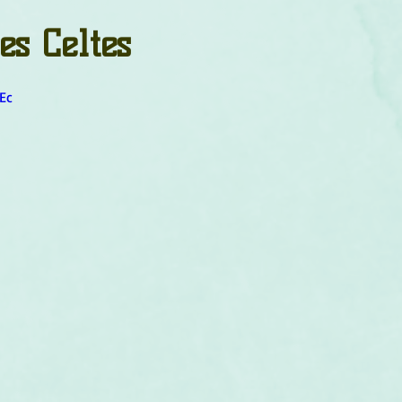
um
Corps humain
Couleurs
Etoiles
Evénements
es Celtes
s
Littérature
Minéraux
Numérologie
Ec
Pleines Lunes
Santé
Stages
Tarot