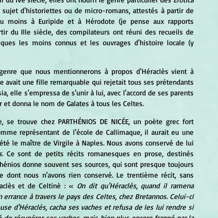
ujet d'historiettes ou de micro-romans, attestés à partir de 
 au moins à Euripide et à Hérodote (je pense aux rapports 
rtir du Ille siècle, des compilateurs ont réuni des recueils de 
iques les moins connus et les ouvrages d'histoire locale (y 
ue avait une fille remarquable qui rejetait tous ses prétendants 
a, elle s'empressa de s'unir à lui, avec l'accord de ses parents 
rier et donna le nom de Galates à tous les Celtes.
omme représentant de l'école de Callimaque, il aurait eu une 
t été le maître de Virgile à Naples. Nous avons conservé de lui 
s
. Ce sont de petits récits romanesques en prose, destinés 
hénios donne souvent ses sources, qui sont presque toujours 
e dont nous n'avons rien conservé. Le trentième récit, sans 
aclès et de Celtinè : «
 On dit qu'Héraclès, quand il ramena 
n errance à travers le pays des Celtes, chez Bretannos. Celui-ci 
se d'Héraclès, cacha ses vaches et refusa de les lui rendre si 
sé de récupérer ses vaches, mais bien plus encore frappé par la 