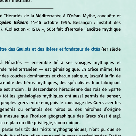
et les méchants.
tulé "Héraclès de la Méditerranée à l'Océan. Mythe, conquête et 
ropéen Béziers
, 14-16 octobre 1994. Besançon : Institut des 
. (Collection « ISTA », 565) fait d'Hercule l'ancêtre mythique 
tre des Gaulois et des Ibères et fondateur de cités
 (1er siècle 
 monde méditerranéen — est généalogique. En Grèce même, les 
r des couches dominantes et chacun sait que, jusqu'à la fin de 
cendre des héros mythiques, des spécialistes leur fabriquant 
est ancien : la descendance héracléenne des rois de Sparte 
s tôt les généalogies mythiques ont aussi permis de penser, 
peuples grecs entre eux, puis le cousinage des Grecs avec les 
gendrés ou enfantés des héros ou des héroïnes d'origine 
à mesure que l'horizon géographique des Grecs s'est élargi. 
ur ce plan un rôle privilégié, sinon unique.
 du IVe siècle, elles ont nourri le genre particulier des 
Erotica