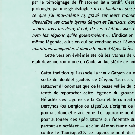
par le témoignage de l'historien latin 
tardif.
 C'est
prolongée par une généalogie : « 
Les habitants de ce
ce que j'ai moi-même lu, gravé sur leurs monument
disparaître les cruels tyrans Géryon et Tauriscus, dont
vaincus tous les deux, il eut, de ses relations avec
nom les régions qu'ils gouvernaient
 ». L'indication
même légende, allusion qui se continue avec l'évoca
maritimes, auxquelles il donna le nom d'Alpes Grées
 
	Cette version évhémériste où les vaches de Géryon ont disparu est donc présentée comme la version qui 
était devenue commune en Gaule au IVe siècle de notre
Cette tradition qui associe le vieux Géryon du 
sorte de doublet gaulois de Géryon. Tauriscus 
rattacher à l'onomastique de la basse vallée du Rh
tenté de rapprocher cette légende du groupe d
Héraclès des Ligures de la Crau et le combat du
Dercynos (ou Bergios ou Ligus)38. L'origine de 
pourrait donc être ancienne. Le rapprochement
pour autoriser des spéculations sur l'identité 
partout en occident — et d'un démon taurin celt
contre le Taurisque39. Le rapprochement des