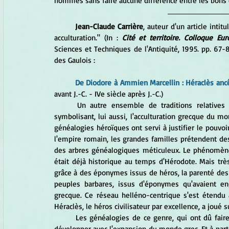
hommes sans faire aucune différence entre les bons 
Jean-Claude Carrière
, auteur d'un article inti
acculturation." (In :
 Cité et territoire. Colloque Eu
Sciences et Techniques de l'Antiquité, 1995. pp. 67-87
des Gaulois :
De Diodore à Ammien Marcellin : Héraclès ancê
avant J.-C. - IVe siècle après J.-C.)
	Un autre ensemble de traditions relatives à Héraclès — ensemble lié à ses voyages mythiques et 
symbolisant, lui aussi, l'acculturation grecque du
généalogies héroïques ont servi à justifier le pouvoi
l'empire romain, les grandes familles prétendent des
des arbres généalogiques méticuleux. Le phénomène 
était déjà historique au temps d'Hérodote. Mais trè
grâce à des éponymes issus de héros, la parenté des 
peuples barbares, issus d'éponymes qu'avaient en
grecque. Ce réseau helléno-centrique s'est étendu 
Héraclès, le héros civilisateur par excellence, a joué s
	Les généalogies de ce genre, qui ont dû faire partie très tôt des récits mythographiques, n'ont pu que se 
développer avec l'expansion du monde grec. Et à partir