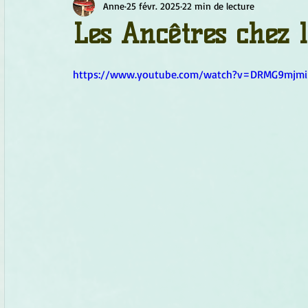
Anne
25 févr. 2025
22 min de lecture
Chamanisme
Champignons
Conscience
Continu
Les Ancêtres chez l
Fleurs
Fleurs de Bach
Géométrie sacrée
Guide
https://www.youtube.com/watch?v=DRMG9mjmi
Objets de pouvoir
Ogham
Petit Peuple
Plantes