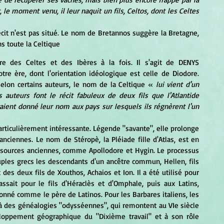
, le moment venu, il leur naquit un fils, Celtos, dont les Celtes 
s toute la Celtique
tre ère, dont l'orientation idéologique est celle de Diodore. 
, selon certains auteurs, le nom de la Celtique « 
lui vient d'un 
 auteurs font le récit fabuleux de deux fils que l'Atlantide 
raient donné leur nom aux pays sur lesquels ils régnèrent l'un 
nciennes. Le nom de Stéropè, la Pléiade fille d'Atlas, est en 
 sources anciennes, comme Apollodore et Hygin. Le processus 
ples grecs les descendants d'un ancêtre commun, Hellen, fils 
 des deux fils de Xouthos, Achaios et Ion. Il a été utilisé pour 
sait pour le fils d'Héraclès et d'Omphale, puis aux Latins, 
nné comme le père de Latinos. Pour les Barbares italiens, les 
 des généalogies "odysséennes", qui remontent au VIe siècle 
loppement géographique du "Dixième travail" et à son rôle 