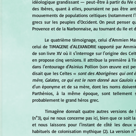
idéologique grandissant — peut-être à partir du IVe o
des Ibères, quant à elles, pourraient ne pas être ant
mouvements de populations celtiques (notamment l'inva
grecs sur les peuples d'Occident. On peut penser qu
Provence et de la Narbonnaise, au tournant du Ile et 
	Le quatrième témoignage, celui d'Ammien Marcellin, se compose en réalité de deux témoignages distincts, 
celui de TIMAGENE d'ALEXANDRIE rapporté par Ammi
de son livre XV où il s'interroge sur l'origine des Celt
en propose cinq versions. Il attribue la première à T
dans l'entourage d'Asinius Pollion (son œuvre est pe
disait que les Celtes « 
sont des Aborigènes qui ont é
mère, Galates, ce qui est le nom donné aux Gaulois 
d'un éponyme et de sa mère, dont les noms doivent
Parthénios, à la même époque, sont tellement se
probablement le grand héros grec.
	Timagène donnait quatre autres versions de l'origine des Celtes. Nous négligeons la version des druides 
(n°3), qui ne nous concerne pas ici, bien que ce soit la
et nous laissons pour l'instant de côté les deux 
habituels de colonisation mythique (2). La version n°