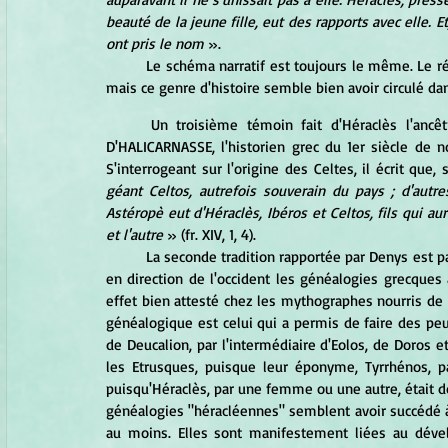
beauté de la jeune fille, eut des rapports avec elle. Et
ont pris le nom
 ».
	Le schéma narratif est toujours le même. Le récit n'est pas situé. Le nom de Bretannos suggère la Bretagne, 
mais ce genre d'histoire semble bien avoir circulé dan
	Un troisième témoin fait d'Héraclès l'ancêtre des Celtes et des Ibères à la fois. Il s'agit de DENYS 
D'HALICARNASSE, l'historien grec du 1er siècle de no
S'interrogeant sur l'origine des Celtes, il écrit que
géant Celtos, autrefois souverain du pays ; d'autres
Astéropè eut d'Héraclès, Ibéros et Celtos, fils qui au
et l'autre
 » (fr. XIV, 1, 4).
	La seconde tradition rapportée par Denys est particulièrement intéressante. Légende "savante", elle prolonge 
en direction de l'occident les généalogies grecques a
effet bien attesté chez les mythographes nourris de
généalogique est celui qui a permis de faire des peu
de Deucalion, par l'intermédiaire d'Eolos, de Doros et
les Etrusques, puisque leur éponyme, Tyrrhénos, pas
puisqu'Héraclès, par une femme ou une autre, était do
généalogies "héracléennes" semblent avoir succédé à
au moins. Elles sont manifestement liées au déve