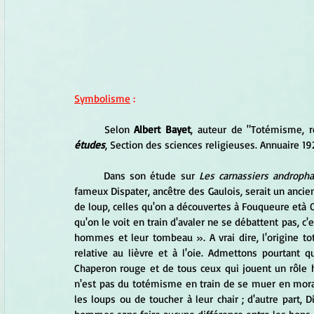
Symbolisme
 :
	Selon 
Albert Bayet
, auteur de "Totémisme, re
études
, Section des sciences religieuses. Annuaire 19
	Dans son étude sur 
Les carnassiers andropha
fameux Dispater, ancêtre des Gaulois, serait un anci
de loup, celles qu'on a découvertes à Fouqueure età 
qu'on le voit en train d'avaler ne se débattent pas, c'
hommes et leur tombeau ». A vrai dire, l'origine to
relative au lièvre et à l'oie. Admettons pourtant q
Chaperon rouge et de tous ceux qui jouent un rôle ho
n'est pas du totémisme en train de se muer en morale :
les loups ou de toucher à leur chair ; d'autre part, D