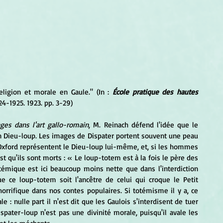
ligion et morale en Gaule." (In : 
École pratique des hautes 
24-1925. 1923. pp. 3-29)
ges dans l'art gallo-romain
, M. Reinach défend l'idée que le 
en Dieu-loup. Les images de Dispater portent souvent une peau 
Oxford représentent le Dieu-loup lui-même, et, si les hommes 
est qu'ils sont morts : « Le loup-totem est à la fois le père des 
témique est ici beaucoup moins nette que dans l'interdiction 
ue ce loup-totem soit l'ancêtre de celui qui croque le Petit 
rrifique dans nos contes populaires. Si totémisme il y a, ce 
 nulle part il n'est dit que les Gaulois s'interdisent de tuer 
ispater-loup n'est pas une divinité morale, puisqu'il avale les 