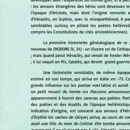
: les amours étrangères des héros sont devenues le s
l'époque d'Aristote, mais dont l'origine remonte
d'Héraclès, en Scythie, avec la 
mixoparthénos
). A pa
semblables 
curiosa,
 en pillant les poètes hellénist
compris les Constitutions de cités aristotéliciennes).
	La première historiette généalogique de ce genre que nous mentionnerons à propos d'Héraclès vient à 
nouveau de DIODORE (V, 24) : un illustre roi de Celtiq
; mais quand parut Héraclès, qui venait de fonder Alési
; il lui naquit un fils, Galatès, qui devint  grand guer
	Une historiette semblable, de même époque, se trouve chez PARTHÉNIOS DE NICÉE, un poète grec fort 
estimé en son temps, qui arriva en Italie en -73. C
grande influence sur les 
poetae novi
 latins et aurai
un petit recueil de trente-six 
Passions amoureuse
apparemment à fournir des canevas aux poètes. Part
des poètes et des érudits de l'époque hellénistiqu
indication d'origine, est consacré aux amours d'Hér
d'Erythie les vaches de Géryon, arriva, au cours de so
avait une fille du nom de Celtinè. Elle tomba amoureu
auparavant il ne s'unissait pas à elle. Héraclès, pres