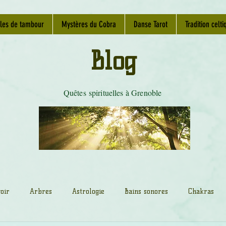
les de tambour
Mystères du Cobra
Danse Tarot
Tradition celti
Blog
Quêtes spirituelles à Grenoble
oir
Arbres
Astrologie
Bains sonores
Chakras