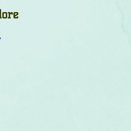
um
Corps humain
Couleurs
Etoiles
Evénements
lore
s
Littérature
Minéraux
Numérologie
o
Pleines Lunes
Santé
Stages
Tarot