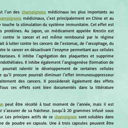
st l’un des 
champignons
 médicinaux les plus importants au 
hampignons
 médicinaux, c’est principalement en Chine et au 
le touche la stimulation du système immunitaire. Cet effet est 
es protéines. Au Japon, un médicament appelée Krestin est 
l contre le cancer et est même remboursé par le régime 
it à lutter contre les cancers de l’estomac, de l’œsophage, du 
ntre le cancer en désactivant l’enzyme permettant aux cellules 
stases. Il inhibe l’agrégation des plaquettes et supprime 
ndothéliales. Il inhibe également l’angiogenèse (formation de 
pourrait ralentir le développement de certaines cellules 
 qu’il procure pourrait diminuer l’effet immunosuppresseur 
raitement des cancers. Il possèderait également des effets 
. Tous ces effets sont bien documentés dans la littérature 
on
 peut être récolté à tout moment de l’année, mais il est 
r s’assurer de sa fraicheur. Jusqu’à 20 grammes infusé sous 
. Les principes actifs de ce 
champignon
 sont solubles dans 
me de poudre en capsule. Une à trois capsules peuvent être 