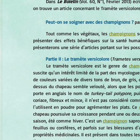
	Dans 
Le Boletin 
(Vol. 60, N°1, Février 2013) éc
on trouve un article concernant le Tramète versicolore
Peut-on se soigner avec des champignons ?
 pa
	Tout comme les végétaux, les 
champignons
 s
présenter des effets bénéfiques sur la santé huma
présenterons une série d’articles portant sur les poss
Partie II : Le tramète versicolore
(
Trametes vers
	Le tramète versicolore est le genre de 
cham
suscite qu’un intérêt limité de la part des mycologu
de couleurs variées de divers tons de brun, de gris, d
dessus du chapeau semble velouté, alors que les por
porte en anglais le nom de 
turkey-tail polypore
, pu
coriace, fibreux et mince, il n’est pas considéré com
l’utilisent en poudre pour agrémenter les plats. Ce 
chapeau poursuive sa croissance pendant une ou deux a
saison, été comme hiver. C’est un 
champignon
 sapro
feuillus ou conifères, et parfois sur les blessures d
propriétés médicinales. Il est présent dans toutes le