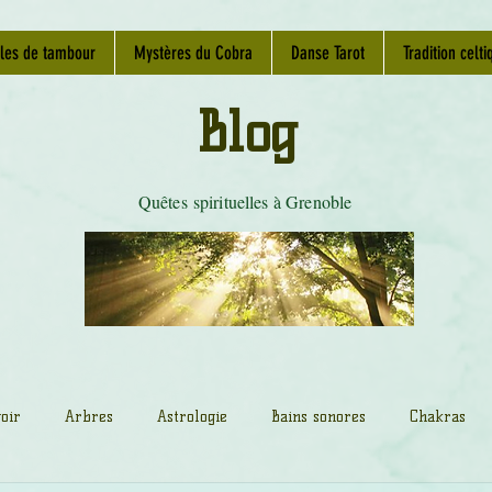
les de tambour
Mystères du Cobra
Danse Tarot
Tradition celti
Blog
Quêtes spirituelles à Grenoble
oir
Arbres
Astrologie
Bains sonores
Chakras