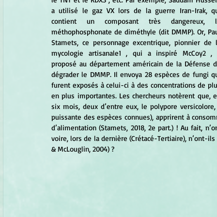
a utilisé le gaz VX lors de la guerre Iran-Irak, qu
contient un composant très dangereux, le
méthophosphonate de diméthyle (dit DMMP). Or, Pau
Stamets, ce personnage excentrique, pionnier de l
mycologie artisanale1 , qui a inspiré McCoy2 , 
proposé au département américain de la Défense d
dégrader le DMMP. Il envoya 28 espèces de fungi qu
furent exposés à celui-ci à des concentrations de plu
en plus importantes. Les chercheurs notèrent que, e
six mois, deux d’entre eux, le polypore versicolore, 
puissante des espèces connues), apprirent à conso
d’alimentation (Stamets, 2018, 2e part.) ! Au fait, n’
voire, lors de la dernière (Crétacé-Tertiaire), n’ont-i
& McLouglin, 2004) ?