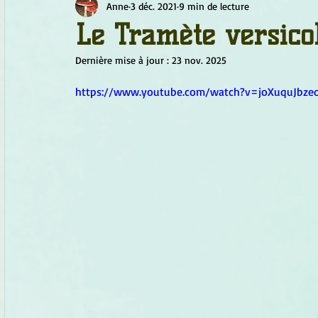
Anne
3 déc. 2021
9 min de lecture
Chamanisme
Champignons
Conscience
Continu
Le Tramète versico
Dernière mise à jour :
23 nov. 2025
Fleurs
Fleurs de Bach
Géométrie sacrée
Guide
https://www.youtube.com/watch?v=joXuquJbze
Objets de pouvoir
Ogham
Petit Peuple
Plantes