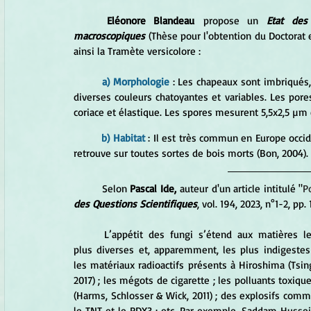
Eléonore Blandeau
 propose un 
Etat des
macroscopiques
 (Thèse pour l'obtention du Doctorat e
ainsi la Tramète versicolore :
a) Morphologie
 : Les chapeaux sont imbriqués,
diverses couleurs chatoyantes et variables. Les pores
coriace et élastique. Les spores mesurent 5,5x2,5 µm 
b) Habitat
 : Il est très commun en Europe occid
retrouve sur toutes sortes de bois morts (Bon, 2004).
	Selon 
Pascal Ide,
 auteur d'un article intitulé "
P
des Questions Scientifiques
, vol. 194, 2023, n°1-2, pp. 
	L’appétit des fungi s’étend aux matières les 
plus diverses et, apparemment, les plus indigestes 
les matériaux radioactifs présents à Hiroshima (Tsing
2017) ; les mégots de cigarette ; les polluants toxique
(Harms, Schlosser & Wick, 2011) ; des explosifs comm
le TNT et le RDX3 ; etc. Par exemple, Saddam Hussei