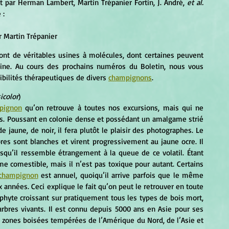
rit par Herman Lambert, Martin Trépanier Fortin, J. André, 
et al.
 :
r Martin Trépanier 
ont de véritables usines à molécules, dont certaines peuvent 
ine. Au cours des prochains numéros du Boletin, nous vous 
ibilités thérapeutiques de divers 
champignons
. 
icolor
) 
pignon
 qu’on retrouve à toutes nos excursions, mais qui ne 
es. Poussant en colonie dense et possédant un amalgame strié 
e jaune, de noir, il fera plutôt le plaisir des photographes. Le 
es sont blanches et virent progressivement au jaune ocre. Il 
isqu’il ressemble étrangement à la queue de ce volatil. Étant 
me comestible, mais il n’est pas toxique pour autant. Certains 
champignon
 est annuel, quoiqu’il arrive parfois que le même 
nnées. Ceci explique le fait qu’on peut le retrouver en toute 
phyte croissant sur pratiquement tous les types de bois mort, 
’arbres vivants. Il est connu depuis 5000 ans en Asie pour ses 
s zones boisées tempérées de l’Amérique du Nord, de l’Asie et 