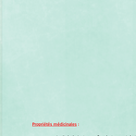
Propriétés médicinales
 :