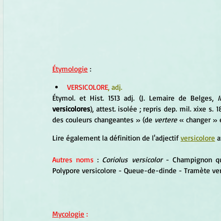
Étymologie
 :
VERSICOLORE
, adj.
Étymol. et Hist. 1513 adj. (J. Lemaire de Belges, 
I
versicolores
), attest. isolée ; repris dep. mil. xixe s. 
des couleurs changeantes » (de 
vertere
 « changer » 
Lire également la définition de l'adjectif 
versicolore
 
Autres noms
 : 
Coriolus versicolor
 - Champignon qu
Polypore versicolore - Queue-de-dinde - Tramète ver
Mycologie
 :