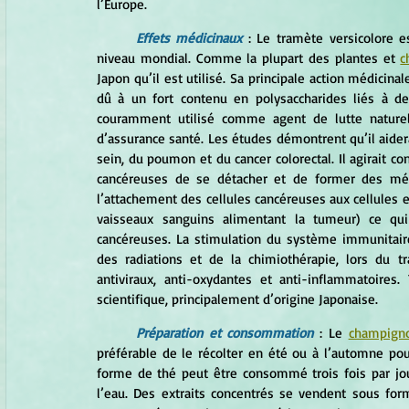
l’Europe. 
Effets médicinaux
: Le tramète versicolore e
niveau mondial. Comme la plupart des plantes et 
c
Japon qu’il est utilisé. Sa principale action médicina
dû à un fort contenu en polysaccharides liés à d
couramment utilisé comme agent de lutte nature
d’assurance santé. Les études démontrent qu’il aidera
sein, du poumon et du cancer colorectal. Il agirait co
cancéreuses de se détacher et de former des méta
l’attachement des cellules cancéreuses aux cellules e
vaisseaux sanguins alimentant la tumeur) ce qui 
cancéreuses. La stimulation du système immunitaire
des radiations et de la chimiothérapie, lors du t
antiviraux, anti-oxydantes et anti-inflammatoires
scientifique, principalement d’origine Japonaise. 
Préparation et consommation
: Le 
champign
préférable de le récolter en été ou à l’automne pou
forme de thé peut être consommé trois fois par jour
l’eau. Des extraits concentrés se vendent sous for