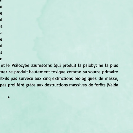
i 
 
l 
a 
a 
e 
i 
s 
n 
et le Psilocybe azurescens (qui produit la psiobycine la plus 
mmer ce produit hautement toxique comme sa source primaire 
ont-ils pas survécu aux cinq extinctions biologiques de masse, 
ls pas proliféré grâce aux destructions massives de forêts (Vajda 
*