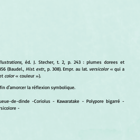
llustrations
, éd. J. Stecher, t. 2, p. 243 : plumes dorees et 
1856 (Baudel., 
Hist. extr.
, p. 308). Empr. au lat. 
versicolor
 « qui a 
et 
color
 « couleur »).
afin d'amorcer la réflexion symbolique.
eue-de-dinde -Coriolus - Kawaratake - Polypore bigarré - 
sicolore -