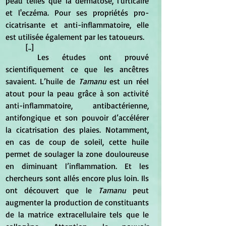
peau telles que la dermatose, l'urticaire 
et l'eczéma. Pour ses propriétés pro-
cicatrisante et anti-inflammatoire, elle 
est utilisée également par les tatoueurs. 
	[..] 
	Les études ont prouvé 
scientifiquement ce que les ancêtres 
savaient. L’huile de 
Tamanu
 est un réel 
atout pour la peau grâce à son activité 
anti-inflammatoire, antibactérienne, 
antifongique et son pouvoir d’accélérer 
la cicatrisation des plaies. Notamment, 
en cas de coup de soleil, cette huile 
permet de soulager la zone douloureuse 
en diminuant l’inflammation. Et les 
chercheurs sont allés encore plus loin. Ils 
ont découvert que le 
Tamanu
 peut 
augmenter la production de constituants 
de la matrice extracellulaire tels que le 