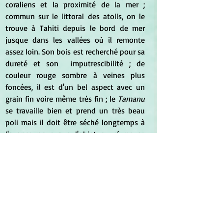
coraliens et la proximité de la mer ; 
commun sur le littoral des atolls, on le 
trouve à Tahiti depuis le bord de mer 
jusque dans les vallées où il remonte 
assez loin. Son bois est recherché pour sa 
dureté et son  imputrescibilité ; de 
couleur rouge sombre à veines plus 
foncées, il est d'un bel aspect avec un 
grain fin voire même très fin ; le 
Tamanu
se travaille bien et prend un très beau 
poli mais il doit être séché longtemps à 
l'avance pour que l'objet ouvré ne se 
fende pas ; il a l'inconvénient de 
présenter un contre-fil ce qui pourrait 
avoir limité son utilisation.  
	Le nom 
tamanu 
est d'origine 
récente aux Iles de la Société ; 
anciennement cet arbre s'appelait 
ati
, et 
lorsqu'il était planté sur les marae, 