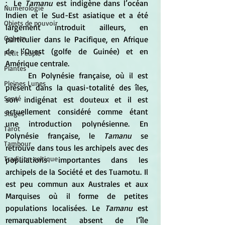
:  Le 
Tamanu
 est indigène dans l’océan 
Numérologie
Indien et le Sud-Est asiatique et a été 
Objets de pouvoir
largement introduit ailleurs, en 
Ogham
particulier dans le Pacifique, en Afrique 
de l’Ouest (golfe de Guinée) et en 
Petit Peuple
Amérique centrale. 
Plantes
	En Polynésie française, où il est 
Pleines Lunes
présent dans la quasi-totalité des îles, 
Santé
son indigénat est douteux et il est 
actuellement considéré comme étant 
Stages
une introduction polynésienne. En 
Tarot
Polynésie française, le 
Tamanu 
se 
Tambour
retrouve dans tous les archipels avec des 
Tradition celtique
populations importantes dans les 
archipels de la Société et des Tuamotu. Il 
est peu commun aux Australes et aux 
Marquises où il forme de petites 
populations localisées. Le
 Tamanu
 est 
remarquablement absent de l’île 