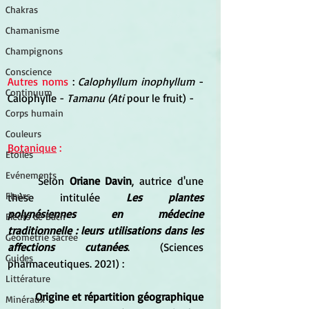
Chakras
Chamanisme
Champignons
Conscience
Autres noms 
: 
Calophyllum inophyllum 
- 
Continuum
Calophylle - 
Tamanu (Ati 
pour le fruit) -
Corps humain
Couleurs
Botanique
 :
Etoiles
Evénements
	Selon 
Oriane Davin
, autrice d'une 
Fleurs
thèse intitulée 
Les plantes 
polynésiennes en médecine 
Fleurs de Bach
traditionnelle : leurs utilisations dans les 
Géométrie sacrée
affections cutanées
. (Sciences 
Guides
pharmaceutiques. 2021) : 
Littérature
Origine et répartition géographique
Minéraux