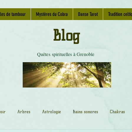
les de tambour
Mystères du Cobra
Danse Tarot
Tradition celti
Blog
Quêtes spirituelles à Grenoble
oir
Arbres
Astrologie
Bains sonores
Chakras