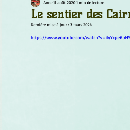
Anne
11 août 2020
1 min de lecture
Chamanisme
Champignons
Conscience
Continu
Le sentier des Cair
Dernière mise à jour :
3 mars 2024
Fleurs
Fleurs de Bach
Géométrie sacrée
Guide
https://www.youtube.com/watch?v=ilyYxpe6bH
Objets de pouvoir
Ogham
Petit Peuple
Plantes