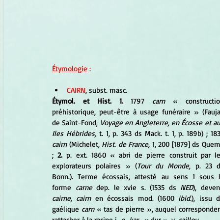
Étymologie
 :
CAIRN
, subst. masc.
Étymol. et Hist. 1.
 1797 
carn 
« constructio
préhistorique, peut-être à usage funéraire » (Fauja
de Saint-Fond, 
Voyage en Angleterre, en Écosse et au
Iles Hébrides,
cairn
 (Michelet, 
Hist. de France,
 1, 200 [1879] ds Quem.
; 
2.
 p. ext. 1860 « abri de pierre construit par le
explorateurs polaires » (
Tour du Monde,
 p. 23 d
Bonn.). Terme écossais, attesté au sens 1 sous l
forme 
carne
 dep. le xvie s. (1535 ds 
NED
cairne, cairn
 en écossais mod. (1600 
ibid.
), issu d
gaélique 
carn
 « tas de pierre », auquel correspondent l
rattacher à la racine i.-e. 
kar-
 « dur », v. 
caillou.