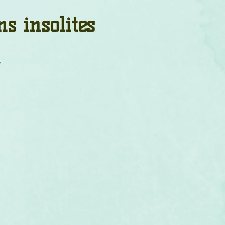
um
Corps humain
Couleurs
Etoiles
Evénements
ns insolites
s
Littérature
Minéraux
Numérologie
Y
Pleines Lunes
Santé
Stages
Tarot