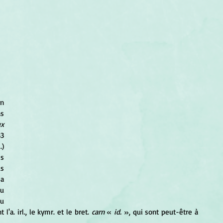
n 
s 
x 
 t. 1, p. 343 ds Mack. t. 1, p. 189b) ; 1833 
) 
s 
s 
a 
), devenu 
u 
'a. irl., le kymr. et le bret. 
carn
 « 
id.
 », qui sont peut-être à 