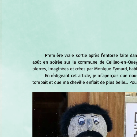
	Première vraie sortie après l'entorse faite dans la descente du Cirque des Evettes (Haute-Maurienne), le 12 
août en soirée sur la commune de Ceillac-en-Quey
pierres, imaginées et crées par Monique Eymard, habit
	En rédigeant cet article, je m'aperçois que nous n'en avons fait qu'un tout petit bout... Il faut dire que la nuit 
tombait et que ma cheville enflait de plus belle... Pour