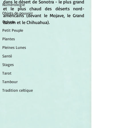
dans le désert de Sonotra - le plus grand 
Numérologie
et le plus chaud des déserts nord-
Objets de pouvoir
américains (devant le Mojave, le Grand 
Ogham
Bassin et le Chihuahua).
Petit Peuple
Plantes
Pleines Lunes
Santé
Stages
Tarot
Tambour
Tradition celtique