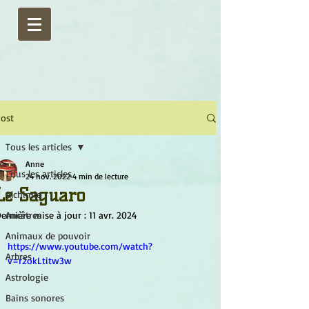
ost
Tous les articles
Anne
Tous les articles
24 nov. 2022
4 min de lecture
Le Saguaro
Alchimie
ernière mise à jour :
Ancêtres
11 avr. 2024
Animaux de pouvoir
https://www.youtube.com/watch?
Arbres
v=r2okLtitw3w
Astrologie
Bains sonores