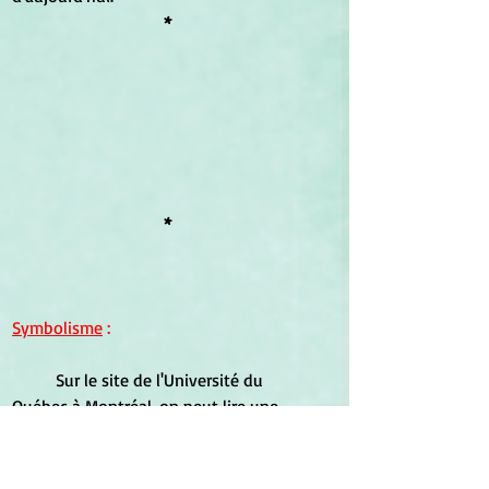
*
*
Symbolisme
 :
	Sur le site de l'Université du 
Québec à Montréal, on peut lire une 
publication de la Chaire Raloul-
Dandurand en études stratégiques et 
diplomatiques, signée de
 Sofia Ababou 