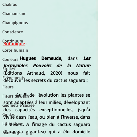
Chakras
Chamanisme
Champignons
Conscience
Continuum
Botanique
 :
Corps humain
Hugues Demeude
, dans 
Les 
Couleurs
Incroyables Pouvoirs de la Nature
Etoiles
(Éditions Arthaud, 2020) nous fait 
Evénements
découvrir les secrets du cactus saguaro :
Fleurs
	Au fil de l'évolution les plantes se 
Fleurs de Bach
sont adaptées à leur miliex, développant 
Géométrie sacrée
des capacités exceptionnelles, jsqu'à 
Guides
vivire dasn l'eau, ou bien à l'inverse, dans 
Littérature
le désert. A l'image du cactus saguaro 
(Carnegia gigantea) qui a élu domicile 
Minéraux