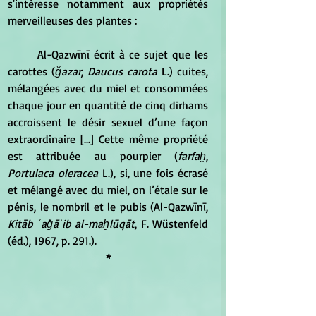
s'intéresse notamment aux propriétés 
merveilleuses des plantes :  
	Al-Qazwīnī écrit à ce sujet que les 
carottes (
ǧazar
, 
Daucus carota
 L.) cuites, 
mélangées avec du miel et consommées 
chaque jour en quantité de cinq dirhams 
accroissent le désir sexuel d’une façon 
extraordinaire [...] Cette même propriété 
est attribuée au pourpier (
farfaḫ
, 
Portulaca oleracea
 L.), si, une fois écrasé 
et mélangé avec du miel, on l’étale sur le 
pénis, le nombril et le pubis 
(Al-Qazwīnī, 
Kitāb ʿaǧāʾib al-maḫlūqāt
, F. Wüstenfeld 
(éd.), 1967, p. 291.). 
*