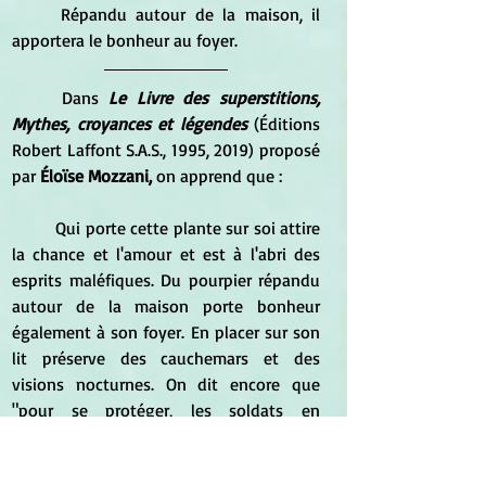
	Répandu autour de la maison, il 
apportera le bonheur au foyer.
Dans 
Le Livre des superstitions, 
Mythes, croyances et légendes
 (Éditions 
Robert Laffont S.A.S., 1995, 2019) proposé 
par 
Éloïse Mozzani,
 on apprend que :
Qui porte cette plante sur soi attire 
la chance et l'amour et est à l'abri des 
esprits maléfiques. Du pourpier répandu 
autour de la maison porte bonheur 
également à son foyer. En placer sur son 
lit préserve des cauchemars et des 
visions nocturnes. On dit encore que 
"pour se protéger, les soldats en 
glissaient sous leur cuirasse pendant es 
batailles".