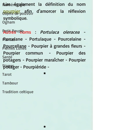
Lire également la définition du nom 
Numérologie
pourpier
 afin d'amorcer la réflexion 
Objets de pouvoir
symbolique.
Ogham
Petit Peuple
Autres noms
 : 
Portulaca oleracea
 - 
Porcelane - Portulaque - Pourcelaine - 
Plantes
Pourcellane - Pourpier à grandes fleurs - 
Pleines Lunes
Pourpier commun - Pourpier des 
Santé
potagers - Pourpier maraîcher - Pourpier 
Stages
potager - Pourpiéride -
*
Tarot
Tambour
Tradition celtique
*