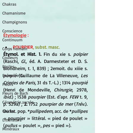
Chakras
Chamanisme
Champignons
Conscience
Étymologie
 :
Continuum
POURPIER
, subst. masc.
Corps humain
Étymol. et Hist. 1.
 Fin du xie s. 
polpier
Couleurs
(Raschi, 
Gl.,
 éd. A. Darmesteter et D. S. 
Etoiles
Blondheim, t. 1, 839) ; 2emoit. du xiiie s. 
porpié
 (Guillaume de La Villeneuve, 
Les 
Evénements
Crieries de Paris,
 31 ds T.-L.) ; 1314 
pourpié
Fleurs
(Henri de Mondeville, 
Chirurgie,
 2978, 
Fleurs de Bach
ibid.
) ; 1538 
pourpier
 (Est. d'apr. 
FEW
 t. 9, 
Géométrie sacrée
p. 529a) ; 
2.
 1752 
pourpier de mer
 (
Trév.
). 
Du lat. pop. *
pullipedem,
 acc. de *
pullipes
Guides
« pourpier » littéral. « pied de poulet » 
Littérature
(
pullus
 « poulet », 
pes
 « pied »).
Minéraux