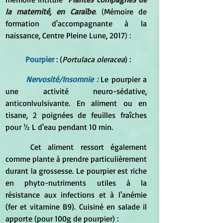
la maternité, en Caraïbe
. (
Mémoire de 
formation d'accompagnante à la 
naissance, Centre Pleine Lune, 2017
) :
Pourpier
 : (
Portulaca oleracea
) :
Nervosité/Insomnie : 
Le pourpier a 
une activité neuro-sédative, 
anticonlvulsivante. En aliment ou en 
tisane, 2 poignées de feuilles fraîches 
pour ½ L d'eau pendant 10 min.
	Cet aliment ressort également 
comme plante à prendre particulièrement 
durant la grossesse. Le pourpier est riche 
en phyto-nutriments utiles à la 
résistance aux infections et à l'anémie 
(fer et vitamine B9). Cuisiné en salade il 
apporte (pour 100g de pourpier) : 