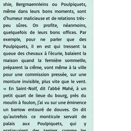
shie, Bergmaennleins ou Poulpiquets, 
même dans leurs bons moments, sont 
d'humeur malicieuse et de relations très-
peu sûres. On profite, néanmoins, 
quelquefois de leurs bons offices. Par 
exemple, pour ne parler que des 
Poulpiquets, il en est qui tressent la 
queue des chevaux à l'écurie, balaient la 
maison quand la fermière sommeille, 
préparent la crême, vont même à la ville 
pour une commission pressée, sur une 
monture invisible, plus vite que le vent. 
« En Saint-Nolf, dit l'abbé Mahé, à un 
petit quart de lieue du bourg, près du 
moulin à foulon, j'ai vu sur une éminence 
un barrow entouré de douves. On dit 
qu'autrefois ce monticule servait de 
palais aux Poulpiquets, qui y 
pratiquaient des terriers comme les 