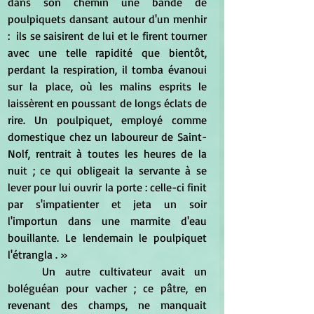
dans son chemin une bande de 
poulpiquets dansant autour d'un menhir 
:  ils se saisirent de lui et le firent tourner 
avec une telle rapidité que bientôt, 
perdant la respiration, il tomba évanoui 
sur la place, où les malins esprits le 
laissèrent en poussant de longs éclats de 
rire. Un poulpiquet, employé comme 
domestique chez un laboureur de Saint-
Nolf, rentrait à toutes les heures de la 
nuit ; ce qui obligeait la servante à se 
lever pour lui ouvrir la porte : celle-ci finit 
par s'impatienter et jeta un soir 
l'importun dans une marmite d'eau 
bouillante. Le lendemain le poulpiquet 
l'étrangla . »
	Un autre cultivateur avait un 
boléguéan pour vacher ; ce pâtre, en 
revenant des champs, ne manquait 