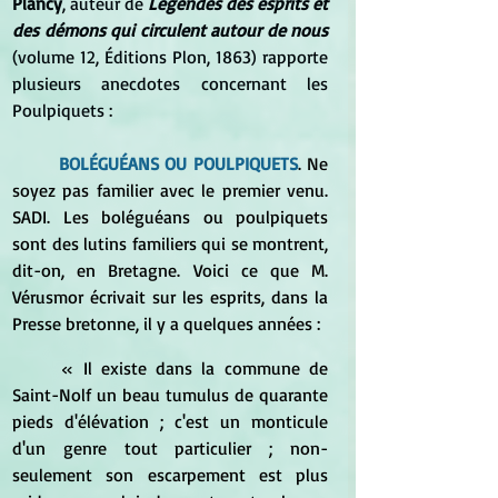
Plancy
, auteur de 
Légendes des ésprits et 
des démons qui circulent autour de nous 
(volume 12, Éditions Plon, 1863) rapporte 
plusieurs anecdotes concernant les 
Poulpiquets :
BOLÉGUÉANS OU POULPIQUETS
. Ne 
soyez pas familier avec le premier venu. 
SADI. Les boléguéans ou poulpiquets 
sont des lutins familiers qui se montrent, 
dit-on, en Bretagne. Voici ce que M. 
Vérusmor écrivait sur les esprits, dans la 
Presse bretonne, il y a quelques années :
	« Il existe dans la commune de 
Saint-Nolf un beau tumulus de quarante 
pieds d'élévation ; c'est un monticule 
d'un genre tout particulier ; non-
seulement son escarpement est plus 