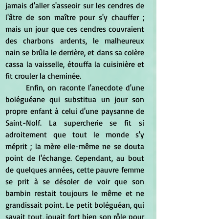
jamais d'aller s'asseoir sur les cendres de 
l'âtre de son maître pour s'y chauffer ; 
mais un jour que ces cendres couvraient 
des charbons ardents, le malheureux 
nain se brûla le derrière, et dans sa colère 
cassa la vaisselle, étouffa la cuisinière et 
fit crouler la cheminée.
	Enfin, on raconte l'anecdote d'une 
boléguéane qui substitua un jour son 
propre enfant à celui d'une paysanne de 
Saint-Nolf. La supercherie se fit si 
adroitement que tout le monde s'y 
méprit ; la mère elle-même ne se douta 
point de l'échange. Cependant, au bout 
de quelques années, cette pauvre femme 
se prit à se désoler de voir que son 
bambin restait toujours le même et ne 
grandissait point. Le petit boléguéan, qui 
savait tout, jouait fort bien son rôle pour 