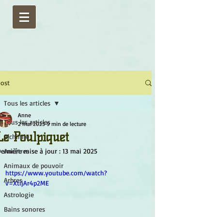
ost
Tous les articles
Anne
Tous les articles
2 mai 2025
9 min de lecture
Le Poulpiquet
Alchimie
ernière mise à jour :
Ancêtres
13 mai 2025
Animaux de pouvoir
https://www.youtube.com/watch?
Arbres
v=XtijAr4p2ME
Astrologie
Bains sonores