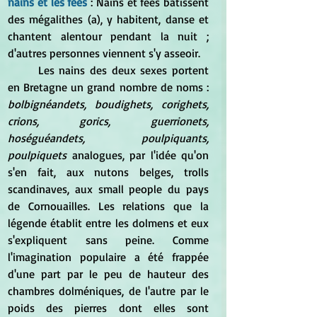
nains et les fées 
: Nains et fées bâtissent 
des mégalithes (a), y habitent, danse et 
chantent alentour pendant la nuit ; 
d'autres personnes viennent s'y asseoir.
	Les nains des deux sexes portent 
en Bretagne un grand nombre de noms : 
bolbignéandets, boudighets, corighets, 
crions, gorics,
guerrionets, 
hoséguéandets, poulpiquants, 
poulpiquets
 analogues, par l'idée qu'on 
s'en fait, aux nutons belges, trolls 
scandinaves, aux small people du pays 
de Cornouailles. Les relations que la 
légende établit entre les dolmens et eux 
s'expliquent sans peine. Comme 
l'imagination populaire a été frappée 
d'une part par le peu de hauteur des 
chambres dolméniques, de l'autre par le 
poids des pierres dont elles sont 