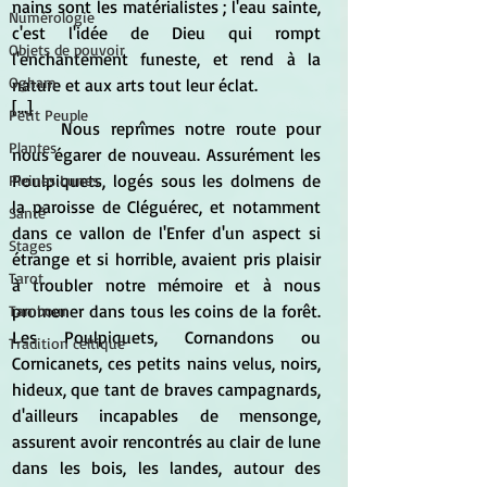
nains sont les matérialistes ; l'eau sainte, 
Numérologie
c'est l'idée de Dieu qui rompt 
Objets de pouvoir
l'enchantement funeste, et rend à la 
Ogham
nature et aux arts tout leur éclat.
[...]
Petit Peuple
	Nous reprîmes notre route pour 
Plantes
nous égarer de nouveau. Assurément les 
Poulpiquets, logés sous les dolmens de 
Pleines Lunes
la paroisse de Cléguérec, et notamment 
Santé
dans ce vallon de l'Enfer d'un aspect si 
Stages
étrange et si horrible, avaient pris plaisir 
Tarot
à troubler notre mémoire et à nous 
promener dans tous les coins de la forêt. 
Tambour
Les Poulpiquets, Cornandons ou 
Tradition celtique
Cornicanets, ces petits nains velus, noirs, 
hideux, que tant de braves campagnards, 
d'ailleurs incapables de mensonge, 
assurent avoir rencontrés au clair de lune 
dans les bois, les landes, autour des 