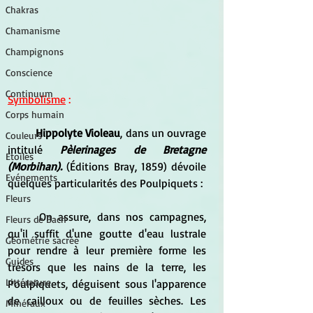
Chakras
Chamanisme
Champignons
Conscience
Continuum
Symbolisme
 :
Corps humain
Hippolyte Violeau
, dans un ouvrage 
Couleurs
intitulé 
Pèlerinages de Bretagne 
Etoiles
(Morbihan).
 (Éditions Bray, 1859) dévoile 
Evénements
quelques particularités des Poulpiquets :
Fleurs
	On assure, dans nos campagnes, 
Fleurs de Bach
qu'il suffit d'une goutte d'eau lustrale 
Géométrie sacrée
pour rendre à leur première forme les 
Guides
trésors que les nains de la terre, les 
Littérature
Poulpiquets, déguisent sous l'apparence 
de cailloux ou de feuilles sèches. Les 
Minéraux